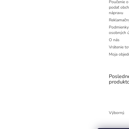
Poučenie o 
podať obch
nápravu
Reklamačný
Podmienky
osobných ú
O nás
Vrátenie to
Moja objed
Posledn
produkt
Výborný.