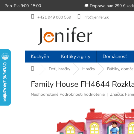
Pon-Pia 9:00-15:00
🚚 Doprava nad 299 € zad
Prejsť
+421 949 000 569
info@jenifer.sk
na
obsah
Kuchyňa
Kotlíky a grily
Domácnosť
Domov
Deti, hračky
Hračky
Bábiky, domče
Family House FH4644 Rozklad
Priemerné
Neohodnotené
Podrobnosti hodnotenia
Značka:
Fami
hodnotenie
produktu
je
0,0
z
5
hviezdičiek.