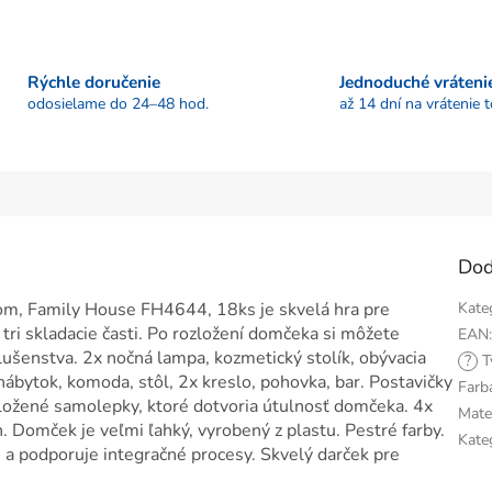
Rýchle doručenie
Jednoduché vráteni
odosielame do 24–48 hod.
až 14 dní na vrátenie 
Dod
om, Family House FH4644, 18ks je skvelá hra pre
Kate
tri skladacie časti. Po rozložení domčeka si môžete
EAN
lušenstva. 2x nočná lampa, kozmetický stolík, obývacia
?
T
, nábytok, komoda, stôl, 2x kreslo, pohovka, bar. Postavičky
Farb
ložené samolepky, ktoré dotvoria útulnosť domčeka. 4x
Mate
. Domček je veľmi ľahký, vyrobený z plastu. Pestré farby.
Kate
tu a podporuje integračné procesy. Skvelý darček pre