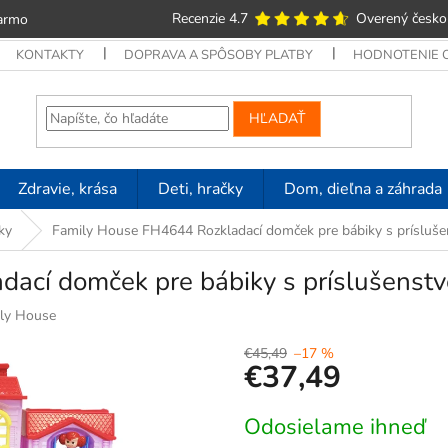
Recenzie 4.7
Overený česko
armo
KONTAKTY
DOPRAVA A SPÔSOBY PLATBY
HODNOTENIE
HĽADAŤ
Zdravie, krása
Deti, hračky
Dom, dieľna a záhrada
ky
Family House FH4644 Rozkladací domček pre bábiky s prísluš
ací domček pre bábiky s príslušenst
ly House
€45,49
–17 %
€37,49
Jednotková
Odosielame ihneď
cena: