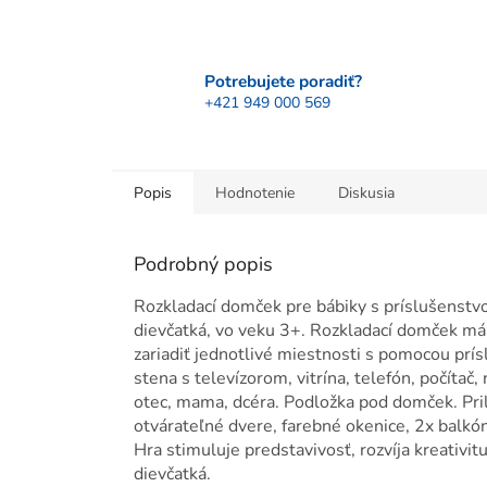
Potrebujete poradiť?
+421 949 000 569
Popis
Hodnotenie
Diskusia
Podrobný popis
Rozkladací domček pre bábiky s príslušenstv
dievčatká, vo veku 3+. Rozkladací domček má 
zariadiť jednotlivé miestnosti s pomocou prís
stena s televízorom, vitrína, telefón, počítač
otec, mama, dcéra. Podložka pod domček. Pri
otvárateľné dvere, farebné okenice, 2x balkón
Hra stimuluje predstavivosť, rozvíja kreativi
dievčatká.