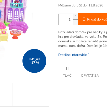
Môžeme doručiť do:
11.8.2026
Pridať do koš
Rozkladací domček pre bábiky s 
hra pre dievčatká, vo veku 3+. Ro
domčeka si môžete zariadiť jedno
mama, otec, dcéra. Domček je ľah
Detailné informácie
€45,49
–17 %
TLAČ
OPÝTAŤ SA