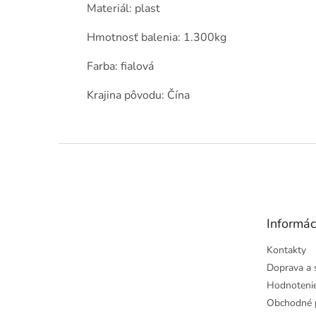
Materiál: plast
Hmotnosť balenia: 1.300kg
Farba: fialová
Krajina pôvodu: Čína
Z
á
p
ä
t
Informác
i
e
Kontakty
Doprava a 
Hodnoteni
Obchodné 