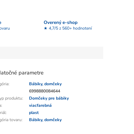
e
Overený e-shop
tovaru
★ 4,7/5 z 560+ hodnotení
atočné parametre
gória
:
Bábiky, domčeky
:
6998880084644
yp produktu
:
Domčeky pre bábiky
a
:
viacfarebná
riál
:
plast
gória tovaru
:
Bábiky, domčeky