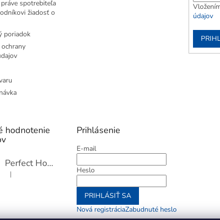
práve spotrebiteľa
Vložením
odníkovi žiadosť o
údajov
 poriadok
PRIH
 ochrany
dajov
varu
návka
é hodnotenie
Prihlásenie
ov
E-mail
Perfect Home Tĺčik na mäso so sekáčikom, 56893
Heslo
|
Hodnotenie produktu je 5 z 5 hviezdičiek.
PRIHLÁSIŤ SA
Nová registrácia
Zabudnuté heslo