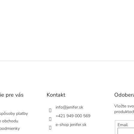
ie pre vás
Kontakt
Odobera
Vložte svo
info
@
jenifer.sk
produktoc
spôsoby platby
+421 949 000 569
e obchodu
e-shop jenifer.sk
Email
podmienky