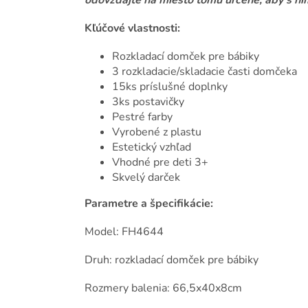
odovzdajte na miesto tomu určené, aby s nim
Kľúčové vlastnosti:
Rozkladací domček pre bábiky
3 rozkladacie/skladacie časti domčeka
15ks príslušné doplnky
3ks postavičky
Pestré farby
Vyrobené z plastu
Estetický vzhľad
Vhodné pre deti 3+
Skvelý darček
Parametre a špecifikácie:
Model: FH4644
Druh: rozkladací domček pre bábiky
Rozmery balenia: 66,5x40x8cm