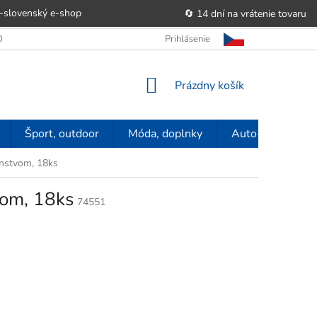
-slovenský e‑shop
🔄 14 dní na vrátenie tovaru
 OBCHODU
OBCHODNÉ PODMIENKY
Prihlásenie
POUČENIE O PRÁVE SP
NÁKUPNÝ
Prázdny košík
KOŠÍK
Šport, outdoor
Móda, doplnky
Auto-moto
enstvom, 18ks
vom, 18ks
74551