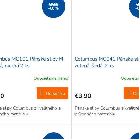
€9,99
€
–60 %
–
mbus MC101 Pánske slipy M,
Columbus MC041 Pánske sli
á, modrá 2 ks
zelená, šedá, 2 ks
Odosielame ihneď
Odosiela
Do košíka
Do
90
€3,90
 slipy Columbus z kvalitného a
Pánske slipy Columbus z kvalitn
ného materiálu.
príjemného materiálu.