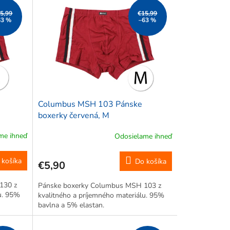
5,99
€15,99
63 %
–63 %
Columbus MSH 103 Pánske
boxerky červená, M
me ihneď
Odosielame ihneď
 košíka
Do košíka
€5,90
130 z
Pánske boxerky Columbus MSH 103 z
lu. 95%
kvalitného a príjemného materiálu. 95%
bavlna a 5% elastan.