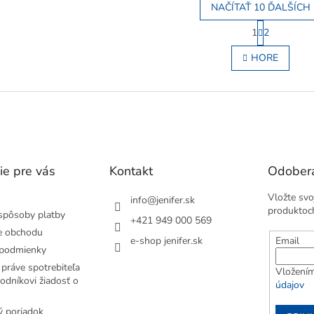
NAČÍTAŤ 10 ĎALŠÍCH
S
1
2
t
O
r
v
HORE
á
l
n
á
k
d
o
a
v
c
a
i
n
e
i
e
p
ie pre vás
Kontakt
Odobera
r
v
k
Vložte svo
info
@
jenifer.sk
y
produktoc
spôsoby platby
+421 949 000 569
v
e obchodu
ý
e-shop jenifer.sk
Email
p
podmienky
i
práve spotrebiteľa
Vložením
s
odníkovi žiadosť o
údajov
u
 poriadok