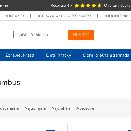
Recenzie 4.7
Overený česko
armo
KONTAKTY
DOPRAVA A SPÔSOBY PLATBY
HODNOTENIE
HĽADAŤ
Zdravie, krása
Deti, hračky
Dom, dieľna a záhrada
umbus
dávanejšie
Najlacnejšie
Najdrahšie
Abecedne