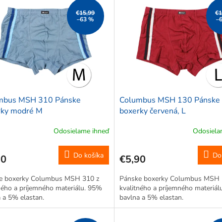
€15,99
€1
–63 %
–
mbus MSH 310 Pánske
Columbus MSH 130 Pánske
rky modré M
boxerky červená, L
Odosielame ihneď
Odosiela
Do košíka
Do
90
€5,90
e boxerky Columbus MSH 310 z
Pánske boxerky Columbus MSH 
ného a príjemného materiálu. 95%
kvalitného a príjemného materiá
 a 5% elastan.
bavlna a 5% elastan.