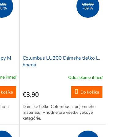
9,99
€12,99
60 %
–69 %
py M,
Columbus LU200 Dámske tielko L,
hnedá
me ihneď
Odosielame ihneď
 košíka
Do košíka
€3,90
ého a
Dámske tielko Columbus z príjemného
materiálu. Vhodné pre všetky vekové
kategórie.