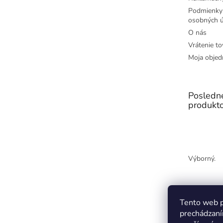
Podmienky
osobných ú
O nás
Vrátenie to
Moja objed
Posledn
produkt
Výborný.
Tento web p
prechádzaní