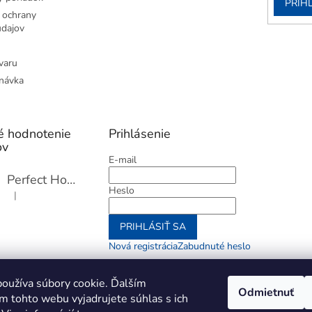
PRIH
 ochrany
dajov
varu
návka
é hodnotenie
Prihlásenie
ov
E-mail
Perfect Home Tĺčik na mäso so sekáčikom, 56893
Heslo
|
Hodnotenie produktu je 5 z 5 hviezdičiek.
PRIHLÁSIŤ SA
Nová registrácia
Zabudnuté heslo
alebo
oužíva súbory cookie. Ďalším
Odmietnuť
m tohto webu vyjadrujete súhlas s ich
Prihlásiť sa cez Go