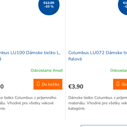
€12,99
€1
–69 %
–
mbus LU100 Dámske tielko L,
Columbus LU072 Dámske tie
á
fialová
Odosielame ihneď
Odosiela
Do košíka
Do
90
€3,90
e tielko Columbus z príjemného
Dámske tielko Columbus z príje
álu. Vhodné pre všetky vekové
materiálu. Vhodné pre všetky ve
rie.
kategórie.