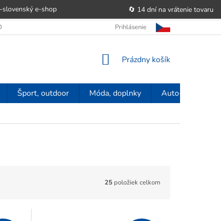
-slovenský e‑shop
🔄 14 dní na vrátenie tovaru
 OBCHODU
OBCHODNÉ PODMIENKY
Prihlásenie
POUČENIE O PRÁVE SP
NÁKUPNÝ
Prázdny košík
KOŠÍK
Šport, outdoor
Móda, doplnky
Auto-moto
25
položiek celkom