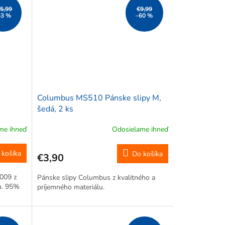
5,99
€9,99
63 %
–60 %
Columbus MS510 Pánske slipy M,
šedá, 2 ks
me ihneď
Odosielame ihneď
 košíka
Do košíka
€3,90
009 z
Pánske slipy Columbus z kvalitného a
lu. 95%
príjemného materiálu.