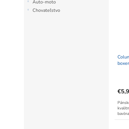
Auto-moto
Chovateľstvo
Colu
boxer
€5,
Pánsk
kvalit
bavlna