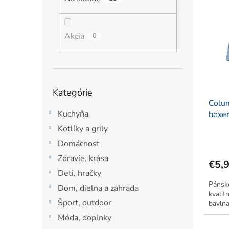
ý
i
l
p
e
i
p
s
Akcia
r
0
p
o
r
d
o
u
d
k
Preskočiť
Kategórie
u
t
kategórie
Colu
k
o
Kuchyňa
boxe
t
v
o
Kotlíky a grily
v
Domácnosť
Zdravie, krása
€5,
Deti, hračky
Pánsk
Dom, dieľna a záhrada
kvalit
Šport, outdoor
bavlna
Móda, doplnky