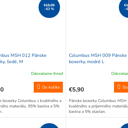
€15,99
€1
–63 %
–
mbus MSH 012 Pánske
Columbus MSH 009 Pánske
ky, šedé, M
boxerky, modré L
Odosielame ihneď
Odosiela
Do košíka
Do
90
€5,90
e boxerky Columbus z kvalitného a
Pánske boxerky Columbus MSH 
mného materiálu. 95% bavlna a 5%
kvalitného a príjemného materiá
n.
bavlna a 5% elastan.