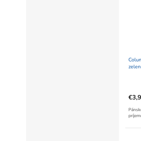
Colu
zelen
€3,
Pánske
príjem