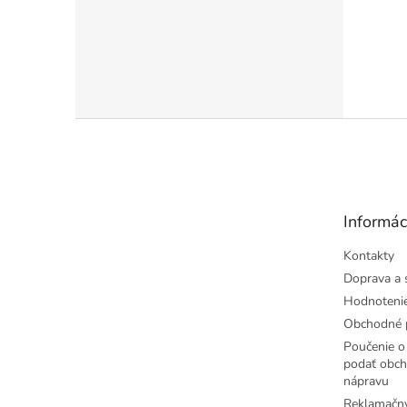
Z
á
p
ä
t
Informác
i
e
Kontakty
Doprava a 
Hodnoteni
Obchodné 
Poučenie o 
podať obch
nápravu
Reklamačný