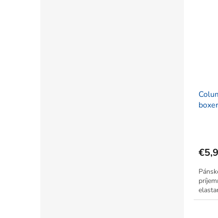
Colu
boxer
€5,
Pánsk
príje
elasta