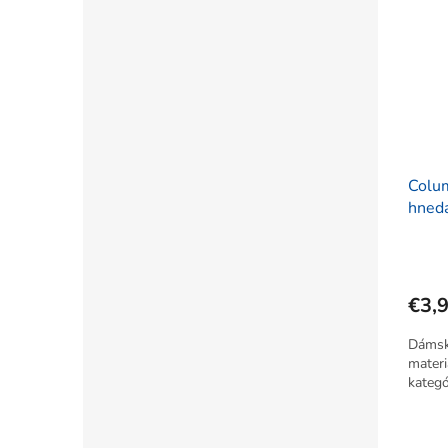
Colu
hned
€3,
Dámsk
materi
kategó