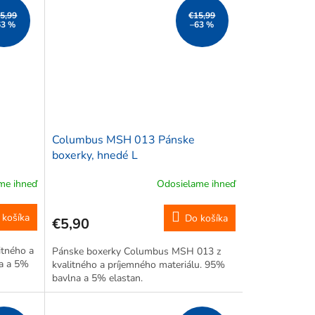
5,99
€15,99
63 %
–63 %
Columbus MSH 013 Pánske
boxerky, hnedé L
me ihneď
Odosielame ihneď
 košíka
Do košíka
€5,90
itného a
Pánske boxerky Columbus MSH 013 z
na a 5%
kvalitného a príjemného materiálu. 95%
bavlna a 5% elastan.