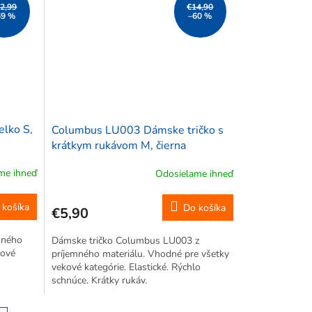
2,99
€14,90
69 %
–60 %
lko S,
Columbus LU003 Dámske tričko s
krátkym rukávom M, čierna
me ihneď
Odosielame ihneď
 košíka
Do košíka
€5,90
mného
Dámske tričko Columbus LU003 z
kové
príjemného materiálu. Vhodné pre všetky
vekové kategórie. Elastické. Rýchlo
schnúce. Krátky rukáv.