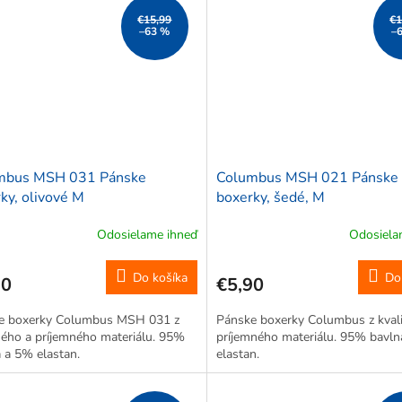
€15,99
€1
–63 %
–
mbus MSH 031 Pánske
Columbus MSH 021 Pánske
ky, olivové M
boxerky, šedé, M
Odosielame ihneď
Odosiela
Do košíka
Do
90
€5,90
e boxerky Columbus MSH 031 z
Pánske boxerky Columbus z kval
ného a príjemného materiálu. 95%
príjemného materiálu. 95% bavl
 a 5% elastan.
elastan.