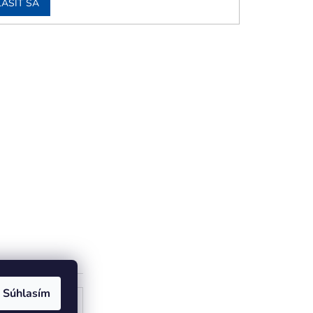
LÁSIŤ SA
Súhlasím
ogle