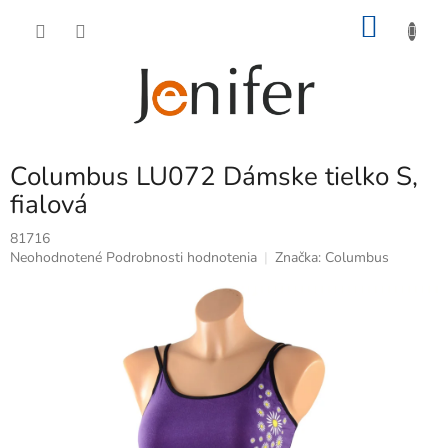
Prejsť
NÁKU
na
obsah
KOŠÍK
Columbus LU072 Dámske tielko S,
fialová
81716
Priemerné
Neohodnotené
Podrobnosti hodnotenia
Značka:
Columbus
hodnotenie
produktu
je
0,0
z
5
hviezdičiek.