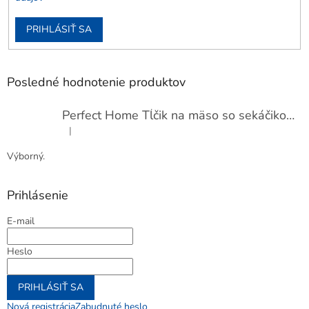
PRIHLÁSIŤ SA
Posledné hodnotenie produktov
Perfect Home Tĺčik na mäso so sekáčikom, 56893
|
Hodnotenie produktu je 5 z 5 hviezdičiek.
Výborný.
Prihlásenie
E-mail
Heslo
PRIHLÁSIŤ SA
Nová registrácia
Zabudnuté heslo