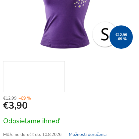
€12,99
–69 %
€12,99
–69 %
€3,90
Jednotková
Odosielame ihneď
cena:
Môžeme doručiť do:
10.8.2026
Možnosti doručenia