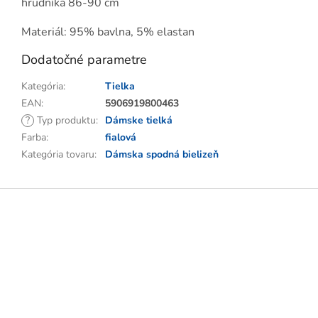
hrudníka 86-90 cm
Materiál: 95% bavlna, 5% elastan
Dodatočné parametre
Kategória
:
Tielka
EAN
:
5906919800463
?
Typ produktu
:
Dámske tielká
Farba
:
fialová
Kategória tovaru
:
Dámska spodná bielizeň
Z
á
p
ä
t
i
e