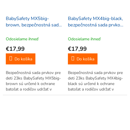
BabySafety MX5big-
BabySafety MX4big-black,
brown, bezpečnostná sada
bezpečnostná sada prvkov
prvkov pre deti 23ks
pre deti 23ks
Odosielame ihneď
Odosielame ihneď
€17,99
€17,99
Do košíka
Do košíka
Bezpečnostná sada prvkov pre
Bezpečnostná sada prvkov pre
deti 23ks BabySafety MX5big-
deti 23ks BabySafety MX4big-
brown sú určené k ochrane
black sú určené k ochrane
batoľat a rodičov udržať v
batoľat a rodičov udržať v
pohode. Majú veľkú hodnotu
pohode. Majú veľkú hodnotu
pre rodičov, robia ich domov
pre rodičov, robia ich domov
bezpečný pre ich najmenších,
bezpečný pre ich najmenších,
alebo tých, ktorí chcú kúpiť...
alebo tých, ktorí chcú kúpiť...