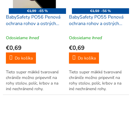
€1,99
–65 %
€1,59
–56 %
BabySafety PO56 Penová
BabySafety PO55 Penová
ochrana rohov a ostrých
ochrana rohov a ostrých
hrán 55x33x5mm, oblé, 2
hrán 55x33x5mm, oblé, 2
ks, mocca
ks, sivá
Odosielame ihneď
Odosielame ihneď
€0,69
€0,69
Do košíka
Do košíka
Tieto super mäkké tvarované
Tieto super mäkké tvarované
chrániče možno pripevniť na
chrániče možno pripevniť na
rohy stolov, políc, krbov a na
rohy stolov, políc, krbov a na
iné nechránené rohy.
iné nechránené rohy.