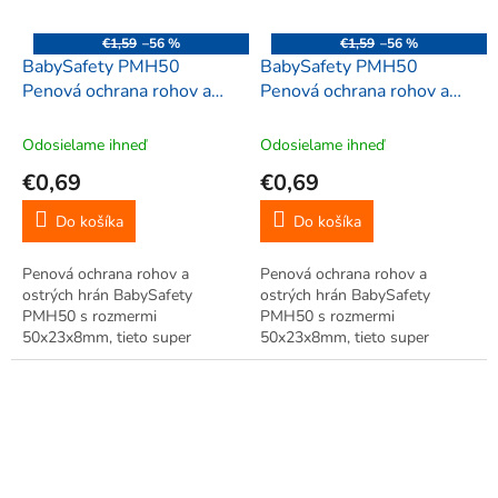
€1,59
–56 %
€1,59
–56 %
BabySafety PMH50
BabySafety PMH50
Penová ochrana rohov a
Penová ochrana rohov a
ostrých hrán 50x23x8mm,
ostrých hrán 50x23x8mm,
hranaté, 2 ks, sivá
hranaté, 2 ks, mocca
Odosielame ihneď
Odosielame ihneď
€0,69
€0,69
Do košíka
Do košíka
Penová ochrana rohov a
Penová ochrana rohov a
ostrých hrán BabySafety
ostrých hrán BabySafety
PMH50 s rozmermi
PMH50 s rozmermi
50x23x8mm, tieto super
50x23x8mm, tieto super
mäkké tvarované chrániče
mäkké tvarované chrániče
možno pripevniť na rohy
možno pripevniť na rohy
stolov, políc, krbov a na iné
stolov, políc, krbov a na iné
nechránené rohy.
nechránené rohy.