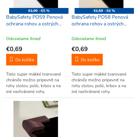
r
d
o
u
€1,99
–65 %
€1,59
–56 %
d
k
BabySafety PO59 Penová
BabySafety PO58 Penová
u
t
ochrana rohov a ostrých
ochrana rohov a ostrých
k
o
hrán 55x33x5mm, oblé, 2
hrán 55x33x5mm, oblé, 2
t
v
ks, biela
ks, tehlová
Odosielame ihneď
Odosielame ihneď
o
€0,69
€0,69
v
Do košíka
Do košíka
Tieto super mäkké tvarované
Tieto super mäkké tvarované
chrániče možno pripevniť na
chrániče možno pripevniť na
rohy stolov, políc, krbov a na
rohy stolov, políc, krbov a na
iné nechránené rohy.
iné nechránené rohy.