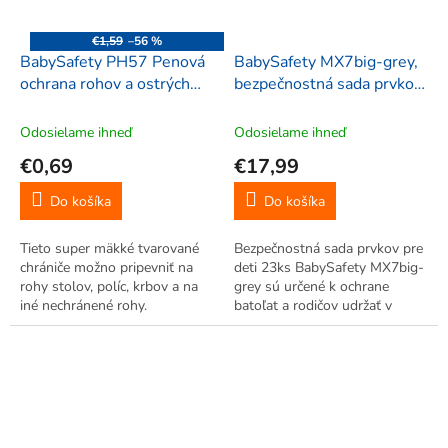
€1,59
–56 %
BabySafety PH57 Penová
BabySafety MX7big-grey,
ochrana rohov a ostrých
bezpečnostná sada prvkov
hrán 55x33x12mm,
pre deti 23ks
hranaté, 2 ks, tehlová
Odosielame ihneď
Odosielame ihneď
€0,69
€17,99
Do košíka
Do košíka
Tieto super mäkké tvarované
Bezpečnostná sada prvkov pre
chrániče možno pripevniť na
deti 23ks BabySafety MX7big-
rohy stolov, políc, krbov a na
grey sú určené k ochrane
iné nechránené rohy.
batoľat a rodičov udržať v
pohode. Majú veľkú hodnotu
pre rodičov, robia ich domov
bezpečný pre ich najmenších,
alebo tých, ktorí chcú kúpiť...