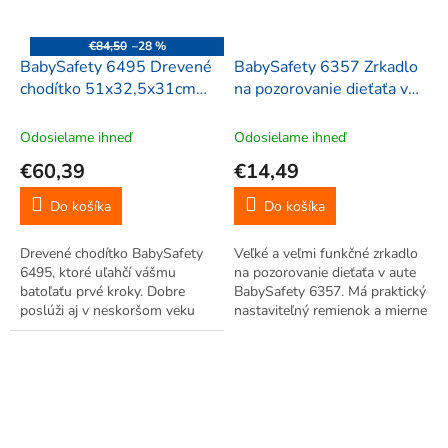
€84,50
–28 %
BabySafety 6495 Drevené
BabySafety 6357 Zrkadlo
chodítko 51x32,5x31cm
na pozorovanie dieťaťa v
viacfarebné
aute 29,5x19x2,3cm,
čierne
Odosielame ihneď
Odosielame ihneď
€60,39
€14,49
Do košíka
Do košíka
Drevené chodítko BabySafety
Veľké a veľmi funkčné zrkadlo
6495, ktoré uľahčí vášmu
na pozorovanie dieťaťa v aute
batoľaťu prvé kroky. Dobre
BabySafety 6357. Má praktický
poslúži aj v neskoršom veku
nastaviteľný remienok a mierne
ako vozík pre vaše obľúbené
zaoblené zrkadlo. Umožní vám
hračky a prvé počítadlo.
to kontrolu na dieťa za jazdy a
Drevené hračky umiestnené na
tým aj bezpečnú cestu.
chodítku. Odnímateľný
telefón....