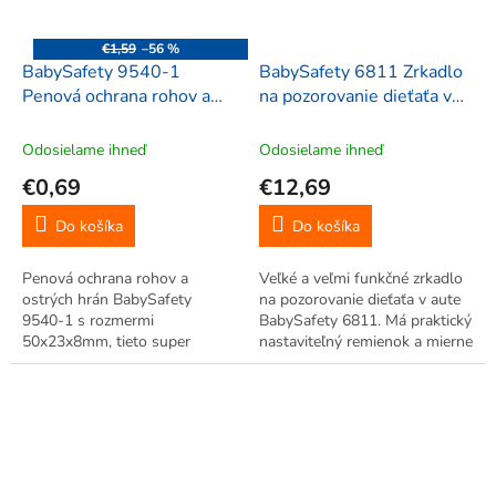
€1,59
–56 %
BabySafety 9540-1
BabySafety 6811 Zrkadlo
Penová ochrana rohov a
na pozorovanie dieťaťa v
ostrých hrán 50x23x8mm,
aute KRAVIČKA 27x21
hranaté, 2 ks, béžová
cm, zelené
Odosielame ihneď
Odosielame ihneď
€0,69
€12,69
Do košíka
Do košíka
Penová ochrana rohov a
Veľké a veľmi funkčné zrkadlo
ostrých hrán BabySafety
na pozorovanie dieťaťa v aute
9540-1 s rozmermi
BabySafety 6811. Má praktický
50x23x8mm, tieto super
nastaviteľný remienok a mierne
mäkké tvarované chrániče
zaoblené zrkadlo. Umožní vám
možno pripevniť na rohy
to kontrolu na dieťa za jazdy a
stolov, políc, krbov a na iné
tým aj bezpečnú cestu.
nechránené rohy.