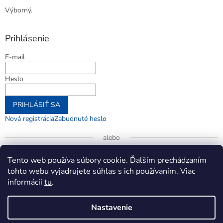
Výborný.
Prihlásenie
E-mail
Heslo
PRIHLÁSIŤ SA
Nová registrácia
Zabudnuté heslo
alebo
Prihlásiť sa cez Google
Tento web používa súbory cookie. Ďalším prechádzaním
tohto webu vyjadrujete súhlas s ich používaním. Viac
informácií
tu
.
Vytvoril Shoptet
Nastavenie