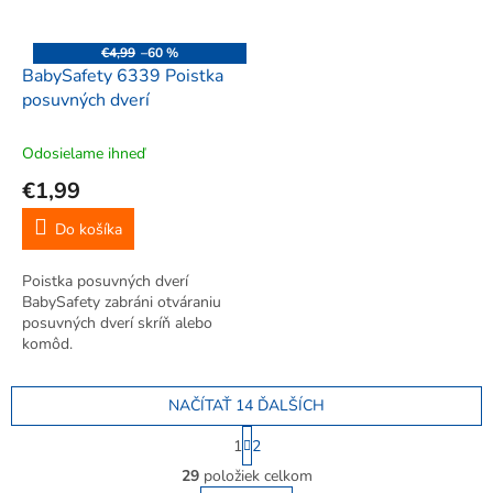
€4,99
–60 %
BabySafety 6339 Poistka
posuvných dverí
Odosielame ihneď
€1,99
Do košíka
Poistka posuvných dverí
BabySafety zabráni otváraniu
posuvných dverí skríň alebo
komôd.
NAČÍTAŤ 14 ĎALŠÍCH
S
1
2
t
O
r
29
položiek celkom
v
á