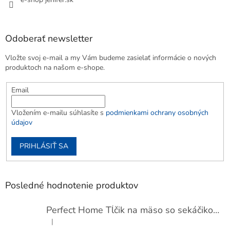
Odoberať newsletter
Vložte svoj e-mail a my Vám budeme zasielať informácie o nových
produktoch na našom e-shope.
Email
Vložením e-mailu súhlasíte s
podmienkami ochrany osobných
údajov
PRIHLÁSIŤ SA
Posledné hodnotenie produktov
Perfect Home Tĺčik na mäso so sekáčikom, 56893
|
Hodnotenie produktu je 5 z 5 hviezdičiek.