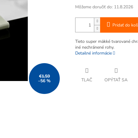
Môžeme doručiť do:
11.8.2026
Pridať do koš
Tieto super mäkké tvarované chrá
iné nechránené rohy.
Detailné informácie
€1,59
TLAČ
OPÝTAŤ SA
–56 %