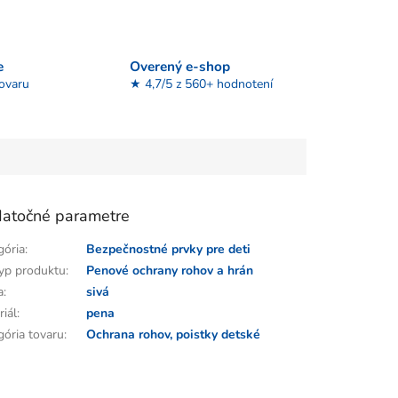
e
Overený e-shop
tovaru
★ 4,7/5 z 560+ hodnotení
atočné parametre
gória
:
Bezpečnostné prvky pre deti
yp produktu
:
Penové ochrany rohov a hrán
a
:
sivá
riál
:
pena
gória tovaru
:
Ochrana rohov, poistky detské