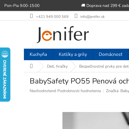
Pon-Pia 9:00-15:00
🚚 Doprava nad 299 € zad
Prejsť
+421 949 000 569
info@jenifer.sk
na
obsah
Kuchyňa
Kotlíky a grily
Domácnosť
Domov
Deti, hračky
Bezpečnostné prvky pre det
BabySafety PO55 Penová ochr
Priemerné
Neohodnotené
Podrobnosti hodnotenia
Značka:
Baby
hodnotenie
produktu
je
0,0
z
5
hviezdičiek.