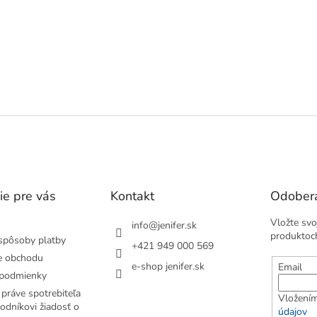
ie pre vás
Kontakt
Odobera
Vložte svo
info
@
jenifer.sk
produktoc
spôsoby platby
+421 949 000 569
e obchodu
e-shop jenifer.sk
Email
podmienky
práve spotrebiteľa
Vložením
odníkovi žiadosť o
údajov