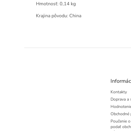
Hmotnosť: 0,14 kg
Krajina pôvodu: China
Z
á
p
ä
t
Informác
i
e
Kontakty
Doprava a 
Hodnoteni
Obchodné 
Poučenie o 
podať obch