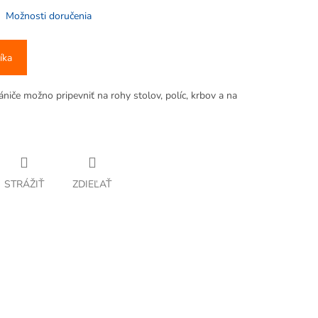
Možnosti doručenia
íka
niče možno pripevniť na rohy stolov, políc, krbov a na
STRÁŽIŤ
ZDIEĽAŤ