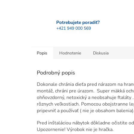
Potrebujete poradiť?
+421 949 000 569
Popis
Hodnotenie
Diskusia
Podrobný popis
Dokonale chránia dieťa pred nárazom na hranu
montáž, chráni pre úrazom. Super mäkká ochr
ohňovzdorný, netoxický a neobsahuje ftaláty 
rôznych veľkostiach. Pomocou obojstranne lep
pripevniť a používať ( nie je obsahom balenia)
Pred inštaláciou nábytok dôkladne očistite o
Upozornenie! Výrobok nie je hračka.