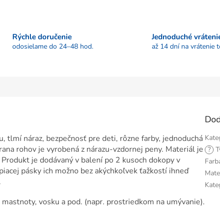
Rýchle doručenie
Jednoduché vráteni
odosielame do 24–48 hod.
až 14 dní na vrátenie 
Dod
, tlmí náraz, bezpečnosť pre deti, rôzne farby, jednoduchá
Kate
ana rohov je vyrobená z nárazu-vzdornej peny. Materiál je
?
T
. Produkt je dodávaný v balení po 2 kusoch dokopy v
Farb
iacej pásky ich možno bez akýchkoľvek ťažkostí ihneď
Mate
.
Kate
d mastnoty, vosku a pod. (napr. prostriedkom na umývanie).