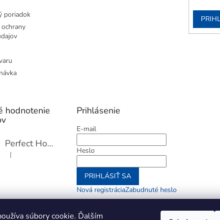
 poriadok
PRIH
 ochrany
dajov
varu
návka
é hodnotenie
Prihlásenie
ov
E-mail
Perfect Home Tĺčik na mäso so sekáčikom, 56893
Heslo
|
Hodnotenie produktu je 5 z 5 hviezdičiek.
PRIHLÁSIŤ SA
Nová registrácia
Zabudnuté heslo
alebo
oužíva súbory cookie. Ďalším