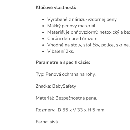
Kľúčové vlastnosti:
Vyrobené z nárazu-vzdornej peny
Mäkký penový materiál.
Materiál je ohňovzdorný, netoxický a bez
Chráni deti pred úrazom.
Vhodné na stoly, stoličky, police, skrine.
V balení 2ks.
Parametre a špecifikácie:
Typ: Penová ochrana na rohy.
Značka: BabySafety
Materiál: Bezpečnostná pena.
Rozmery: D 55 x V 33 x H 5 mm
Farba: sivá