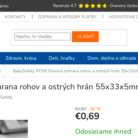
Recenzie 4.7
Overený česko
armo
KONTAKTY
DOPRAVA A SPÔSOBY PLATBY
HODNOTENIE
HĽADAŤ
Zdravie, krása
Deti, hračky
Dom, dieľna a záhrada
i
BabySafety PO55 Penová ochrana rohov a ostrých hrán 55x33x5m
ana rohov a ostrých hrán 55x33x5mm, 
Safety
€1,59
–56 %
€0,69
Jednotková
Odosielame ihneď
cena: