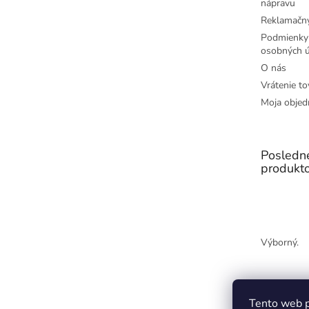
nápravu
Reklamačný
Podmienky
osobných ú
O nás
Vrátenie to
Moja objed
Posledn
produkt
Výborný.
Tento web p