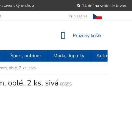
-slovenský e‑shop
🔄 14 dní na vrátenie tovaru
 OBCHODU
OBCHODNÉ PODMIENKY
Prihlásenie
POUČENIE O PRÁVE SP
NÁKUPNÝ
Prázdny košík
KOŠÍK
Šport, outdoor
Móda, doplnky
Auto-moto
m, oblé, 2 ks, sivá
oblé, 2 ks, sivá
68655