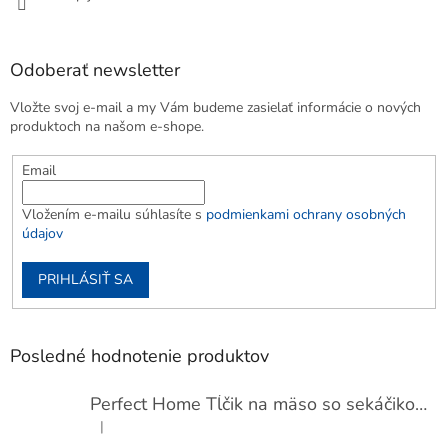
Odoberať newsletter
Vložte svoj e-mail a my Vám budeme zasielať informácie o nových
produktoch na našom e-shope.
Email
Vložením e-mailu súhlasíte s
podmienkami ochrany osobných
údajov
PRIHLÁSIŤ SA
Posledné hodnotenie produktov
Perfect Home Tĺčik na mäso so sekáčikom, 56893
|
Hodnotenie produktu je 5 z 5 hviezdičiek.