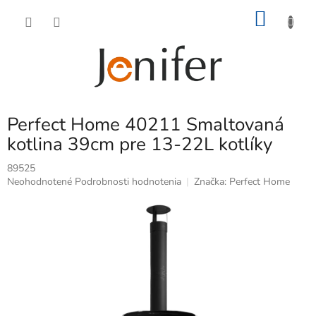
Prejsť
NÁKU
na
obsah
KOŠÍK
Perfect Home 40211 Smaltovaná
kotlina 39cm pre 13-22L kotlíky
89525
Priemerné
Neohodnotené
Podrobnosti hodnotenia
Značka:
Perfect Home
hodnotenie
produktu
je
0,0
z
5
hviezdičiek.