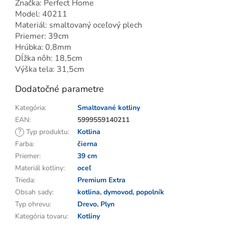
Značka: Perfect Home
Model: 40211
Materiál: smaltovaný oceľový plech
Priemer: 39cm
Hrúbka: 0,8mm
Dĺžka nôh: 18,5cm
Výška tela: 31,5cm
Dodatočné parametre
Kategória
:
Smaltované kotliny
EAN
:
5999559140211
?
Typ produktu
:
Kotlina
Farba
:
čierna
Priemer
:
39 cm
Materiál kotliny
:
oceľ
Trieda
:
Premium Extra
Obsah sady
:
kotlina
,
dymovod
,
popolník
Typ ohrevu
:
Drevo
,
Plyn
Kategória tovaru
:
Kotliny