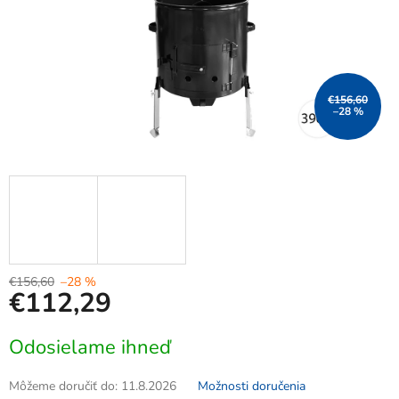
€156,60
–28 %
€156,60
–28 %
€112,29
Jednotková
Odosielame ihneď
cena:
Môžeme doručiť do:
11.8.2026
Možnosti doručenia