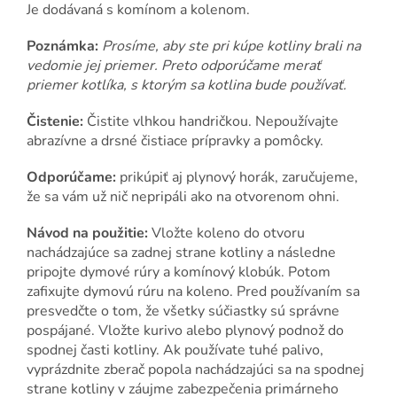
Je dodávaná s komínom a kolenom.
Poznámka:
Prosíme, aby ste pri kúpe kotliny brali na
vedomie jej priemer. Preto odporúčame merať
priemer kotlíka, s ktorým sa kotlina bude používať.
Čistenie:
Čistite vlhkou handričkou. Nepoužívajte
abrazívne a drsné čistiace prípravky a pomôcky.
Odporúčame:
prikúpiť aj plynový horák, zaručujeme,
že sa vám už nič nepripáli ako na otvorenom ohni.
Návod na použitie:
Vložte koleno do otvoru
nachádzajúce sa zadnej strane kotliny a následne
pripojte dymové rúry a komínový klobúk. Potom
zafixujte dymovú rúru na koleno. Pred používaním sa
presvedčte o tom, že všetky súčiastky sú správne
pospájané. Vložte kurivo alebo plynový podnož do
spodnej časti kotliny. Ak používate tuhé palivo,
vyprázdnite zberač popola nachádzajúci sa na spodnej
strane kotliny v záujme zabezpečenia primárneho