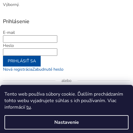
Výborný.
Prihlásenie
E-mail
Heslo
PRIHLÁSIŤ SA
Nová registrácia
Zabudnuté heslo
alebo
Prihlásiť sa cez Google
Tento web používa súbory cookie. Ďalším prechádzaním
tohto webu vyjadrujete súhlas s ich používaním. Viac
informácií
tu
.
Vytvoril Shoptet
Nastavenie