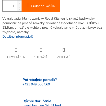
Pridať do košíka
Vykrajovacia ihla na zemiaky Royal Kitchen je skvelý kuchynský
pomocník na plnené zemiaky. Vyrobená z odolného kovu s dĺžkou
23,5cm, umožňuje rýchle a presné vykrajovanie vnútra zemiakov bez
zbytočnej námahy.
Detailné informácie
OPÝTAŤ SA
STRÁŽIŤ
ZDIEĽAŤ
Potrebujete poradiť?
+421 949 000 569
Rýchle doručenie
odosielame do 24–48 hod.