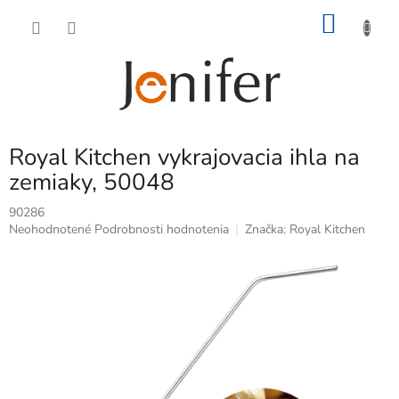
Prejsť
NÁKU
na
obsah
KOŠÍK
Royal Kitchen vykrajovacia ihla na
zemiaky, 50048
90286
Priemerné
Neohodnotené
Podrobnosti hodnotenia
Značka:
Royal Kitchen
hodnotenie
produktu
je
0,0
z
5
hviezdičiek.