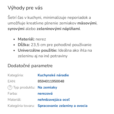
Výhody pre vás
Šetrí čas v kuchyni, minimalizuje neporiadok a
umožňuje kreatívne plnenie zemiakov
mäsovými
,
syrovými
alebo
zeleninovými náplňami
.
Materiál:
nerez
Dĺžka:
23,5 cm pre pohodlné používanie
Univerzálne použitie:
Ideálna ako ihla na
zeleninu aj na iné potraviny
Dodatočné parametre
Kategória
:
Kuchynské náradie
EAN
:
8594011950048
?
Typ produktu
:
Na zemiaky
Farba
:
nerezová
Materiál
:
nehrdzavejúca oceľ
Kategória tovaru
:
Spracovanie zeleniny a ovocia