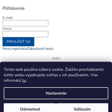
Prihlásenie
E-mail
Heslo
PRIHLÁSIŤ SA
Nová registrácia
Zabudnuté heslo
alebo
Prihlásiť sa cez Google
Tento web používa súbory cookie. Ďalším prechádzaním
tohto webu vyjadrujete súhlas s ich používaním. Viac
informácií
tu
.
Vytvoril Shoptet
Nastavenie
Copyright 2026
jenifer.sk
. Všetky práva vyhradené.
Upraviť
Odmietnuť
Súhlasím
nastavenie cookies