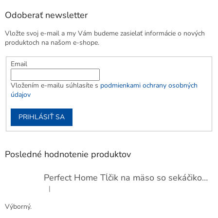
Odoberať newsletter
Vložte svoj e-mail a my Vám budeme zasielať informácie o nových
produktoch na našom e-shope.
Email
Vložením e-mailu súhlasíte s
podmienkami ochrany osobných
údajov
PRIHLÁSIŤ SA
Posledné hodnotenie produktov
Perfect Home Tĺčik na mäso so sekáčikom, 56893
|
Hodnotenie produktu je 5 z 5 hviezdičiek.
Výborný.