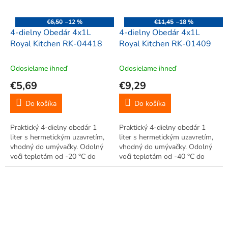
€6,50
–12 %
€11,45
–18 %
4-dielny Obedár 4x1L
4-dielny Obedár 4x1L
Royal Kitchen RK-04418
Royal Kitchen RK-01409
Odosielame ihneď
Odosielame ihneď
€5,69
€9,29
Do košíka
Do košíka
Praktický 4-dielny obedár 1
Praktický 4-dielny obedár 1
liter s hermetickým uzavretím,
liter s hermetickým uzavretím,
vhodný do umývačky. Odolný
vhodný do umývačky. Odolný
voči teplotám od -20 °C do
voči teplotám od -40 °C do
+120 °C.
+120 °C.