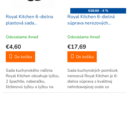
€18,50
–4 %
Royal Kitchen 6-dielna
Royal Kitchen 6-dielná
plastová sada
súprava nerezových
kuchynského náčinia,
kuchynských pomôcok,
29465
02583
Odosielame ihneď
Odosielame ihneď
€4,60
€17,69
Do košíka
Do košíka
Sada kuchynského náčinia
Sada kuchynských pomôcok
Royal Kitchen obsahuje lyžicu,
nerezová Royal Kitchen je 6-
2 špachtle, naberačku,
dielna súprava z kvalitnej
štrbinovú lyžicu a lyžicu na
nehrdzavejúcej ocele so
cestoviny. Vyrobené z
stojanom. Obsahuje vidličku,
žiaruvzdorného plastu do 210
naberačku, lyžicu, cedidlo a
°C s nepriľnavým povrchom,
špachtľu s otvormi.
dĺžka 31cm. Neškrabú hrnce,
ľahko sa čistia.