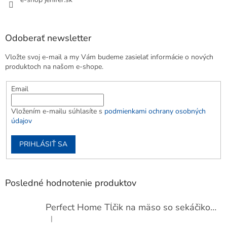
Odoberať newsletter
Vložte svoj e-mail a my Vám budeme zasielať informácie o nových
produktoch na našom e-shope.
Email
Vložením e-mailu súhlasíte s
podmienkami ochrany osobných
údajov
PRIHLÁSIŤ SA
Posledné hodnotenie produktov
Perfect Home Tĺčik na mäso so sekáčikom, 56893
|
Hodnotenie produktu je 5 z 5 hviezdičiek.