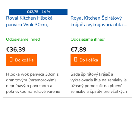
€42,75
–14 %
Royal Kitchen Hlboká
Royal Kitchen Špirálový
panvica Wok 30cm,
krájač a vykrajovacia ihla na
granitová (mramorová) s
zemiaky – kuchynská sada
pokrievkou, 24072
2v1
Odosielame ihneď
Odosielame ihneď
€36,39
€7,89
Do košíka
Do košíka
Hlboká wok panvica 30cm s
Sada špirálový krájač a
granitovým (mramorovým)
vykrajovacia ihla na zemiaky je
nepriľnavým povrchom a
úžasný pomocník na plnené
pokrievkou na zdravé varenie
zemiaky a špirály pre všetkých
bez tuku, vhodná na indukciu aj
milovníkov zemiakov. Špirálový
iné sporáky. Ideálna panvica
krájač vytvára dokonalé špirály
pre ázijskú kuchyňu či denné
zo zemiakov, uhorky, cukety či
varenie.
mrkvy, zatiaľ čo...