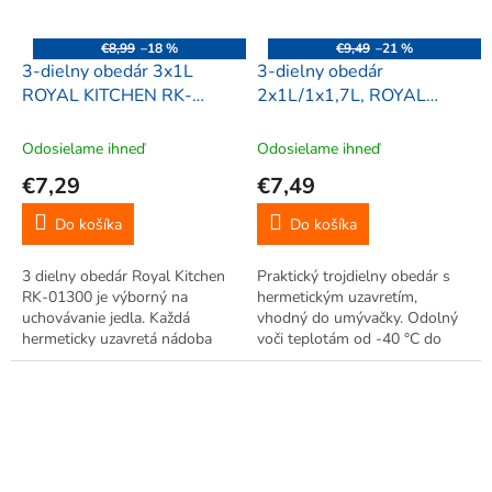
€8,99
–18 %
€9,49
–21 %
3-dielny obedár 3x1L
3-dielny obedár
ROYAL KITCHEN RK-
2x1L/1x1,7L, ROYAL
01300
KITCHEN RK-01218
Odosielame ihneď
Odosielame ihneď
€7,29
€7,49
Do košíka
Do košíka
3 dielny obedár Royal Kitchen
Praktický trojdielny obedár s
RK-01300 je výborný na
hermetickým uzavretím,
uchovávanie jedla. Každá
vhodný do umývačky. Odolný
hermeticky uzavretá nádoba
voči teplotám od -40 °C do
má objem 1 liter, vyrobená z
+120 °C.
plastu, vhodná do umývačky
riadu a od -40 °C do +120 °C.
Praktický obedár na jedlo 3
diely do...