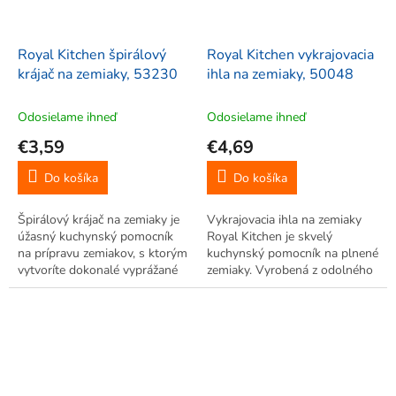
Royal Kitchen špirálový
Royal Kitchen vykrajovacia
krájač na zemiaky, 53230
ihla na zemiaky, 50048
Odosielame ihneď
Odosielame ihneď
€3,59
€4,69
Do košíka
Do košíka
Špirálový krájač na zemiaky je
Vykrajovacia ihla na zemiaky
úžasný kuchynský pomocník
Royal Kitchen je skvelý
na prípravu zemiakov, s ktorým
kuchynský pomocník na plnené
vytvoríte dokonalé vyprážané
zemiaky. Vyrobená z odolného
špirály. Vyrobený z kovu s
kovu s dĺžkou 23,5cm,
dĺžkou 18 cm, funguje aj na
umožňuje rýchle a presné
uhorku, cuketu alebo mrkvu.
vykrajovanie vnútra zemiakov
bez zbytočnej námahy.