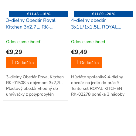
€11,45
–18 %
€11,89
–20 %
3-dielny Obedár Royal
4-dielny obedár
Kitchen 3x2,7L, RK-
3x1L/1x1,5L, ROYAL
01508
KITCHEN RK-01317
Odosielame ihneď
Odosielame ihneď
€9,29
€9,49
Do košíka
Do košíka
3-dielny Obedár Royal Kitchen
Hľadáte spoľahlivý 4-dielny
RK-01508 s objemom 3x2,7L.
obedár na jedlo do práce?
Plastový obedár vhodný do
Tento set ROYAL KITCHEN
umývačky z polypropylén
RK-02278 ponúka 3 nádoby
materiálu. Odolný -40°C až
po 1L a jednu väčšiu 1,5L,
+105°C. Ideálny obedár do
všetky hermeticky uzavreté z
práce.
polypropylénu. Vhodné do
umývačky riadu, odolné od
-20°C do +120°C....