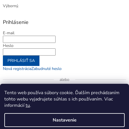
Výborný.
Prihlásenie
E-mail
Heslo
PRIHLÁSIŤ SA
Nová registrácia
Zabudnuté heslo
alebo
Prihlásiť sa cez Google
Tento web používa súbory cookie. Ďalším prechádzaním
tohto webu vyjadrujete súhlas s ich používaním. Viac
informácií
tu
.
Vytvoril Shoptet
Nastavenie