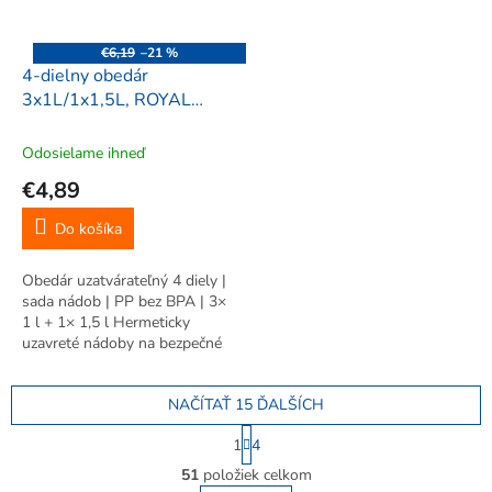
€6,19
–21 %
4-dielny obedár
3x1L/1x1,5L, ROYAL
KITCHEN RK-02278
Odosielame ihneď
€4,89
Do košíka
Obedár uzatvárateľný 4 diely |
sada nádob | PP bez BPA | 3×
1 l + 1× 1,5 l Hermeticky
uzavreté nádoby na bezpečné
prenášanie a uchovávanie jedla
doma aj na cestách. ✅ Vhodné
NAČÍTAŤ 15 ĎALŠÍCH
do umývačky riadu ✅ Odolné
od -20 °C do +120 °C —...
S
1
4
t
O
r
51
položiek celkom
v
á