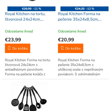
r
d
o
u
€26,99
–11 %
€24,20
–13 %
d
k
Royal Kitchen na tortu,
Royal Kitchen Forma na
u
t
štvorcová 24x24cm,
pečenie 35x24x8,5cm,
k
o
623296
38066
t
v
Odosielame ihneď
Odosielame ihneď
o
€23,99
€20,99
v
Do košíka
Do košíka
Royal Kitchen Forma na tortu
Royal Kitchen Forma na
štvorcová 24x24cm s
pečenie 35x24x8,5cm z
antiadhéznym povrchom.
uhlíkovej ocele s nepriľnavým
Forma na pečenie koláča z
povlakom. S odnímateľným
ocele, výška 7cm. Vhodná do
dnom a sponou pre
rúry a umývačky. Zabraňuje
jednoduché vybratie.
pripaľovaniu.