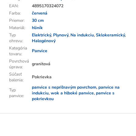
EAN
:
4895170324072
Farba
:
červená
Priemer
:
30 cm
Materiál
:
hliník
Typ
Elektrický
,
Plynový
,
Na indukciu
,
Sklokeramický
,
ohrevu
:
Halogénový
Kategória
Panvice
tovaru
:
Povrchová
granitová
úprava
:
Súčasť
Pokrievka
balenia
:
panvice s nepriľnavým povrchom
,
panvice na
Typ
indukciu
,
wok a hlboké panvice
,
panvice s
panvice
:
pokrievkou
Z
á
p