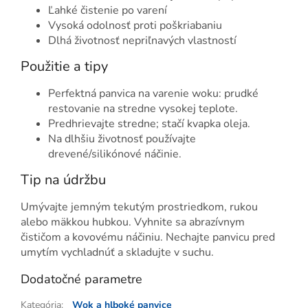
Ľahké čistenie po varení
Vysoká odolnosť proti poškriabaniu
Dlhá životnosť nepriľnavých vlastností
Použitie a tipy
Perfektná panvica na varenie woku: prudké
restovanie na stredne vysokej teplote.
Predhrievajte stredne; stačí kvapka oleja.
Na dlhšiu životnosť používajte
drevené/silikónové náčinie.
Tip na údržbu
Umývajte jemným tekutým prostriedkom, rukou
alebo mäkkou hubkou. Vyhnite sa abrazívnym
čističom a kovovému náčiniu. Nechajte panvicu pred
umytím vychladnúť a skladujte v suchu.
Dodatočné parametre
Kategória
:
Wok a hlboké panvice