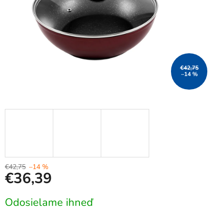
€42,75
–14 %
€42,75
–14 %
€36,39
Jednotková
Odosielame ihneď
cena: