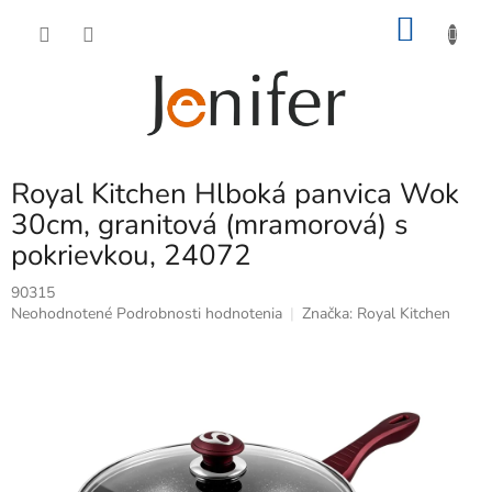
Prejsť
NÁKU
na
obsah
KOŠÍK
Royal Kitchen Hlboká panvica Wok
30cm, granitová (mramorová) s
pokrievkou, 24072
90315
Priemerné
Neohodnotené
Podrobnosti hodnotenia
Značka:
Royal Kitchen
hodnotenie
produktu
je
0,0
z
5
hviezdičiek.