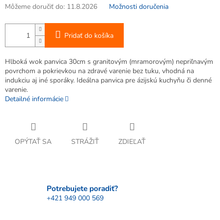
Môžeme doručiť do:
11.8.2026
Možnosti doručenia
Pridať do košíka
Hlboká wok panvica 30cm s granitovým (mramorovým) nepriľnavým
povrchom a pokrievkou na zdravé varenie bez tuku, vhodná na
indukciu aj iné sporáky. Ideálna panvica pre ázijskú kuchyňu či denné
varenie.
Detailné informácie
OPÝTAŤ SA
STRÁŽIŤ
ZDIEĽAŤ
Potrebujete poradiť?
+421 949 000 569