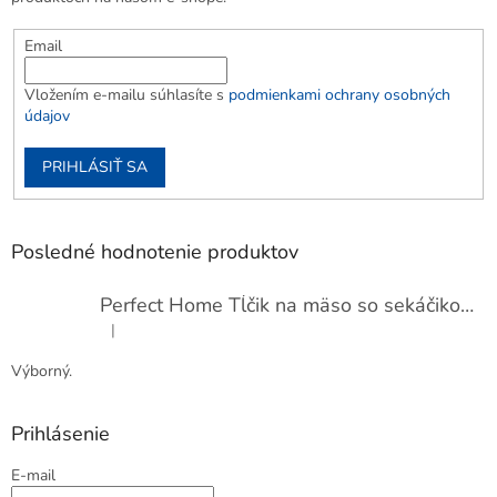
Email
Vložením e-mailu súhlasíte s
podmienkami ochrany osobných
údajov
PRIHLÁSIŤ SA
Posledné hodnotenie produktov
Perfect Home Tĺčik na mäso so sekáčikom, 56893
|
Hodnotenie produktu je 5 z 5 hviezdičiek.
Výborný.
Prihlásenie
E-mail