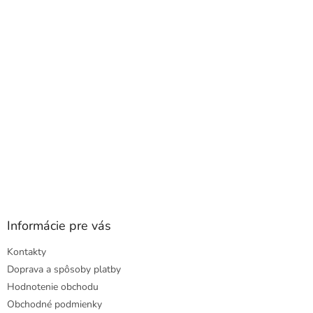
ä
t
i
e
Informácie pre vás
Kontakty
Doprava a spôsoby platby
Hodnotenie obchodu
Obchodné podmienky