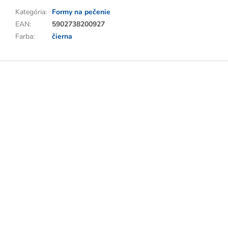
Kategória
:
Formy na pečenie
EAN
:
5902738200927
Farba
:
čierna
Z
á
p
ä
t
i
e