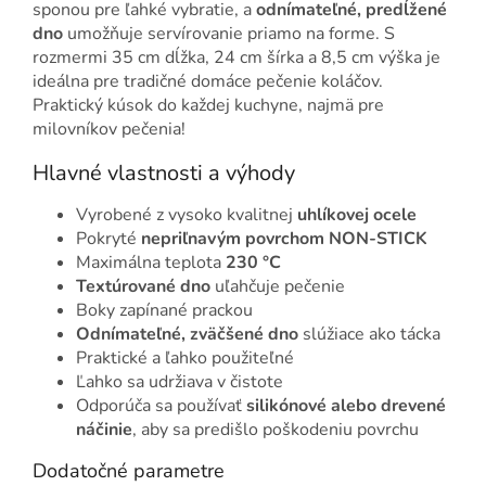
sponou pre ľahké vybratie, a
odnímateľné, predĺžené
dno
umožňuje servírovanie priamo na forme. S
rozmermi 35 cm dĺžka, 24 cm šírka a 8,5 cm výška je
ideálna pre tradičné domáce pečenie koláčov.
Praktický kúsok do každej kuchyne, najmä pre
milovníkov pečenia!
Hlavné vlastnosti a výhody
Vyrobené z vysoko kvalitnej
uhlíkovej ocele
Pokryté
nepriľnavým povrchom NON-STICK
Maximálna teplota
230 °C
Textúrované dno
uľahčuje pečenie
Boky zapínané prackou
Odnímateľné, zväčšené dno
slúžiace ako tácka
Praktické a ľahko použiteľné
Ľahko sa udržiava v čistote
Odporúča sa používať
silikónové alebo drevené
náčinie
, aby sa predišlo poškodeniu povrchu
Dodatočné parametre