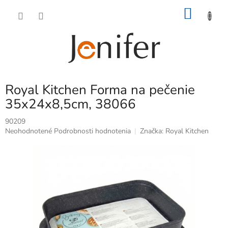
Prejsť
NÁKU
na
obsah
KOŠÍK
Royal Kitchen Forma na pečenie
35x24x8,5cm, 38066
90209
Priemerné
Neohodnotené
Podrobnosti hodnotenia
Značka:
Royal Kitchen
hodnotenie
produktu
je
0,0
z
5
hviezdičiek.