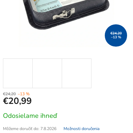
€24,20
–13 %
€24,20
–13 %
€20,99
Jednotková
Odosielame ihneď
cena:
Môžeme doručiť do:
7.8.2026
Možnosti doručenia