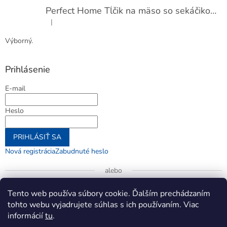
Perfect Home Tĺčik na mäso so sekáčikom, 56893
|
Hodnotenie produktu je 5 z 5 hviezdičiek.
Výborný.
Prihlásenie
E-mail
Heslo
PRIHLÁSIŤ SA
Nová registrácia
Zabudnuté heslo
alebo
Prihlásiť sa cez Google
Tento web používa súbory cookie. Ďalším prechádzaním
tohto webu vyjadrujete súhlas s ich používaním. Viac
informácií
tu
.