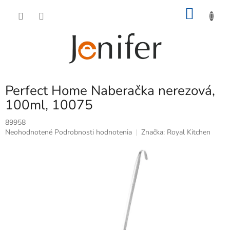
Prejsť
NÁKU
na
obsah
KOŠÍK
Perfect Home Naberačka nerezová,
100ml, 10075
89958
Priemerné
Neohodnotené
Podrobnosti hodnotenia
Značka:
Royal Kitchen
hodnotenie
produktu
je
0,0
z
5
hviezdičiek.