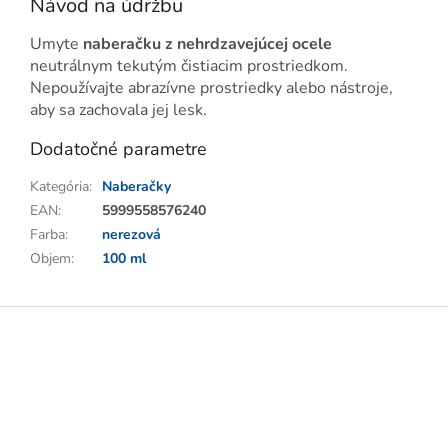
Návod na údržbu
Umyte
naberačku z nehrdzavejúcej ocele
neutrálnym tekutým čistiacim prostriedkom.
Nepoužívajte abrazívne prostriedky alebo nástroje,
aby sa zachovala jej lesk.
Dodatočné parametre
Kategória
:
Naberačky
EAN
:
5999558576240
Farba
:
nerezová
Objem
:
100 ml
Z
á
p
ä
t
i
e