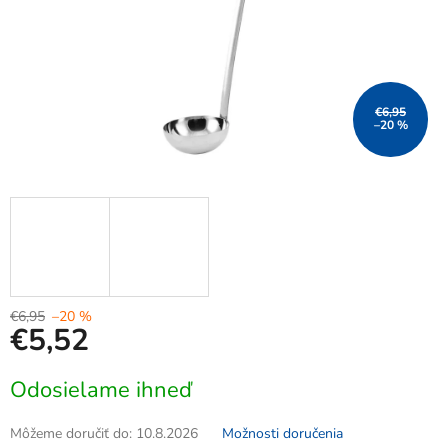
€6,95
–20 %
€6,95
–20 %
€5,52
Jednotková
Odosielame ihneď
cena:
Môžeme doručiť do:
10.8.2026
Možnosti doručenia