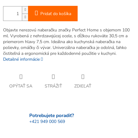
Pridať do košíka
Objavte nerezovú naberačku značky Perfect Home s objemom 100
ml. Vyrobená z nehrdzavejúcej ocele, s dĺžkou rukoväte 30,5 cm a
priemerom hlavy 7,5 cm. Ideálna ako kuchynská naberačka na
polievky, omáčky či vývar. Univerzálna naberačka je odolná, ľahko
čistiteľná a ergonomická pre každodenné použitie v kuchyni.
Detailné informácie
OPÝTAŤ SA
STRÁŽIŤ
ZDIEĽAŤ
Potrebujete poradiť?
+421 949 000 569