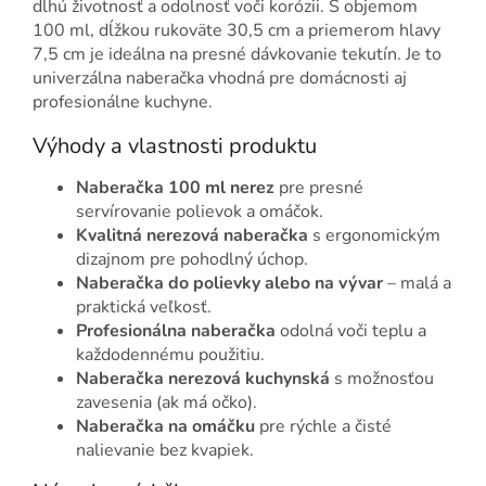
dlhú životnosť a odolnosť voči korózii. S objemom
100 ml, dĺžkou rukoväte 30,5 cm a priemerom hlavy
7,5 cm je ideálna na presné dávkovanie tekutín. Je to
univerzálna naberačka vhodná pre domácnosti aj
profesionálne kuchyne.
Výhody a vlastnosti produktu
Naberačka 100 ml nerez
pre presné
servírovanie polievok a omáčok.
Kvalitná nerezová naberačka
s ergonomickým
dizajnom pre pohodlný úchop.
Naberačka do polievky alebo na vývar
– malá a
praktická veľkosť.
Profesionálna naberačka
odolná voči teplu a
každodennému použitiu.
Naberačka nerezová kuchynská
s možnosťou
zavesenia (ak má očko).
Naberačka na omáčku
pre rýchle a čisté
nalievanie bez kvapiek.