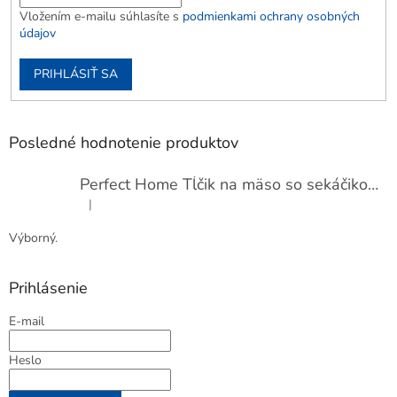
Vložením e-mailu súhlasíte s
podmienkami ochrany osobných
údajov
PRIHLÁSIŤ SA
Posledné hodnotenie produktov
Perfect Home Tĺčik na mäso so sekáčikom, 56893
|
Hodnotenie produktu je 5 z 5 hviezdičiek.
Výborný.
Prihlásenie
E-mail
Heslo