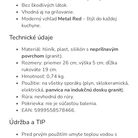
Bez škodlivých látok.
Vhodná aj na grilovanie.
Moderný vzhľad
Metal Red
– štýl do každej
kuchyne.
Technické údaje
Materiál: hliník, plast, silikón s
nepriľnavým
povrchom
(granit).
Rozmery: priemer 26 cm; výška 5 cm; dĺžka
rukoväte 19 cm.
Hmotnosť: 0,74 kg.
Použitie: na všetky sporáky (plyn, sklokeramická,
elektrická,
panvica na indukčnú dosku granit
).
Rúra: nevhodná do rúry.
Pokrievka: nie je súčasťou balenia.
EAN: 5999558578466.
Údržba a TIP
Pred prvým použitím umyte teplou vodou s