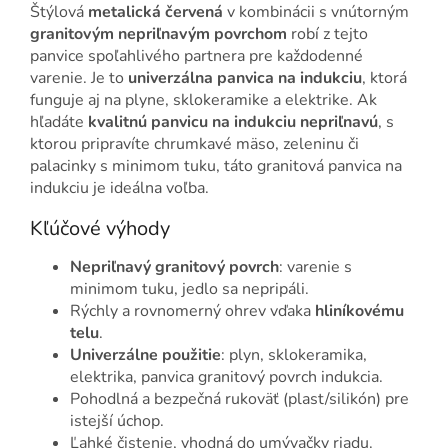
Štýlová
metalická červená
v kombinácii s vnútorným
granitovým nepriľnavým povrchom
robí z tejto
panvice spoľahlivého partnera pre každodenné
varenie. Je to
univerzálna panvica na indukciu
, ktorá
funguje aj na plyne, sklokeramike a elektrike. Ak
hľadáte
kvalitnú panvicu na indukciu nepriľnavú
, s
ktorou pripravíte chrumkavé mäso, zeleninu či
palacinky s minimom tuku, táto granitová panvica na
indukciu je ideálna voľba.
Kľúčové výhody
Nepriľnavý granitový povrch
: varenie s
minimom tuku, jedlo sa nepripáli.
Rýchly a rovnomerný ohrev vďaka
hliníkovému
telu
.
Univerzálne použitie
: plyn, sklokeramika,
elektrika, panvica granitový povrch indukcia.
Pohodlná a bezpečná rukoväť (plast/silikón) pre
istejší úchop.
Ľahké čistenie, vhodná do umývačky riadu.