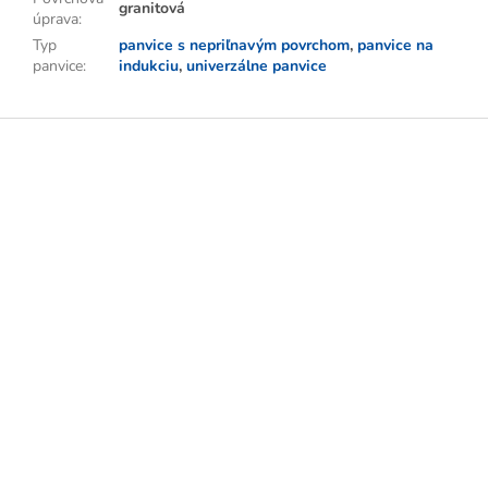
granitová
úprava
:
Typ
panvice s nepriľnavým povrchom
,
panvice na
panvice
:
indukciu
,
univerzálne panvice
Z
á
p
ä
t
i
e