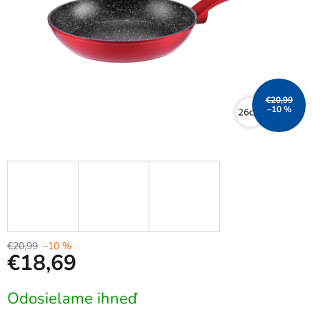
€20,99
–10 %
€20,99
–10 %
€18,69
Jednotková
Odosielame ihneď
cena: