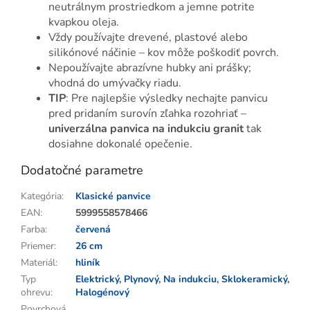
neutrálnym prostriedkom a jemne potrite
kvapkou oleja.
Vždy používajte drevené, plastové alebo
silikónové náčinie – kov môže poškodiť povrch.
Nepoužívajte abrazívne hubky ani prášky;
vhodná do umývačky riadu.
TIP
: Pre najlepšie výsledky nechajte panvicu
pred pridaním surovín zľahka rozohriať –
univerzálna panvica na indukciu granit
tak
dosiahne dokonalé opečenie.
Dodatočné parametre
Kategória
:
Klasické panvice
EAN
:
5999558578466
Farba
:
červená
Priemer
:
26 cm
Materiál
:
hliník
Typ
Elektrický
,
Plynový
,
Na indukciu
,
Sklokeramický
,
ohrevu
:
Halogénový
Povrchová