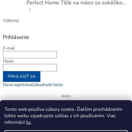
Perfect Home Tĺčik na mäso so sekáčikom, 56893
|
Hodnotenie produktu je 5 z 5 hviezdičiek.
Výborný.
Prihlásenie
E-mail
Heslo
PRIHLÁSIŤ SA
Nová registrácia
Zabudnuté heslo
alebo
Prihlásiť sa cez Google
Tento web používa súbory cookie. Ďalším prechádzaním
tohto webu vyjadrujete súhlas s ich používaním. Viac
informácií
tu
.