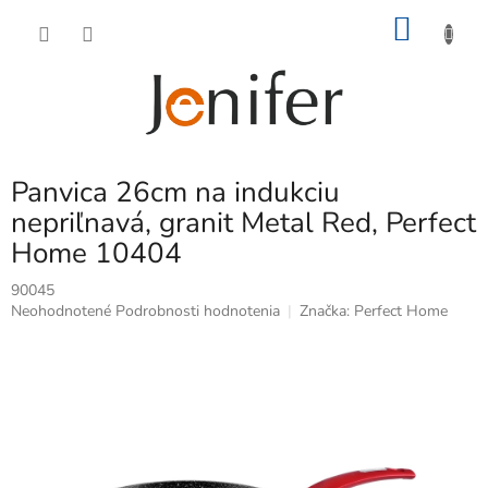
Prejsť
NÁKU
na
obsah
KOŠÍK
Panvica 26cm na indukciu
nepriľnavá, granit Metal Red, Perfect
Home 10404
90045
Priemerné
Neohodnotené
Podrobnosti hodnotenia
Značka:
Perfect Home
hodnotenie
produktu
je
0,0
z
5
hviezdičiek.