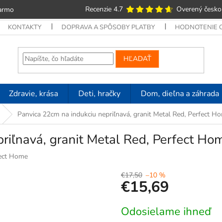
Recenzie 4.7
Overený česko
armo
KONTAKTY
DOPRAVA A SPÔSOBY PLATBY
HODNOTENIE
HĽADAŤ
Zdravie, krása
Deti, hračky
Dom, dieľna a záhrada
Panvica 22cm na indukciu nepriľnavá, granit Metal Red, Perfect 
priľnavá, granit Metal Red, Perfect H
ect Home
€17,50
–10 %
€15,69
Jednotková
Odosielame ihneď
cena: