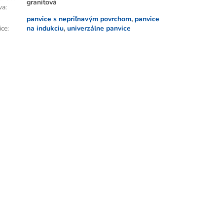
granitová
va
:
panvice s nepriľnavým povrchom
,
panvice
ice
:
na indukciu
,
univerzálne panvice