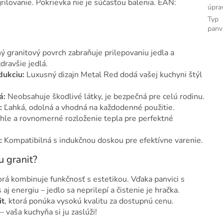
rilovanie. Pokrievka nie je súčasťou balenia. EAN:
úpra
Typ
panv
 granitový povrch zabraňuje prilepovaniu jedla a
ravšie jedlá.
dukciu:
Luxusný dizajn Metal Red dodá vašej kuchyni štýl
á:
Neobsahuje škodlivé látky, je bezpečná pre celú rodinu.
:
Ľahká, odolná a vhodná na každodenné použitie.
hle a rovnomerné rozloženie tepla pre perfektné
:
Kompatibilná s indukčnou doskou pre efektívne varenie.
u granit?
torá kombinuje funkčnosť s estetikou. Vďaka panvici s
j energiu – jedlo sa neprilepí a čistenie je hračka.
it
, ktorá ponúka vysokú kvalitu za dostupnú cenu.
– vaša kuchyňa si ju zaslúži!