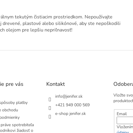
rálnym tekutým čistiacim prostriedkom. Nepoužívajte
j drevené, plastové alebo silikónové, aby ste nepoškodili
ch olejom pre lepšiu nepriľnavosť!
ie pre vás
Kontakt
Odobera
Vložte svo
info
@
jenifer.sk
produktoc
spôsoby platby
+421 949 000 569
e obchodu
e-shop jenifer.sk
Email
podmienky
práve spotrebiteľa
Vložením
odníkovi žiadosť o
údajov