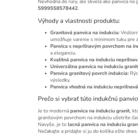
Nevhodná do rúry, ale skvelá ako panvica na g
5999558578442
.
Výhody a vlastnosti produktu:
Granitová panvica na indukciu:
Vnútorný
umožňuje varenie s minimom tuku pre zd
Panvica s nepriľnavým povrchom na in
a eleganciu.
Kvalitná panvica na indukciu nepriľnav
Univerzálna panvica na indukciu granit
Panvica granitový povrch indukcia:
Rýc
výsledky.
Panvica vhodná na indukciu nepriľnavá
Prečo si vybrať túto indukčnú panvic
Je to moderná
panvica na indukciu granit
, k
granitovým povrchom na indukciu ušetríte čas a
Navyše, je to
lacná panvica na indukciu gran
Nečakajte a pridajte si ju do košíka ešte dnes 