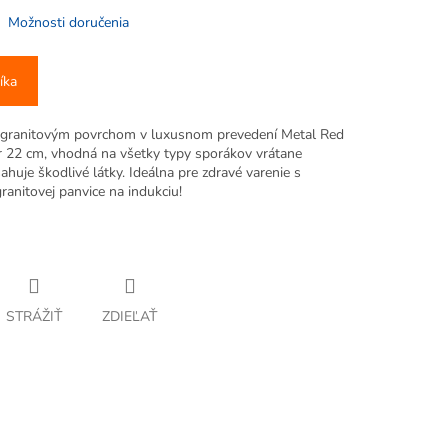
Možnosti doručenia
íka
 s granitovým povrchom v luxusnom prevedení Metal Red
 22 cm, vhodná na všetky typy sporákov vrátane
ahuje škodlivé látky. Ideálna pre zdravé varenie s
anitovej panvice na indukciu!
STRÁŽIŤ
ZDIEĽAŤ