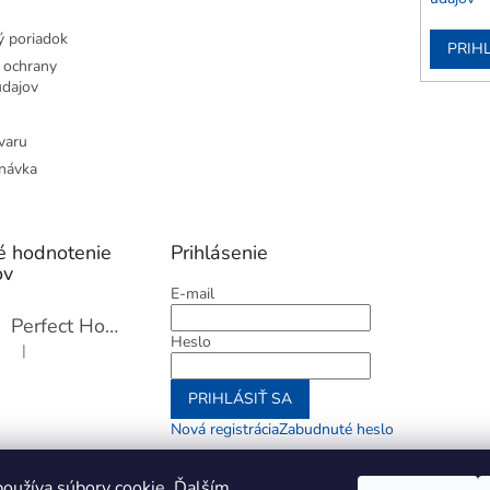
 poriadok
PRIH
 ochrany
dajov
varu
návka
é hodnotenie
Prihlásenie
ov
E-mail
Perfect Home Tĺčik na mäso so sekáčikom, 56893
Heslo
|
Hodnotenie produktu je 5 z 5 hviezdičiek.
PRIHLÁSIŤ SA
Nová registrácia
Zabudnuté heslo
alebo
oužíva súbory cookie. Ďalším