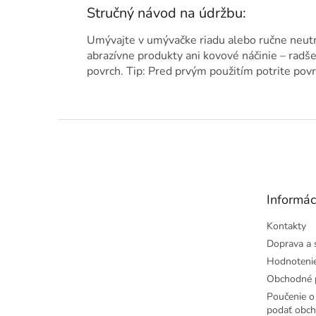
Stručný návod na údržbu:
Umývajte v umývačke riadu alebo ručne neut
abrazívne produkty ani kovové náčinie – radše
povrch. Tip: Pred prvým použitím potrite povr
Z
á
p
ä
t
Informác
i
e
Kontakty
Doprava a 
Hodnoteni
Obchodné 
Poučenie o 
podať obch