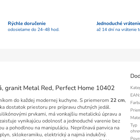
Rýchle doručenie
Jednoduché vráteni
odosielame do 24–48 hod.
až 14 dní na vrátenie 
Dod
á, granit Metal Red, Perfect Home 10402
Kate
EAN
níkom do každej modernej kuchyne. S priemerom
22 cm
,
Farb
a dostatok priestoru pre prípravu chutných jedál.
Prie
 silikónovými prvkami, má vonkajšiu metalickú úpravu a
Mate
 zaisťuje vynikajúcu odolnosť a jednoduché varenie bez
Typ
kou a pohodlnou na manipuláciu. Nepriľnavá panvica na
ohre
plyn, sklokeramiku, elektrický a najmä indukčný.
Povr