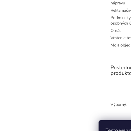
nápravu
Reklamačný
Podmienky
osobných ú
O nás
Vrátenie to
Moja objed
Posledn
produkt
Výborný.
Tento web p