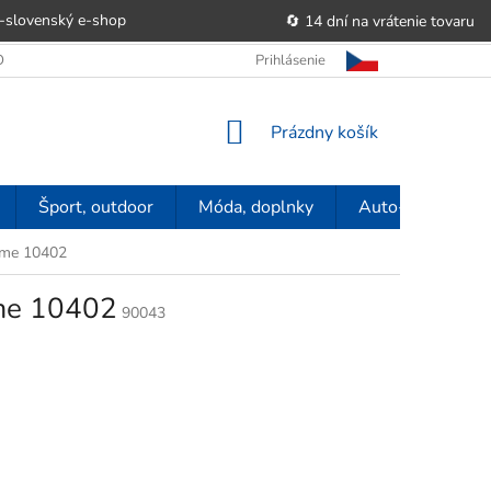
-slovenský e‑shop
🔄 14 dní na vrátenie tovaru
 OBCHODU
OBCHODNÉ PODMIENKY
Prihlásenie
POUČENIE O PRÁVE SP
NÁKUPNÝ
Prázdny košík
KOŠÍK
Šport, outdoor
Móda, doplnky
Auto-moto
Home 10402
ome 10402
90043