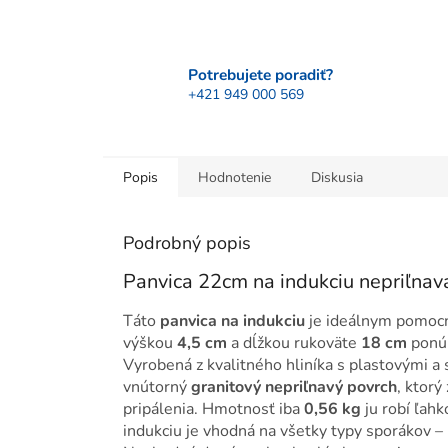
Potrebujete poradiť?
+421 949 000 569
Popis
Hodnotenie
Diskusia
Podrobný popis
Panvica 22cm na indukciu nepriľnav
Táto
panvica na indukciu
je ideálnym pomoc
výškou
4,5 cm
a dĺžkou rukoväte
18 cm
ponúk
Vyrobená z kvalitného hliníka s plastovými a
vnútorný
granitový nepriľnavý povrch
, ktorý
pripálenia. Hmotnosť iba
0,56 kg
ju robí ľah
indukciu je vhodná na všetky typy sporákov – 