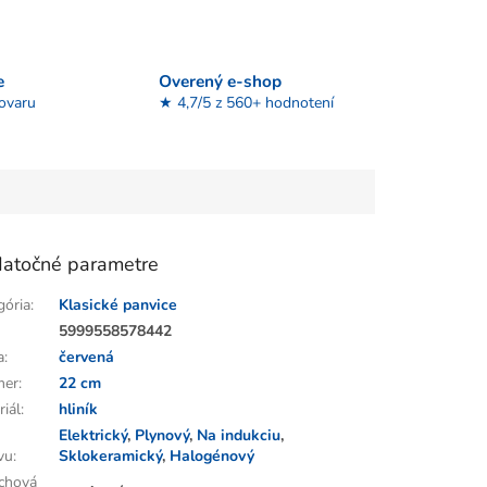
e
Overený e-shop
tovaru
★ 4,7/5 z 560+ hodnotení
atočné parametre
gória
:
Klasické panvice
:
5999558578442
a
:
červená
mer
:
22 cm
riál
:
hliník
Elektrický
,
Plynový
,
Na indukciu
,
vu
:
Sklokeramický
,
Halogénový
chová