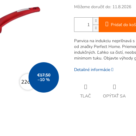
Môžeme doručiť do:
11.8.2026
Pridať do koš
Panvica na indukciu nepriľnavá
od značky Perfect Home. Priemer
indukčných. Ľahko sa čistí, neobs
minimom tuku. Objavte výhody gr
Detailné informácie
€17,50
–10 %
TLAČ
OPÝTAŤ SA