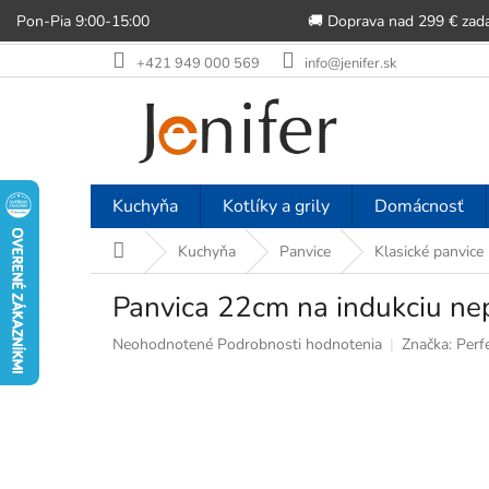
Pon-Pia 9:00-15:00
🚚 Doprava nad 299 € zad
Prejsť
+421 949 000 569
info@jenifer.sk
na
obsah
Kuchyňa
Kotlíky a grily
Domácnosť
Domov
Kuchyňa
Panvice
Klasické panvice
Panvica 22cm na indukciu ne
Priemerné
Neohodnotené
Podrobnosti hodnotenia
Značka:
Perf
hodnotenie
produktu
je
0,0
z
5
hviezdičiek.