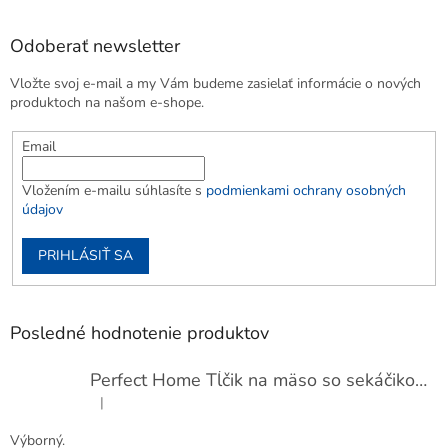
Odoberať newsletter
Vložte svoj e-mail a my Vám budeme zasielať informácie o nových
produktoch na našom e-shope.
Email
Vložením e-mailu súhlasíte s
podmienkami ochrany osobných
údajov
PRIHLÁSIŤ SA
Posledné hodnotenie produktov
Perfect Home Tĺčik na mäso so sekáčikom, 56893
|
Hodnotenie produktu je 5 z 5 hviezdičiek.
Výborný.