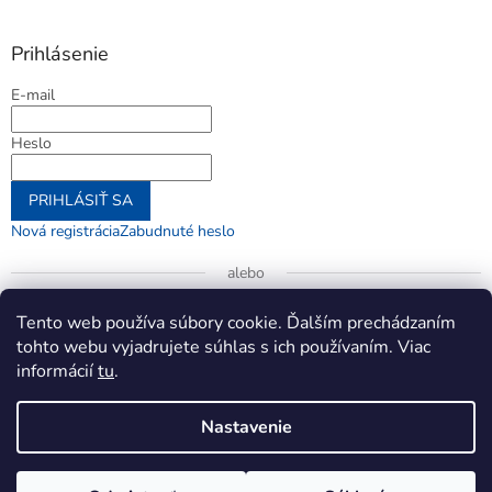
Prihlásenie
E-mail
Heslo
PRIHLÁSIŤ SA
Nová registrácia
Zabudnuté heslo
alebo
Prihlásiť sa cez Google
Tento web používa súbory cookie. Ďalším prechádzaním
tohto webu vyjadrujete súhlas s ich používaním. Viac
informácií
tu
.
Vytvoril Shoptet
Nastavenie
Copyright 2026
jenifer.sk
. Všetky práva vyhradené.
Upraviť