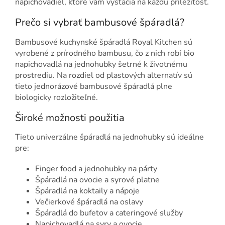
napichovadiel, ktoré vám vystačia na každú príležitosť.
Prečo si vybrať bambusové špáradlá?
Bambusové kuchynské špáradlá Royal Kitchen sú
vyrobené z prírodného bambusu, čo z nich robí bio
napichovadlá na jednohubky šetrné k životnému
prostrediu. Na rozdiel od plastových alternatív sú
tieto jednorázové bambusové špáradlá plne
biologicky rozložiteľné.
Široké možnosti použitia
Tieto univerzálne špáradlá na jednohubky sú ideálne
pre:
Finger food a jednohubky na párty
Špáradlá na ovocie a syrové platne
Špáradlá na koktaily a nápoje
Večierkové špáradlá na oslavy
Špáradlá do bufetov a cateringové služby
Napichovadlá na syry a ovocie