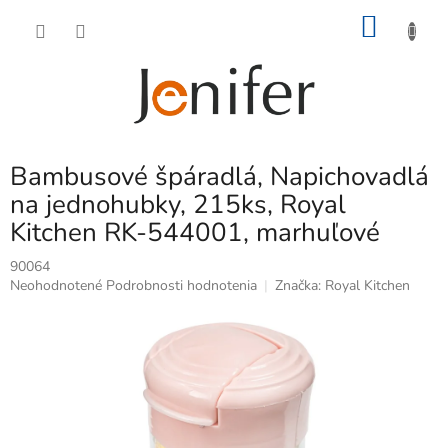
Prejsť
NÁKU
na
obsah
KOŠÍK
Bambusové špáradlá, Napichovadlá
na jednohubky, 215ks, Royal
Kitchen RK-544001, marhuľové
90064
Priemerné
Neohodnotené
Podrobnosti hodnotenia
Značka:
Royal Kitchen
hodnotenie
produktu
je
0,0
z
5
hviezdičiek.