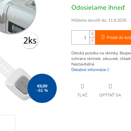
Jednotková
Odosielame ihneď
cena:
Môžeme doručiť do:
11.8.2026
Pridať do koš
Detská poistka na skrinky, Bezp
ochrana skriniek, zásuviek, chladn
Nastaviteľná.
Detailné informácie
€5,99
–51 %
TLAČ
OPÝTAŤ SA