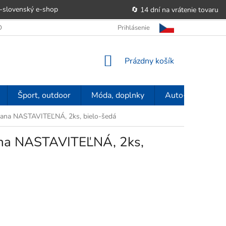
-slovenský e‑shop
🔄 14 dní na vrátenie tovaru
 OBCHODU
OBCHODNÉ PODMIENKY
Prihlásenie
POUČENIE O PRÁVE SP
NÁKUPNÝ
Prázdny košík
KOŠÍK
Šport, outdoor
Móda, doplnky
Auto-moto
brana NASTAVITEĽNÁ, 2ks, bielo-šedá
rana NASTAVITEĽNÁ, 2ks,