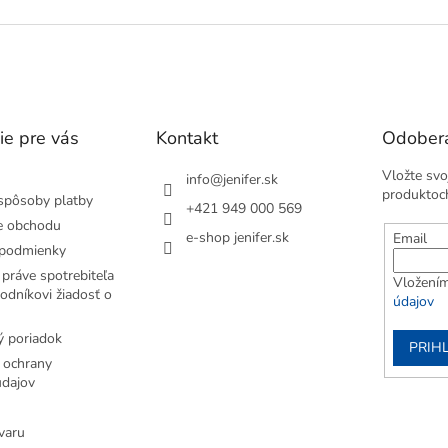
ie pre vás
Kontakt
Odobera
Vložte svo
info
@
jenifer.sk
produktoc
spôsoby platby
+421 949 000 569
e obchodu
e-shop jenifer.sk
Email
podmienky
práve spotrebiteľa
Vložením
odníkovi žiadosť o
údajov
 poriadok
PRIH
 ochrany
dajov
varu