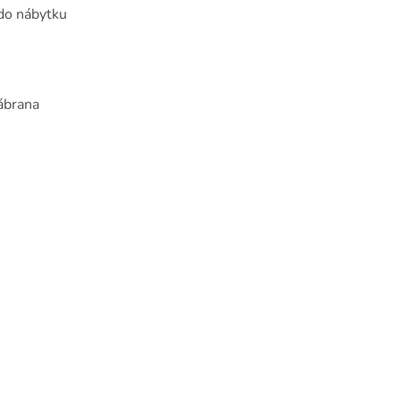
 do nábytku
ábrana