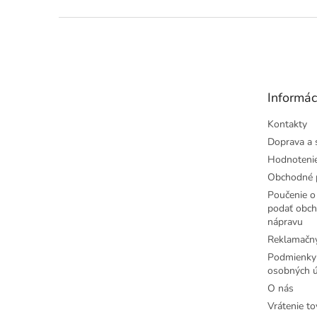
Z
á
p
ä
t
Informác
i
e
Kontakty
Doprava a 
Hodnoteni
Obchodné 
Poučenie o 
podať obch
nápravu
Reklamačný
Podmienky
osobných ú
O nás
Vrátenie to