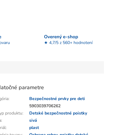
e
Overený e-shop
tovaru
★ 4,7/5 z 560+ hodnotení
atočné parametre
gória
:
Bezpečnostné prvky pre deti
:
5903039706262
yp produktu
:
Detské bezpečnostné poistky
a
:
sivá
riál
:
plast
gória tovaru
:
Ochrana rohov, poistky detské