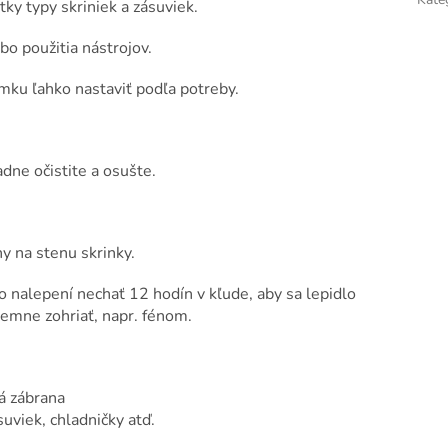
ky typy skriniek a zásuviek.
bo použitia nástrojov.
mku ľahko nastaviť podľa potreby.
dne očistite a osušte.
y na stenu skrinky.
 nalepení nechať 12 hodín v kľude, aby sa lepidlo
jemne zohriať, napr. fénom.
á zábrana
suviek, chladničky atď.