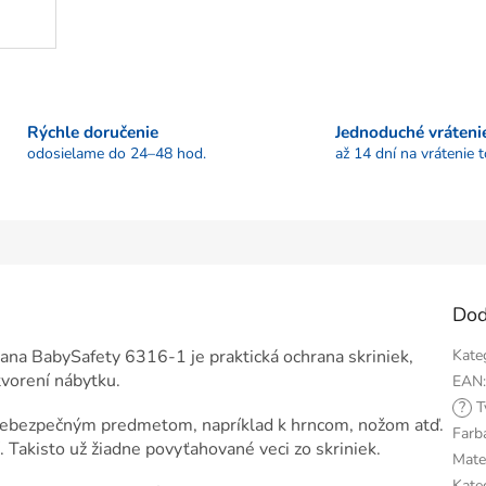
Rýchle doručenie
Jednoduché vráteni
odosielame do 24–48 hod.
až 14 dní na vrátenie 
Dod
ana BabySafety 6316-1 je praktická ochrana skriniek,
Kate
otvorení nábytku.
EAN
?
T
 nebezpečným predmetom, napríklad k hrncom, nožom atď.
Farb
. Takisto už žiadne povyťahované veci zo skriniek.
Mate
Kate