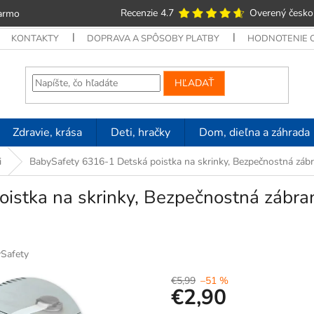
Recenzie 4.7
Overený česko
armo
KONTAKTY
DOPRAVA A SPÔSOBY PLATBY
HODNOTENIE
HĽADAŤ
Zdravie, krása
Deti, hračky
Dom, dieľna a záhrada
i
BabySafety 6316-1 Detská poistka na skrinky, Bezpečnostná zá
oistka na skrinky, Bezpečnostná záb
Safety
€5,99
–51 %
€2,90