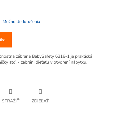
Možnosti doručenia
íka
ečnostná zábrana BabySafety 6316-1 je praktická
ičky atď. - zabráni dieťaťu v otvorení nábytku.
STRÁŽIŤ
ZDIEĽAŤ