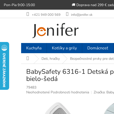
Pon-Pia 9:00-15:00
🚚 Doprava nad 299 € zad
Prejsť
+421 949 000 569
info@jenifer.sk
na
obsah
Kuchyňa
Kotlíky a grily
Domácnosť
Domov
Deti, hračky
Bezpečnostné prvky pre det
BabySafety 6316-1 Detská p
bielo-šedá
79483
Priemerné
Neohodnotené
Podrobnosti hodnotenia
Značka:
Baby
hodnotenie
produktu
je
0,0