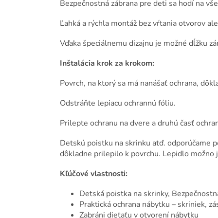
Bezpečnostná zábrana pre deti sa hodí na všet
Ľahká a rýchla montáž bez vŕtania otvorov ale
Vďaka špeciálnemu dizajnu je možné dĺžku zá
Inštalácia krok za krokom:
Povrch, na ktorý sa má nanášať ochrana, dôkla
Odstráňte lepiacu ochrannú fóliu.
Prilepte ochranu na dvere a druhú časť ochran
Detskú poistku na skrinku atď. odporúčame po
dôkladne prilepilo k povrchu. Lepidlo možno 
Kľúčové vlastnosti:
Detská poistka na skrinky, Bezpečnostn
Praktická ochrana nábytku – skriniek, zá
Zabráni dieťaťu v otvorení nábytku