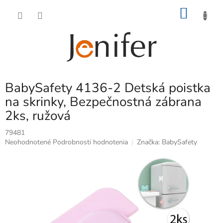
Prejsť
NÁKU
na
obsah
KOŠÍK
BabySafety 4136-2 Detská poistka
na skrinky, Bezpečnostná zábrana
2ks, ružová
79481
Priemerné
Neohodnotené
Podrobnosti hodnotenia
Značka:
BabySafety
hodnotenie
produktu
je
0,0
z
5
hviezdičiek.