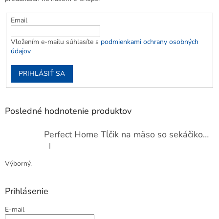
Email
Vložením e-mailu súhlasíte s
podmienkami ochrany osobných
údajov
PRIHLÁSIŤ SA
Posledné hodnotenie produktov
Perfect Home Tĺčik na mäso so sekáčikom, 56893
|
Hodnotenie produktu je 5 z 5 hviezdičiek.
Výborný.
Prihlásenie
E-mail