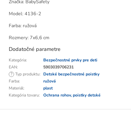
Značka: BabySafety
Model: 4136-2
Farba: ružová
Rozmery: 7x6,6 cm
Dodatočné parametre
Kategória
:
Bezpečnostné prvky pre deti
EAN
:
5903039706231
?
Typ produktu
:
Detské bezpečnostné poistky
Farba
:
ružová
Materiál
:
plast
Kategória tovaru
:
Ochrana rohov, poistky detské
Z
á
p