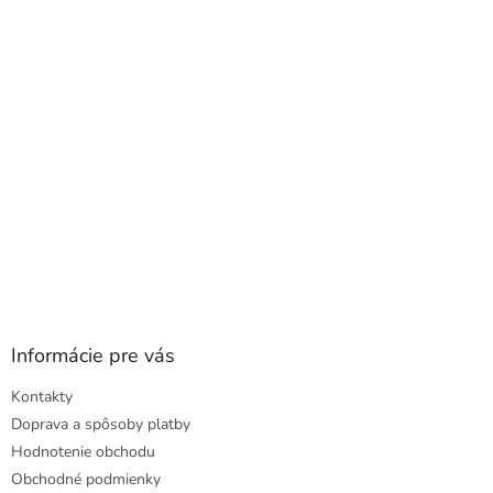
ä
t
i
e
Informácie pre vás
Kontakty
Doprava a spôsoby platby
Hodnotenie obchodu
Obchodné podmienky