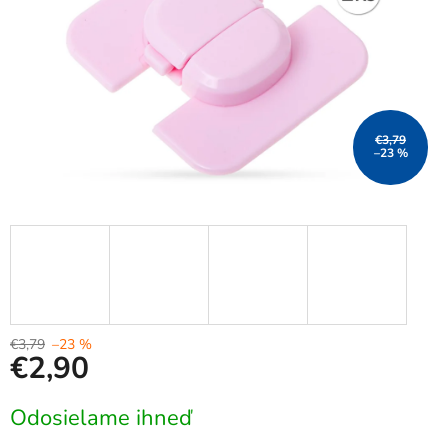
€3,79
–23 %
€3,79
–23 %
€2,90
Jednotková
Odosielame ihneď
cena: