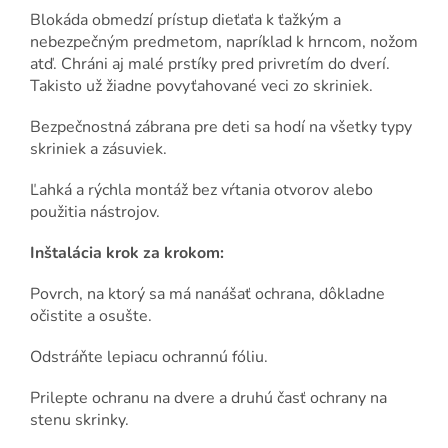
Blokáda obmedzí prístup dieťaťa k ťažkým a
nebezpečným predmetom, napríklad k hrncom, nožom
atď. Chráni aj malé prstíky pred privretím do dverí.
Takisto už žiadne povyťahované veci zo skriniek.
Bezpečnostná zábrana pre deti sa hodí na všetky typy
skriniek a zásuviek.
Ľahká a rýchla montáž bez vŕtania otvorov alebo
použitia nástrojov.
Inštalácia krok za krokom:
Povrch, na ktorý sa má nanášať ochrana, dôkladne
očistite a osušte.
Odstráňte lepiacu ochrannú fóliu.
Prilepte ochranu na dvere a druhú časť ochrany na
stenu skrinky.