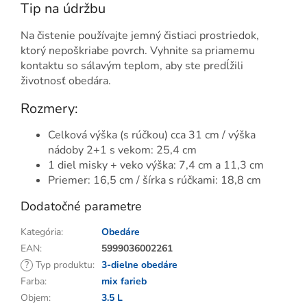
Tip na údržbu
Na čistenie používajte jemný čistiaci prostriedok,
ktorý nepoškriabe povrch. Vyhnite sa priamemu
kontaktu so sálavým teplom, aby ste predĺžili
životnosť obedára.
Rozmery:
Celková výška (s rúčkou) cca 31 cm / výška
nádoby 2+1 s vekom: 25,4 cm
1 diel misky + veko výška: 7,4 cm a 11,3 cm
Priemer: 16,5 cm / šírka s rúčkami: 18,8 cm
Dodatočné parametre
Kategória
:
Obedáre
EAN
:
5999036002261
?
Typ produktu
:
3-dielne obedáre
Farba
:
mix farieb
Objem
:
3.5 L