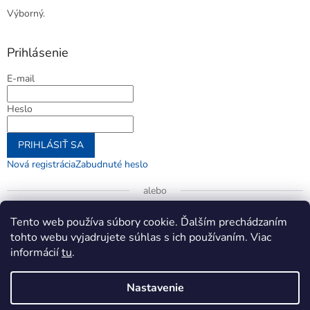
Výborný.
Prihlásenie
E-mail
Heslo
PRIHLÁSIŤ SA
Nová registrácia
Zabudnuté heslo
alebo
Prihlásiť sa cez Google
Tento web používa súbory cookie. Ďalším prechádzaním
tohto webu vyjadrujete súhlas s ich používaním. Viac
informácií
tu
.
Vytvoril Shoptet
Nastavenie