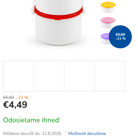
€5,69
–21 %
€5,69
–21 %
€4,49
Jednotková
Odosielame ihneď
cena:
Môžeme doručiť do:
11.8.2026
Možnosti doručenia