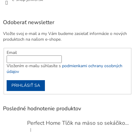
Odoberať newsletter
Vložte svoj e-mail a my Vám budeme zasielať informácie o nových
produktoch na našom e-shope.
Email
Vložením e-mailu súhlasíte s
podmienkami ochrany osobných
údajov
PRIHLÁSIŤ SA
Posledné hodnotenie produktov
Perfect Home Tĺčik na mäso so sekáčikom, 56893
|
Hodnotenie produktu je 5 z 5 hviezdičiek.