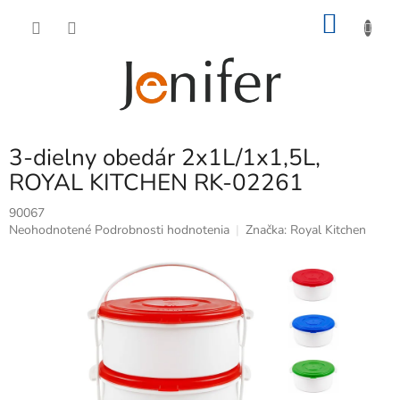
Prejsť
NÁKU
na
obsah
KOŠÍK
3-dielny obedár 2x1L/1x1,5L,
ROYAL KITCHEN RK-02261
90067
Priemerné
Neohodnotené
Podrobnosti hodnotenia
Značka:
Royal Kitchen
hodnotenie
produktu
je
0,0
z
5
hviezdičiek.