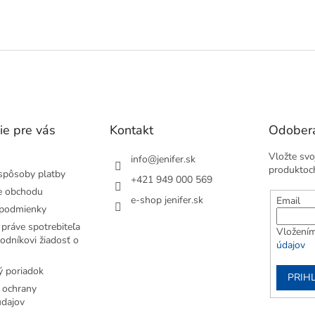
ly. Je vyrobený z odolného,...
Je vyrobený z odolného,
O
nepremokavého...
v
l
á
d
a
c
i
e
ie pre vás
Kontakt
Odobera
p
r
Vložte svo
v
info
@
jenifer.sk
produktoc
k
spôsoby platby
+421 949 000 569
y
e obchodu
v
e-shop jenifer.sk
Email
podmienky
ý
p
práve spotrebiteľa
Vložením
i
odníkovi žiadosť o
údajov
s
u
 poriadok
PRIH
 ochrany
dajov