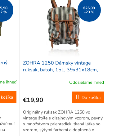
5,90
€25,99
22 %
–23 %
ený
ZOHRA 1250 Dámsky vintage
ruksak, batoh, 15L, 39x31x18cm,
šedo-čierny
me ihneď
Odosielame ihneď
 košíka
Do košíka
€19,90
Originálny ruksak ZOHRA 1250 vo
ý
vintage štýle s dizajnovým vzorom, pevný
aždému!
s množstvom priehradiek, tkaná látka so
 na
vzorom, sýtymi farbami a doplnená o
 školy.
koženkové lemy, nastaviteľné koženkové