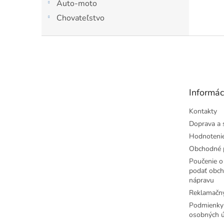
Auto-moto
do ško
Chovateľstvo
Z
á
p
ä
t
Informác
i
e
Kontakty
Doprava a 
Hodnoteni
Obchodné 
Poučenie o 
podať obch
nápravu
Reklamačný
Podmienky
osobných ú