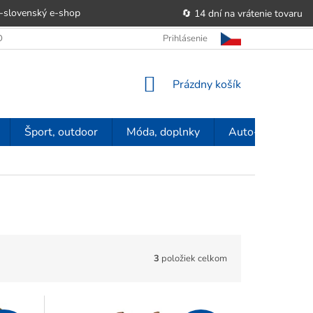
-slovenský e‑shop
🔄 14 dní na vrátenie tovaru
 OBCHODU
OBCHODNÉ PODMIENKY
Prihlásenie
POUČENIE O PRÁVE SP
NÁKUPNÝ
Prázdny košík
KOŠÍK
Šport, outdoor
Móda, doplnky
Auto-moto
3
položiek celkom