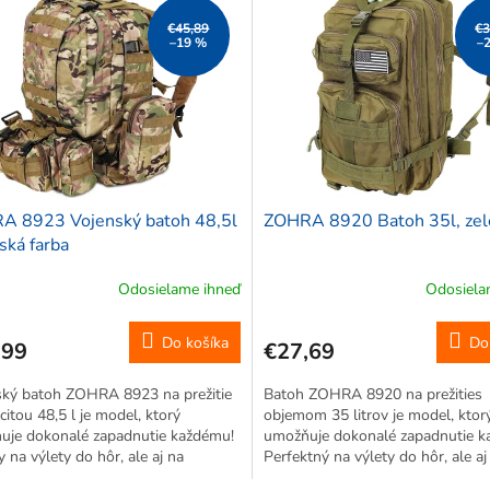
€45,89
€3
–19 %
–
A 8923 Vojenský batoh 48,5l
ZOHRA 8920 Batoh 35l, zel
ská farba
Odosielame ihneď
Odosiela
Do košíka
Do
,99
€27,69
ský batoh ZOHRA 8923 na prežitie
Batoh ZOHRA 8920 na prežities
citou 48,5 l je model, ktorý
objemom 35 litrov je model, ktor
uje dokonalé zapadnutie každému!
umožňuje dokonalé zapadnutie k
y na výlety do hôr, ale aj na
Perfektný na výlety do hôr, ale aj
enné použitie, napríklad ako batoh
každodenné použitie, napríklad do