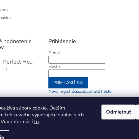
varu
návka
é hodnotenie
Prihlásenie
ov
E-mail
Perfect Home Tĺčik na mäso so sekáčikom, 56893
Heslo
|
Hodnotenie produktu je 5 z 5 hviezdičiek.
PRIHLÁSIŤ SA
Nová registrácia
Zabudnuté heslo
alebo
oužíva súbory cookie. Ďalším
Odmietnuť
m tohto webu vyjadrujete súhlas s ich
Prihlásiť sa cez Go
 Viac informácií
tu
.
ie