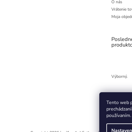
O nás
Vrátenie to
Moja objed
Posledn
produkt
Výborný.
Tento web p
prechádzaní
používaním.
Nastaven