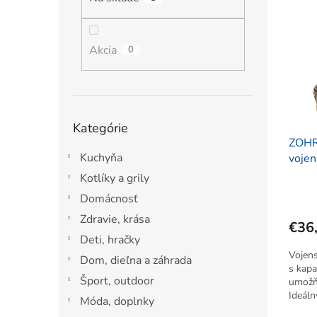
ý
i
l
p
e
i
p
s
Akcia
r
0
p
o
r
d
o
u
d
k
Preskočiť
Kategórie
u
t
kategórie
ZOHR
k
o
Kuchyňa
vojen
t
v
o
Kotlíky a grily
v
Domácnosť
Zdravie, krása
€36
Deti, hračky
Vojen
Dom, dieľna a záhrada
s kapa
Šport, outdoor
umožň
Ideáln
Móda, doplnky
každod