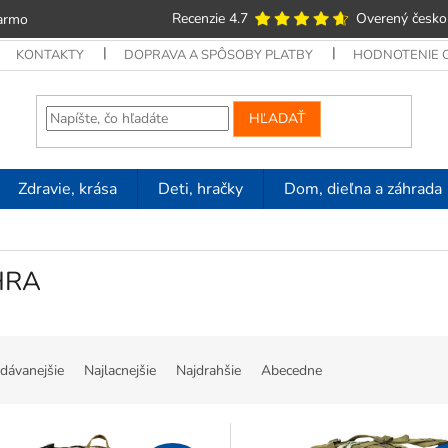
Recenzie 4.7
Overený česko
armo
KONTAKTY
DOPRAVA A SPÔSOBY PLATBY
HODNOTENIE
HĽADAŤ
Zdravie, krása
Deti, hračky
Dom, dieľna a záhrada
HRA
dávanejšie
Najlacnejšie
Najdrahšie
Abecedne