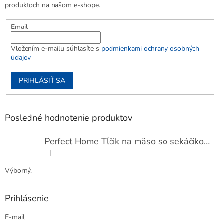
produktoch na našom e-shope.
Email
Vložením e-mailu súhlasíte s
podmienkami ochrany osobných
údajov
PRIHLÁSIŤ SA
Posledné hodnotenie produktov
Perfect Home Tĺčik na mäso so sekáčikom, 56893
|
Hodnotenie produktu je 5 z 5 hviezdičiek.
Výborný.
Prihlásenie
E-mail