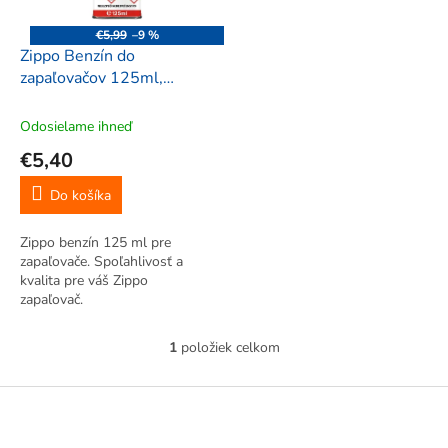
r
d
o
u
€5,99
–9 %
d
k
Zippo Benzín do
u
t
zapaľovačov 125ml,
k
o
00494
t
v
Odosielame ihneď
o
€5,40
v
Do košíka
Zippo benzín 125 ml pre
zapaľovače. Spoľahlivosť a
kvalita pre váš Zippo
zapaľovač.
1
položiek celkom
O
v
l
Z
á
á
d
p