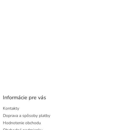
a
ä
c
t
i
i
e
e
p
r
v
k
y
v
ý
p
i
s
u
Informácie pre vás
Kontakty
Doprava a spôsoby platby
Hodnotenie obchodu