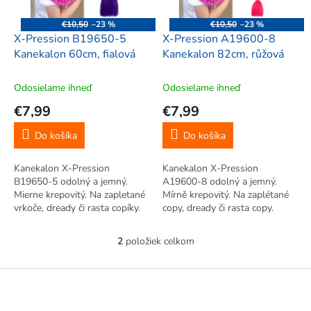
r
d
o
u
€10,50
–23 %
€10,50
–23 %
d
k
X-Pression B19650-5
X-Pression A19600-8
u
t
Kanekalon 60cm, fialová
Kanekalon 82cm, růžová
k
o
t
v
Odosielame ihneď
Odosielame ihneď
o
€7,99
€7,99
v
Do košíka
Do košíka
Kanekalon X-Pression
Kanekalon X-Pression
B19650-5 odolný a jemný.
A19600-8 odolný a jemný.
Mierne krepovitý. Na zapletané
Mírně krepovitý. Na zaplétané
vrkoče, dready či rasta copíky.
copy, dready či rasta copy.
Vhodné pre extravaganciu.
Vhodné pro extravaganci. Lze
Možno ukončiť uzlíkmi,
ukončit uzlíky, gumičkami,
2
položiek celkom
O
gumičkami, horúcou vodou.
horkou vodou.
v
l
Z
á
á
d
p