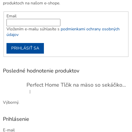
produktoch na našom e-shope.
Email
Vložením e-mailu súhlasíte s
podmienkami ochrany osobných
údajov
PRIHLÁSIŤ SA
Posledné hodnotenie produktov
Perfect Home Tĺčik na mäso so sekáčikom, 56893
|
Hodnotenie produktu je 5 z 5 hviezdičiek.
Výborný.
Prihlásenie
E-mail