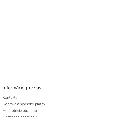
a
ä
c
t
i
i
e
e
p
r
v
k
y
v
ý
p
i
s
u
Informácie pre vás
Kontakty
Doprava a spôsoby platby
Hodnotenie obchodu