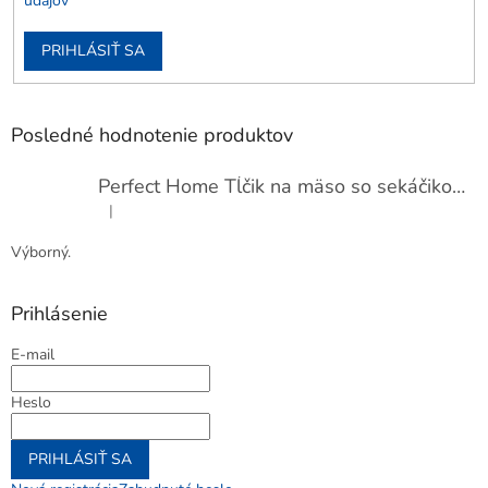
údajov
PRIHLÁSIŤ SA
Posledné hodnotenie produktov
Perfect Home Tĺčik na mäso so sekáčikom, 56893
|
Hodnotenie produktu je 5 z 5 hviezdičiek.
Výborný.
Prihlásenie
E-mail
Heslo
PRIHLÁSIŤ SA