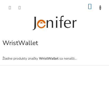
Prejsť
NÁKU
na
obsah
KOŠÍK
WristWallet
Žiadne produkty značky
WristWallet
sa nenašli...
Z
á
p
ä
t
i
e