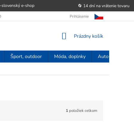
-slovenský e‑shop
🔄 14 dní na vrátenie tovaru
 OBCHODU
OBCHODNÉ PODMIENKY
Prihlásenie
POUČENIE O PRÁVE SP
NÁKUPNÝ
Prázdny košík
KOŠÍK
Šport, outdoor
Móda, doplnky
Auto-moto
1
položiek celkom