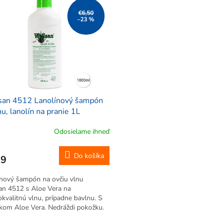
€6,50
–23 %
san 4512 Lanolínový šampón
nu, lanolín na pranie 1L
Odosielame ihneď
Do košíka
99
ínový šampón na ovčiu vlnu
an 4512 s Aloe Vera na
kvalitnú vlnu, prípadne bavlnu. S
kom Aloe Vera. Nedráždi pokožku.
sfátov. Biologicky ľahko