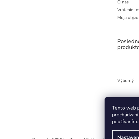
O nás
Vrátenie to
Moja objed
Posledn
produkt
Výborný.
Tento web p
prechádzaní
používaním.
Nastaven