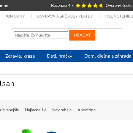
Recenzie 4.7
Overený česko
armo
KONTAKTY
DOPRAVA A SPÔSOBY PLATBY
HODNOTENIE
HĽADAŤ
Zdravie, krása
Deti, hračky
Dom, dieľna a záhrada
lsan
dávanejšie
Najlacnejšie
Najdrahšie
Abecedne