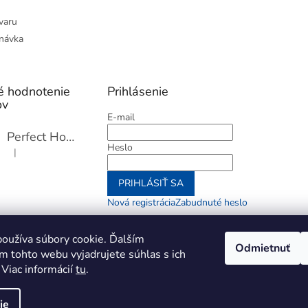
varu
návka
é hodnotenie
Prihlásenie
ov
E-mail
Perfect Home Tĺčik na mäso so sekáčikom, 56893
Heslo
|
Hodnotenie produktu je 5 z 5 hviezdičiek.
PRIHLÁSIŤ SA
Nová registrácia
Zabudnuté heslo
alebo
oužíva súbory cookie. Ďalším
Odmietnuť
m tohto webu vyjadrujete súhlas s ich
Prihlásiť sa cez Go
 Viac informácií
tu
.
ie