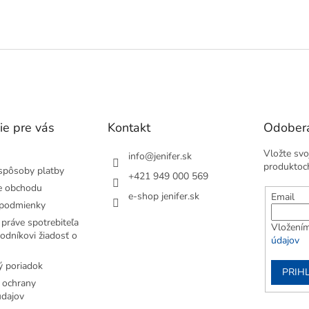
teľný. Aj pre alergikov. Uchováva
O
var....
v
l
á
d
a
c
i
e
ie pre vás
Kontakt
Odobera
p
r
Vložte svo
v
info
@
jenifer.sk
produktoc
k
spôsoby platby
+421 949 000 569
y
e obchodu
v
e-shop jenifer.sk
Email
podmienky
ý
p
práve spotrebiteľa
Vložením
i
odníkovi žiadosť o
údajov
s
u
 poriadok
PRIH
 ochrany
dajov