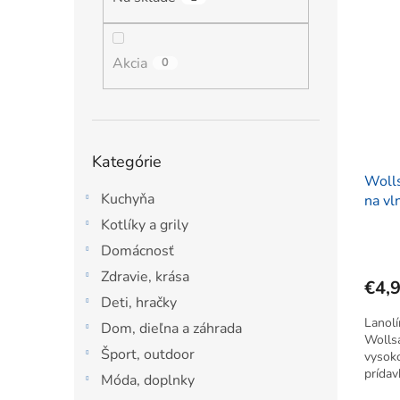
ý
i
l
p
e
i
p
s
Akcia
r
0
p
o
r
d
o
u
d
k
Preskočiť
Kategórie
u
t
kategórie
k
Woll
o
Kuchyňa
t
na vl
v
o
Kotlíky a grily
v
Domácnosť
Zdravie, krása
€4,
Deti, hračky
Lanol
Dom, dieľna a záhrada
Wolls
Šport, outdoor
vysoko
prídav
Móda, doplnky
Bez fo