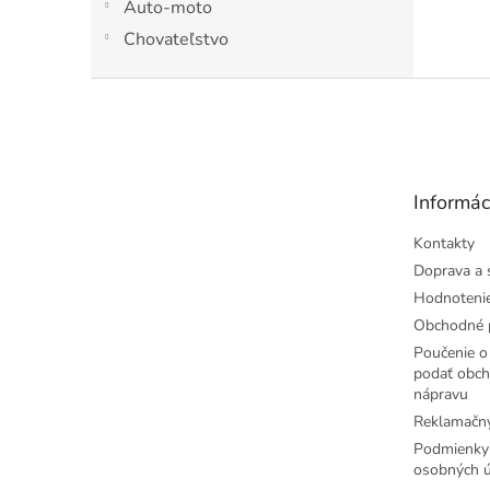
Auto-moto
odbúra
farby, t
Chovateľstvo
Z
á
p
ä
t
Informác
i
e
Kontakty
Doprava a 
Hodnoteni
Obchodné 
Poučenie o 
podať obch
nápravu
Reklamačný
Podmienky
osobných ú