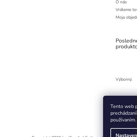
O nás
Vrátenie to
Moja objed
Posledn
produkt
Výborný.
Tento web p
prechádzaní
používaním.
Nastaven