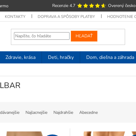
Recenzie 4.7
Overený česko
armo
KONTAKTY
DOPRAVA A SPÔSOBY PLATBY
HODNOTENIE
HĽADAŤ
Zdravie, krása
Deti, hračky
Dom, dieľna a záhrada
LBAR
dávanejšie
Najlacnejšie
Najdrahšie
Abecedne