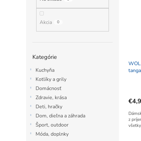
ý
i
l
p
e
i
p
s
Akcia
r
0
p
o
r
d
o
u
d
k
Preskočiť
Kategórie
u
t
kategórie
WOLB
k
o
Kuchyňa
tanga
t
v
o
Kotlíky a grily
v
Domácnosť
Zdravie, krása
€4,
Deti, hračky
Dámsk
Dom, dieľna a záhrada
z príj
Šport, outdoor
všetky
Móda, doplnky