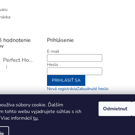
varu
návka
é hodnotenie
Prihlásenie
ov
E-mail
Perfect Home Tĺčik na mäso so sekáčikom, 56893
Heslo
|
Hodnotenie produktu je 5 z 5 hviezdičiek.
PRIHLÁSIŤ SA
Nová registrácia
Zabudnuté heslo
alebo
oužíva súbory cookie. Ďalším
Odmietnuť
m tohto webu vyjadrujete súhlas s ich
Prihlásiť sa cez Go
 Viac informácií
tu
.
ie