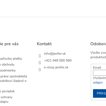
v
l
á
d
a
c
i
e
p
ie pre vás
Kontakt
Odobera
r
v
Vložte svo
k
info
@
jenifer.sk
produktoc
y
spôsoby platby
+421 949 000 569
v
e obchodu
ý
e-shop jenifer.sk
Email
podmienky
p
i
práve spotrebiteľa
Vložením
s
odníkovi žiadosť o
údajov
u
 poriadok
PRIH
 ochrany
dajov