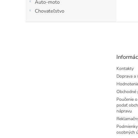
Auto-moto
Chovateľstvo
Z
á
p
ä
t
Informác
i
e
Kontakty
Doprava a 
Hodnoteni
Obchodné 
Poučenie o 
podať obch
nápravu
Reklamačný
Podmienky
osobných ú