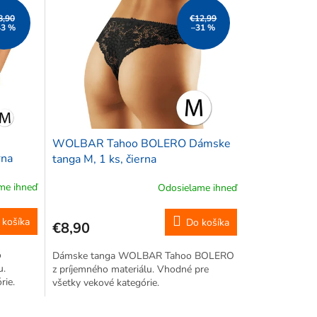
8,90
€12,99
43 %
–31 %
WOLBAR Tahoo BOLERO Dámske
rna
tanga M, 1 ks, čierna
me ihneď
Odosielame ihneď
 košíka
Do košíka
€8,90
o
Dámske tanga WOLBAR Tahoo BOLERO
u.
z príjemného materiálu. Vhodné pre
rie.
všetky vekové kategórie.