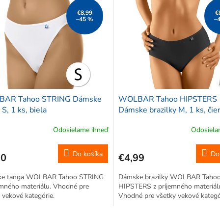
€8,99
€
–45 %
–
AR Tahoo STRING Dámske
WOLBAR Tahoo HIPSTERS
 S, 1 ks, biela
Dámske brazilky M, 1 ks, čie
Odosielame ihneď
Odosiela
Do košíka
Do
90
€4,99
e tanga WOLBAR Tahoo STRING
Dámske brazilky WOLBAR Taho
emného materiálu. Vhodné pre
HIPSTERS z príjemného materiál
 vekové kategórie.
Vhodné pre všetky vekové kategó
O