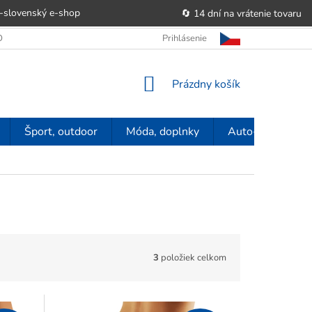
-slovenský e‑shop
🔄 14 dní na vrátenie tovaru
 OBCHODU
OBCHODNÉ PODMIENKY
Prihlásenie
POUČENIE O PRÁVE SP
NÁKUPNÝ
Prázdny košík
KOŠÍK
Šport, outdoor
Móda, doplnky
Auto-moto
3
položiek celkom