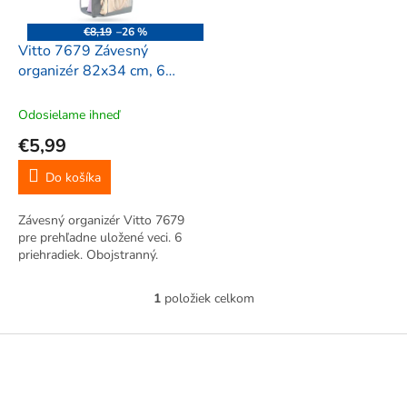
r
d
o
u
€8,19
–26 %
d
k
Vitto 7679 Závesný
u
t
organizér 82x34 cm, 6
k
o
priehradiek, šedá
t
v
Odosielame ihneď
o
€5,99
v
Do košíka
Závesný organizér Vitto 7679
pre prehľadne uložené veci. 6
priehradiek. Obojstranný.
1
položiek celkom
O
v
l
Z
á
á
d
p
a
ä