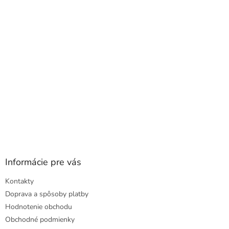
c
t
i
i
e
e
p
r
v
k
y
v
ý
p
i
s
u
Informácie pre vás
Kontakty
Doprava a spôsoby platby
Hodnotenie obchodu
Obchodné podmienky