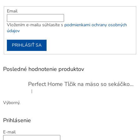
Email
Vložením e-mailu súhlasíte s
podmienkami ochrany osobných
údajov
PRIHLÁSIŤ SA
Posledné hodnotenie produktov
Perfect Home Tĺčik na mäso so sekáčikom, 56893
|
Hodnotenie produktu je 5 z 5 hviezdičiek.
Výborný.
Prihlásenie
E-mail