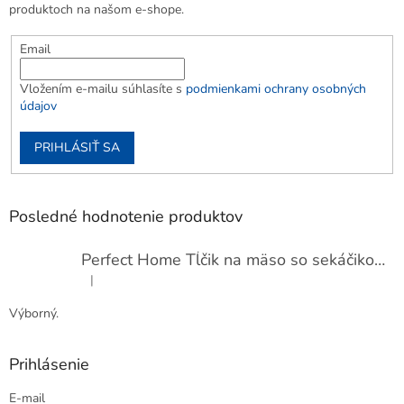
produktoch na našom e-shope.
Email
Vložením e-mailu súhlasíte s
podmienkami ochrany osobných
údajov
PRIHLÁSIŤ SA
Posledné hodnotenie produktov
Perfect Home Tĺčik na mäso so sekáčikom, 56893
|
Hodnotenie produktu je 5 z 5 hviezdičiek.
Výborný.
Prihlásenie
E-mail