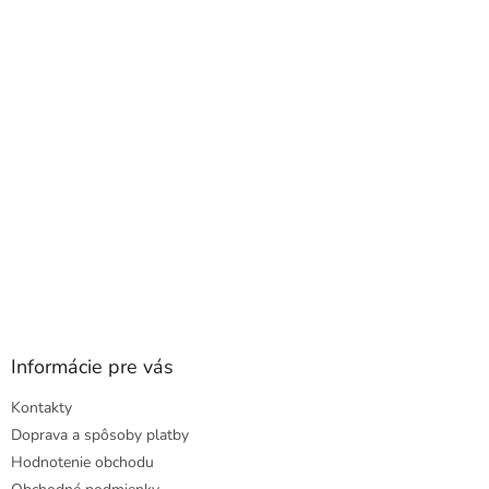
a
ä
c
t
i
i
e
e
p
r
v
k
y
v
ý
p
i
s
u
Informácie pre vás
Kontakty
Doprava a spôsoby platby
Hodnotenie obchodu