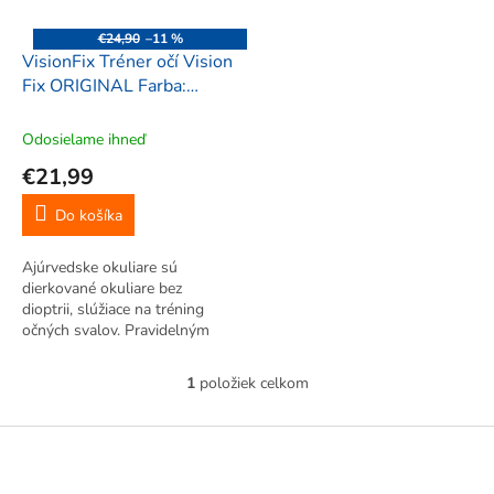
r
d
o
u
€24,90
–11 %
d
k
VisionFix Tréner očí Vision
u
t
Fix ORIGINAL Farba:
k
o
čierna
t
v
Odosielame ihneď
o
€21,99
v
Do košíka
Ajúrvedske okuliare sú
dierkované okuliare bez
dioptrii, slúžiace na tréning
očných svalov. Pravidelným
dlhodobým nosením pri
bežných denných činnostiach
1
položiek celkom
O
zabezpečíte zlepšenie zraku.
v
l
Z
á
á
d
p