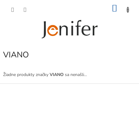
Prejsť
NÁKU
na
obsah
KOŠÍK
VIANO
Žiadne produkty značky
VIANO
sa nenašli...
Z
á
p
ä
t
i
e