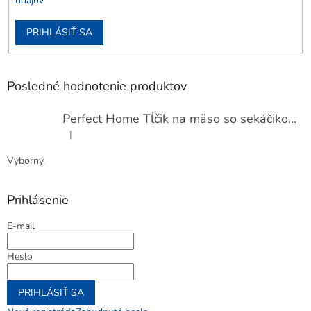
údajov
PRIHLÁSIŤ SA
Posledné hodnotenie produktov
Perfect Home Tĺčik na mäso so sekáčikom, 56893
|
Hodnotenie produktu je 5 z 5 hviezdičiek.
Výborný.
Prihlásenie
E-mail
Heslo
PRIHLÁSIŤ SA