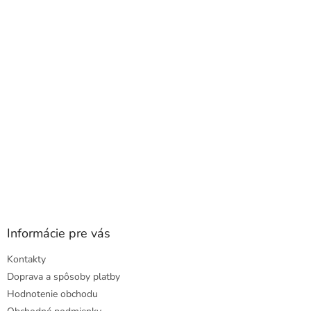
a
ä
c
t
i
i
e
e
p
r
v
k
y
v
ý
p
i
s
u
Informácie pre vás
Kontakty
Doprava a spôsoby platby
Hodnotenie obchodu