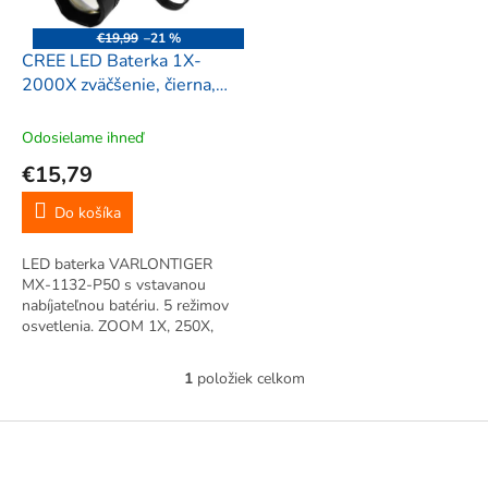
r
d
o
u
€19,99
–21 %
d
k
CREE LED Baterka 1X-
u
t
2000X zväčšenie, čierna,
k
o
VARLONTIGER MX-1132-
t
v
P50
Odosielame ihneď
o
€15,79
v
Do košíka
LED baterka VARLONTIGER
MX-1132-P50 s vstavanou
nabíjateľnou batériu. 5 režimov
osvetlenia. ZOOM 1X, 250X,
500X, 1000X, 2000X. Odolná.
Vodeodolná.
1
položiek celkom
O
v
l
Z
á
á
d
p