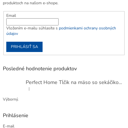
produktoch na našom e-shope.
Email
Vložením e-mailu súhlasíte s
podmienkami ochrany osobných
údajov
PRIHLÁSIŤ SA
Posledné hodnotenie produktov
Perfect Home Tĺčik na mäso so sekáčikom, 56893
|
Hodnotenie produktu je 5 z 5 hviezdičiek.
Výborný.
Prihlásenie
E-mail