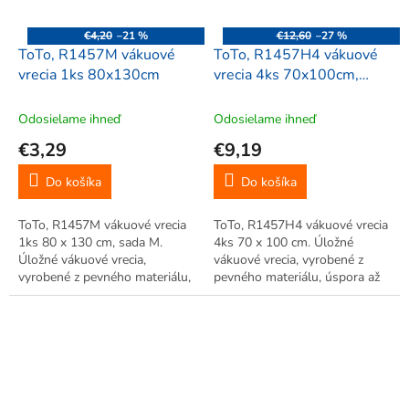
€4,20
–21 %
€12,60
–27 %
ToTo, R1457M vákuové
ToTo, R1457H4 vákuové
vrecia 1ks 80x130cm
vrecia 4ks 70x100cm,
sada H-4
Odosielame ihneď
Odosielame ihneď
€3,29
€9,19
Do košíka
Do košíka
ToTo, R1457M vákuové vrecia
ToTo, R1457H4 vákuové vrecia
1ks 80 x 130 cm, sada M.
4ks 70 x 100 cm. Úložné
Úložné vákuové vrecia,
vákuové vrecia, vyrobené z
vyrobené z pevného materiálu,
pevného materiálu, úspora až
úspora až 75% miesta. Veľká
75% miesta. Veľká úspora
úspora miesta, vhodné pre
miesta, vhodné pre
uskladnenie sezónneho
uskladnenie sezónneho
oblečenia. Jednoduché použitie.
oblečenia. Jednoduché použitie.
Opakované...
Opakované využitie....