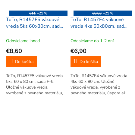
€11
–21 %
€8,83
–21 %
ToTo, R1457F5 vákuové
ToTo, R1457F4 vákuové
vrecia 5ks 60x80cm, sada
vrecia 4ks 60x80cm, sada
F-5
F-4
Odosielame ihneď
Odosielame do 1-2 dní
€8,60
€6,90
Do košíka
Do košíka
ToTo, R1457F5 vákuové vrecia
ToTo, R1457F4 vákuové vrecia
5ks 60 x 80 cm, sada F-5.
4ks 60 x 80 cm. Úložné
Úložné vákuové vrecia,
vákuové vrecia, vyrobené z
vyrobené z pevného materiálu,
pevného materiálu, úspora až
úspora až 75% miesta. Veľká
75% miesta. Veľká úspora
úspora miesta, vhodné pre
miesta, vhodné pre
uskladnenie sezónneho
uskladnenie sezónneho
oblečenia. Jednoduché použitie.
oblečenia. Jednoduché použitie.
Opakované...
Opakované využitie....