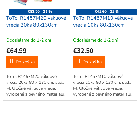
€83,20
–21 %
€41,60
–21 %
ToTo, R1457M20 vákuové
ToTo, R1457M10 vákuové
vrecia 20ks 80x130cm
vrecia 10ks 80x130cm
Odosielame do 1-2 dní
Odosielame do 1-2 dní
€64,99
€32,50
Do košíka
Do košíka
ToTo, R1457M20 vákuové
ToTo, R1457M10 vákuové
vrecia 20ks 80 x 130 cm, sada
vrecia 10ks 80 x 130 cm, sada
M. Úložné vákuové vrecia,
M. Úložné vákuové vrecia,
vyrobené z pevného materiálu,
vyrobené z pevného materiálu,
úspora až 75% miesta. Veľká
úspora až 75% miesta. Veľká
úspora miesta, vhodné pre
úspora miesta, vhodné pre
uskladnenie sezónneho
uskladnenie sezónneho
oblečenia. Jednoduché použitie.
oblečenia. Jednoduché použitie.
Opakované...
Opakované...