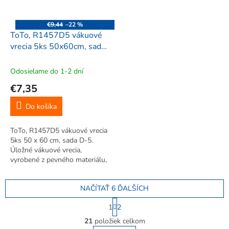
€9,44
–22 %
ToTo, R1457D5 vákuové
vrecia 5ks 50x60cm, sada
D-5
Odosielame do 1-2 dní
€7,35
Do košíka
ToTo, R1457D5 vákuové vrecia
5ks 50 x 60 cm, sada D-5.
Úložné vákuové vrecia,
vyrobené z pevného materiálu,
úspora až 75% miesta. Veľká
úspora miesta, vhodné pre
NAČÍTAŤ 6 ĎALŠÍCH
uskladnenie sezónneho
oblečenia. Jednoduché použitie.
S
1
2
Opakované...
t
O
r
21
položiek celkom
v
á