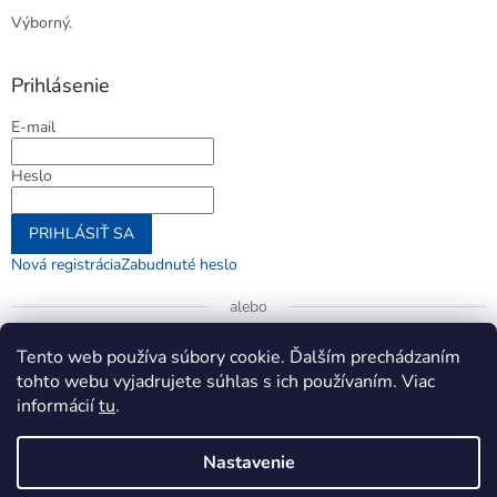
Výborný.
Prihlásenie
E-mail
Heslo
PRIHLÁSIŤ SA
Nová registrácia
Zabudnuté heslo
alebo
Prihlásiť sa cez Google
Tento web používa súbory cookie. Ďalším prechádzaním
tohto webu vyjadrujete súhlas s ich používaním. Viac
informácií
tu
.
Vytvoril Shoptet
Nastavenie