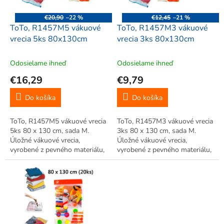
r
d
o
u
€20,90
–22 %
€12,45
–21 %
d
k
ToTo, R1457M5 vákuové
ToTo, R1457M3 vákuové
u
t
vrecia 5ks 80x130cm
vrecia 3ks 80x130cm
k
o
t
v
Odosielame ihneď
Odosielame ihneď
o
€16,29
€9,79
v
Do košíka
Do košíka
ToTo, R1457M5 vákuové vrecia
ToTo, R1457M3 vákuové vrecia
5ks 80 x 130 cm, sada M.
3ks 80 x 130 cm, sada M.
Úložné vákuové vrecia,
Úložné vákuové vrecia,
vyrobené z pevného materiálu,
vyrobené z pevného materiálu,
úspora až 75% miesta. Veľká
úspora až 75% miesta. Veľká
úspora miesta, vhodné pre
úspora miesta, vhodné pre
uskladnenie sezónneho
uskladnenie sezónneho
oblečenia. Jednoduché použitie.
oblečenia. Jednoduché použitie.
Opakované...
Opakované...