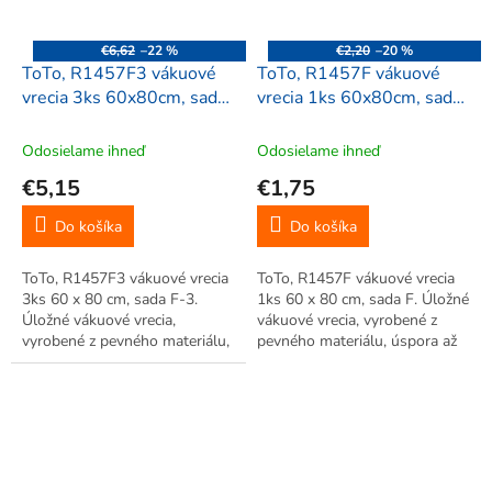
€6,62
–22 %
€2,20
–20 %
ToTo, R1457F3 vákuové
ToTo, R1457F vákuové
vrecia 3ks 60x80cm, sada
vrecia 1ks 60x80cm, sada
F-3
F
Odosielame ihneď
Odosielame ihneď
€5,15
€1,75
Do košíka
Do košíka
ToTo, R1457F3 vákuové vrecia
ToTo, R1457F vákuové vrecia
3ks 60 x 80 cm, sada F-3.
1ks 60 x 80 cm, sada F. Úložné
Úložné vákuové vrecia,
vákuové vrecia, vyrobené z
vyrobené z pevného materiálu,
pevného materiálu, úspora až
úspora až 75% miesta. Veľká
75% miesta. Veľká úspora
úspora miesta, vhodné pre
miesta, vhodné pre
uskladnenie sezónneho
uskladnenie sezónneho
oblečenia. Jednoduché použitie.
oblečenia. Jednoduché použitie.
Opakované...
Opakované...