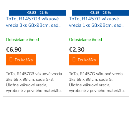
€8,83
–21 %
€3,15
–26 %
ToTo, R1457G3 vákuové
ToTo, R1457G vákuové
vrecia 3ks 68x98cm, sada
vrecia 1ks 68x98cm, sada
G-3
G
Odosielame ihneď
Odosielame ihneď
€6,90
€2,30
Do košíka
Do košíka
ToTo, R1457G3 vákuové vrecia
ToTo, R1457G vákuové vrecia
3ks 68 x 98 cm, sada G-3.
1ks 68 x 98 cm, sada G.
Úložné vákuové vrecia,
Úložné vákuové vrecia,
vyrobené z pevného materiálu,
vyrobené z pevného materiálu,
úspora až 75% miesta. Veľká
úspora až 75% miesta. Veľká
úspora miesta, vhodné pre
úspora miesta, vhodné pre
uskladnenie sezónneho
uskladnenie sezónneho
oblečenia. Jednoduché použitie.
oblečenia. Jednoduché použitie.
Opakované...
Opakované...