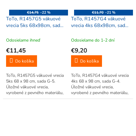
€14,75
–22 %
€11,70
–21 %
ToTo, R1457G5 vákuové
ToTo, R1457G4 vákuové
vrecia 5ks 68x98cm, sada
vrecia 4ks 68x98cm, sada
G-5
G-4
Odosielame ihneď
Odosielame do 1-2 dní
€11,45
€9,20
Do košíka
Do košíka
ToTo, R1457G5 vákuové vrecia
ToTo, R1457G4 vákuové vrecia
5ks 68 x 98 cm, sada G-5.
4ks 68 x 98 cm, sada G-4.
Úložné vákuové vrecia,
Úložné vákuové vrecia,
vyrobené z pevného materiálu,
vyrobené z pevného materiálu,
úspora až 75% miesta. Veľká
úspora až 75% miesta. Veľká
úspora miesta, vhodné pre
úspora miesta, vhodné pre
uskladnenie sezónneho
uskladnenie sezónneho
oblečenia. Jednoduché použitie.
oblečenia. Jednoduché použitie.
Opakované...
Opakované...