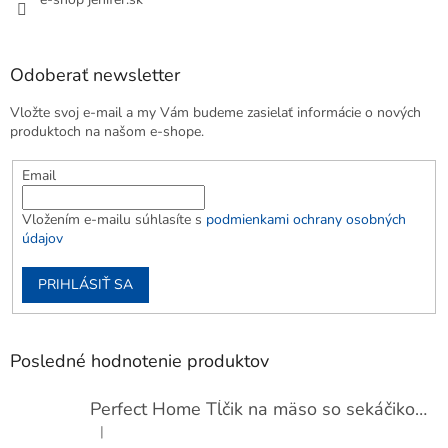
Odoberať newsletter
Vložte svoj e-mail a my Vám budeme zasielať informácie o nových
produktoch na našom e-shope.
Email
Vložením e-mailu súhlasíte s
podmienkami ochrany osobných
údajov
PRIHLÁSIŤ SA
Posledné hodnotenie produktov
Perfect Home Tĺčik na mäso so sekáčikom, 56893
|
Hodnotenie produktu je 5 z 5 hviezdičiek.