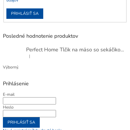
údajov
PRIHLÁSIŤ SA
Posledné hodnotenie produktov
Perfect Home Tĺčik na mäso so sekáčikom, 56893
|
Hodnotenie produktu je 5 z 5 hviezdičiek.
Výborný.
Prihlásenie
E-mail
Heslo
PRIHLÁSIŤ SA