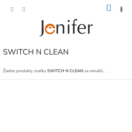
Prejsť
NÁKU
na
obsah
KOŠÍK
SWITCH N CLEAN
Žiadne produkty značky
SWITCH N CLEAN
sa nenašli...
Z
á
p
ä
t
i
e