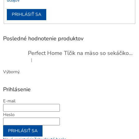
údajov
PRIHLÁSIŤ SA
Posledné hodnotenie produktov
Perfect Home Tĺčik na mäso so sekáčikom, 56893
|
Hodnotenie produktu je 5 z 5 hviezdičiek.
Výborný.
Prihlásenie
E-mail
Heslo
PRIHLÁSIŤ SA