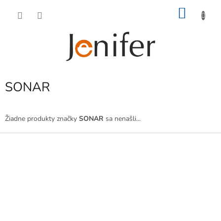
Prejsť
NÁKU
na
obsah
KOŠÍK
SONAR
Žiadne produkty značky
SONAR
sa nenašli...
Z
á
p
ä
t
i
e