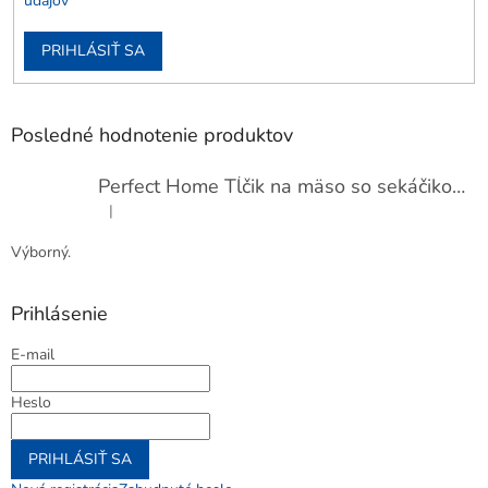
údajov
PRIHLÁSIŤ SA
Posledné hodnotenie produktov
Perfect Home Tĺčik na mäso so sekáčikom, 56893
|
Hodnotenie produktu je 5 z 5 hviezdičiek.
Výborný.
Prihlásenie
E-mail
Heslo
PRIHLÁSIŤ SA