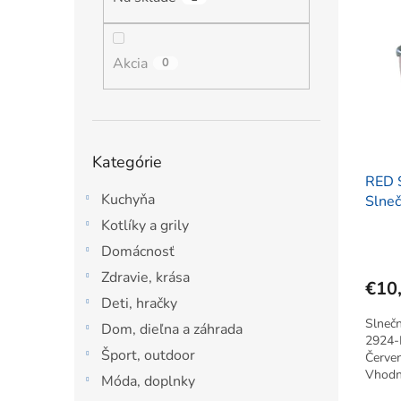
ý
i
l
p
e
i
p
s
Akcia
r
0
p
o
r
d
o
u
d
k
Preskočiť
Kategórie
u
t
kategórie
k
RED 
o
Kuchyňa
t
Slneč
v
o
Kotlíky a grily
v
Domácnosť
Zdravie, krása
€10
Deti, hračky
Slneč
Dom, dieľna a záhrada
2924-
Šport, outdoor
Červen
Vhodné
Móda, doplnky
rôznyc