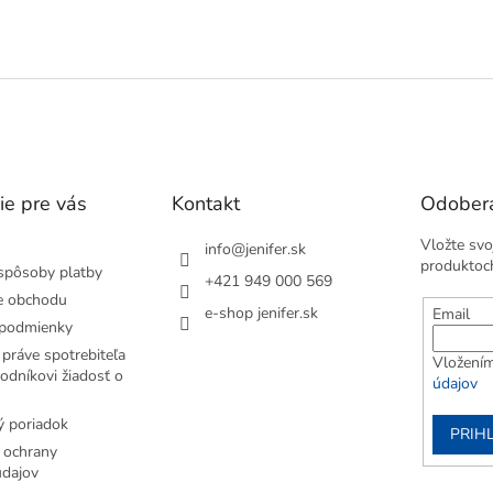
ke, lyžovaní, behu,...
O
v
l
á
d
a
c
i
e
ie pre vás
Kontakt
Odobera
p
r
Vložte svo
v
info
@
jenifer.sk
produktoc
k
spôsoby platby
+421 949 000 569
y
e obchodu
v
e-shop jenifer.sk
Email
podmienky
ý
p
práve spotrebiteľa
Vložením
i
odníkovi žiadosť o
údajov
s
u
 poriadok
PRIH
 ochrany
dajov