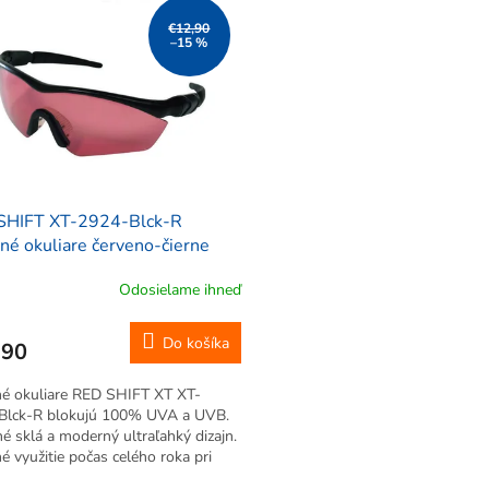
€12,90
–15 %
SHIFT XT-2924-Blck-R
né okuliare červeno-čierne
Odosielame ihneď
Do košíka
,90
né okuliare RED SHIFT XT XT-
Blck-R blokujú 100% UVA a UVB.
é sklá a moderný ultraľahký dizajn.
 využitie počas celého roka pri
h aktivitách. Dobrý pomocník pri