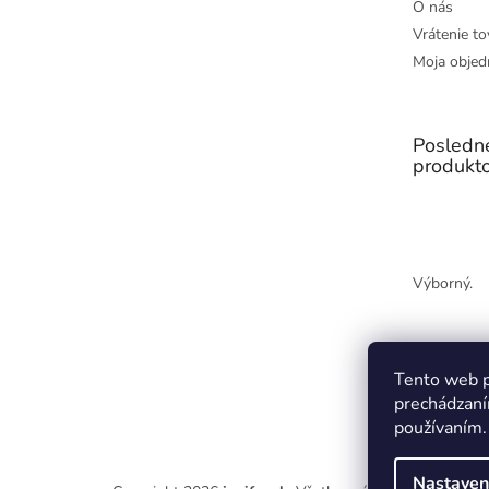
O nás
Vrátenie to
Moja objed
Posledn
produkt
Výborný.
Tento web p
prechádzaní
používaním.
Nastaven