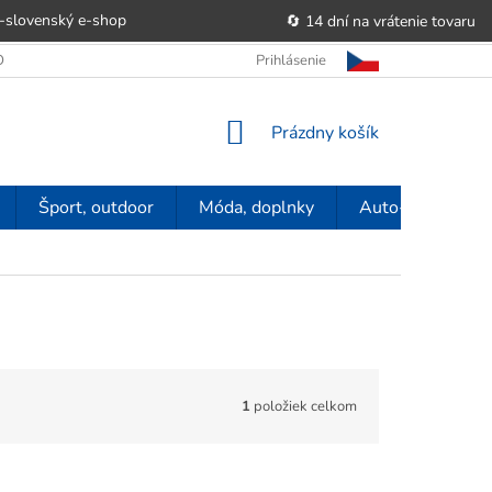
-slovenský e‑shop
🔄 14 dní na vrátenie tovaru
 OBCHODU
OBCHODNÉ PODMIENKY
Prihlásenie
POUČENIE O PRÁVE SP
NÁKUPNÝ
Prázdny košík
KOŠÍK
Šport, outdoor
Móda, doplnky
Auto-moto
1
položiek celkom