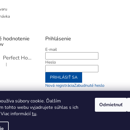
varu
návka
é hodnotenie
Prihlásenie
ov
E-mail
Perfect Home Tĺčik na mäso so sekáčikom, 56893
Heslo
|
Hodnotenie produktu je 5 z 5 hviezdičiek.
PRIHLÁSIŤ SA
Nová registrácia
Zabudnuté heslo
alebo
oužíva súbory cookie. Ďalším
Odmietnuť
m tohto webu vyjadrujete súhlas s ich
Prihlásiť sa cez Go
 Viac informácií
tu
.
ie