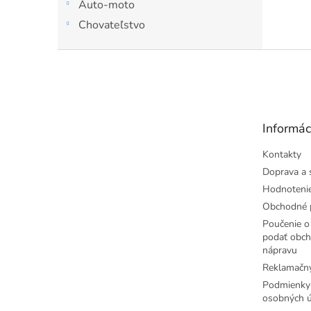
Auto-moto
turisti
Chovateľstvo
Z
á
p
ä
t
Informác
i
e
Kontakty
Doprava a 
Hodnoteni
Obchodné 
Poučenie o 
podať obch
nápravu
Reklamačný
Podmienky
osobných ú