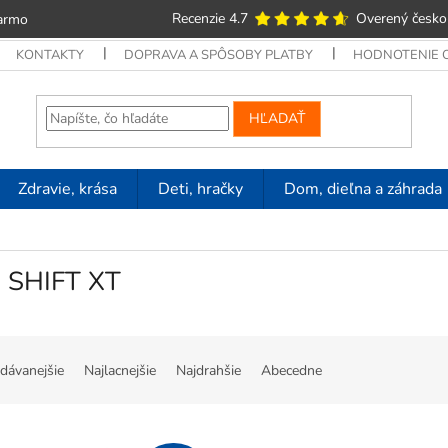
Recenzie 4.7
Overený česko
armo
KONTAKTY
DOPRAVA A SPÔSOBY PLATBY
HODNOTENIE
HĽADAŤ
Zdravie, krása
Deti, hračky
Dom, dieľna a záhrada
 SHIFT XT
dávanejšie
Najlacnejšie
Najdrahšie
Abecedne