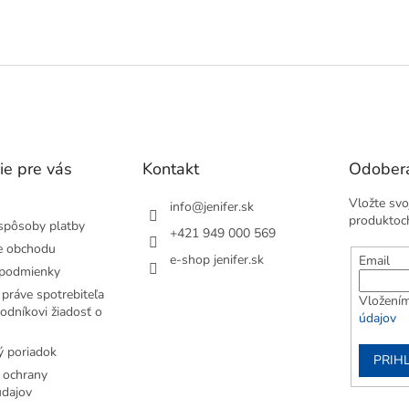
čistia.
O
v
l
á
d
a
c
i
e
ie pre vás
Kontakt
Odobera
p
r
Vložte svo
v
info
@
jenifer.sk
produktoc
k
spôsoby platby
+421 949 000 569
y
e obchodu
v
e-shop jenifer.sk
Email
podmienky
ý
p
práve spotrebiteľa
Vložením
i
odníkovi žiadosť o
údajov
s
u
 poriadok
PRIH
 ochrany
dajov