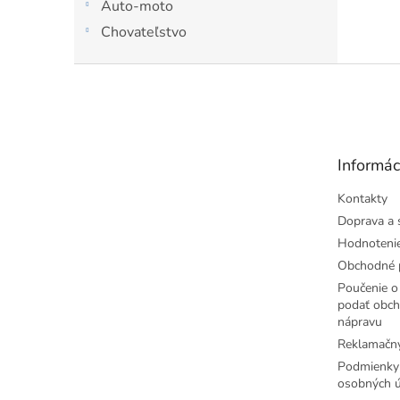
Auto-moto
čistia.
Chovateľstvo
Z
á
p
ä
t
Informác
i
e
Kontakty
Doprava a 
Hodnoteni
Obchodné 
Poučenie o 
podať obch
nápravu
Reklamačný
Podmienky
osobných ú