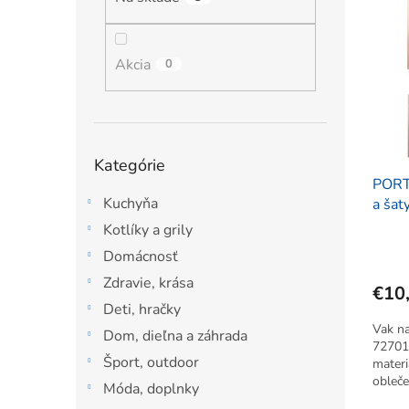
ý
i
l
p
e
i
p
s
Akcia
r
0
p
o
r
d
o
u
d
k
Preskočiť
Kategórie
u
t
kategórie
PORT
k
o
Kuchyňa
a šat
t
v
o
Kotlíky a grily
v
Domácnosť
Zdravie, krása
€10
Deti, hračky
Vak n
Dom, dieľna a záhrada
72701
Šport, outdoor
materi
obleče
Móda, doplnky
pliesň