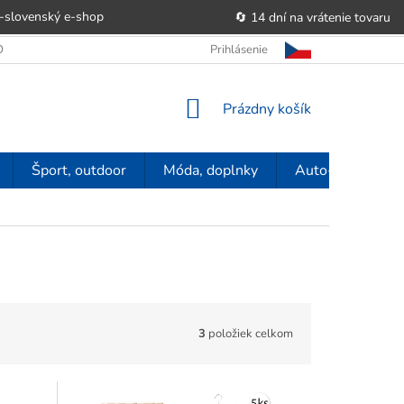
-slovenský e‑shop
🔄 14 dní na vrátenie tovaru
 OBCHODU
OBCHODNÉ PODMIENKY
Prihlásenie
POUČENIE O PRÁVE SP
NÁKUPNÝ
Prázdny košík
KOŠÍK
Šport, outdoor
Móda, doplnky
Auto-moto
3
položiek celkom