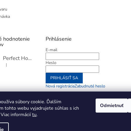
varu
návka
é hodnotenie
Prihlásenie
ov
E-mail
Perfect Home Tĺčik na mäso so sekáčikom, 56893
Heslo
|
Hodnotenie produktu je 5 z 5 hviezdičiek.
PRIHLÁSIŤ SA
Nová registrácia
Zabudnuté heslo
alebo
oužíva súbory cookie. Ďalším
Odmietnuť
m tohto webu vyjadrujete súhlas s ich
Prihlásiť sa cez Go
 Viac informácií
tu
.
ie