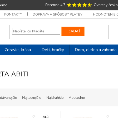
Recenzie 4.7
Overený česko
armo
KONTAKTY
DOPRAVA A SPÔSOBY PLATBY
HODNOTENIE
HĽADAŤ
Zdravie, krása
Deti, hračky
Dom, dieľna a záhrada
TA ABITI
dávanejšie
Najlacnejšie
Najdrahšie
Abecedne