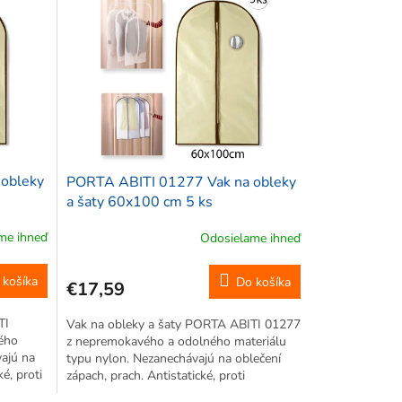
obleky
PORTA ABITI 01277 Vak na obleky
a šaty 60x100 cm 5 ks
me ihneď
Odosielame ihneď
 košíka
Do košíka
€17,59
TI
Vak na obleky a šaty PORTA ABITI 01277
ého
z nepremokavého a odolného materiálu
vajú na
typu nylon. Nezanechávajú na oblečení
é, proti
zápach, prach. Antistatické, proti
hko sa
pliesňam, priedušné, trvácne. Ľahko sa