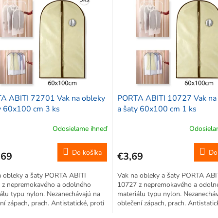
A ABITI 72701 Vak na obleky
PORTA ABITI 10727 Vak na 
y 60x100 cm 3 ks
a šaty 60x100 cm 1 ks
Odosielame ihneď
Odosiela
Do košíka
Do
,69
€3,69
a obleky a šaty PORTA ABITI
Vak na obleky a šaty PORTA ABI
 z nepremokavého a odolného
10727 z nepremokavého a odoln
álu typu nylon. Nezanechávajú na
materiálu typu nylon. Nezanechá
ní zápach, prach. Antistatické, proti
oblečení zápach, prach. Antistatick
am, priedušné, trvácne. Ľahko sa
pliesňam, priedušné, trvácne. Ľa