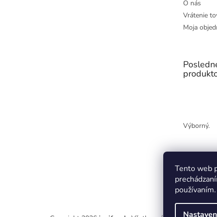
O nás
Vrátenie to
Moja objed
Posledn
produkt
Výborný.
Tento web p
prechádzaní
používaním.
Nastaven