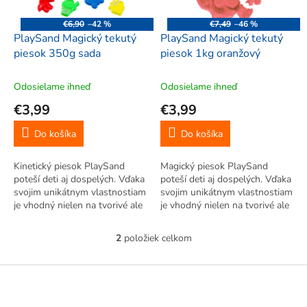
r
d
o
u
€6,90
–42 %
€7,49
–46 %
d
k
PlaySand Magický tekutý
PlaySand Magický tekutý
u
t
piesok 350g sada
piesok 1kg oranžový
k
o
t
v
Odosielame ihneď
Odosielame ihneď
o
€3,99
€3,99
v
Do košíka
Do košíka
Kinetický piesok PlaySand
Magický piesok PlaySand
poteší deti aj dospelých. Vďaka
poteší deti aj dospelých. Vďaka
svojim unikátnym vlastnostiam
svojim unikátnym vlastnostiam
je vhodný nielen na tvorivé ale
je vhodný nielen na tvorivé ale
aj terapeutické aktivity.
aj terapeutické aktivity.
Možnosti tvorenia a hrania sú s
Možnosti tvorenia a hrania sú s
2
položiek celkom
O
tekutým pieskom takmer
tekutým pieskom takmer
v
nekonečné. Kinetický...
nekonečné. Kinetický piesok...
l
Z
á
á
d
p