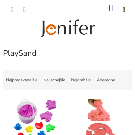
Prejsť
NÁKU
na
obsah
KOŠÍK
PlaySand
R
a
Najpredávanejšie
Najlacnejšie
Najdrahšie
Abecedne
d
e
V
n
ý
i
p
e
i
p
s
r
p
o