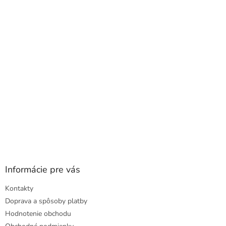
a
ä
c
t
i
i
e
e
p
r
v
k
y
v
ý
p
i
s
u
Informácie pre vás
Kontakty
Doprava a spôsoby platby
Hodnotenie obchodu