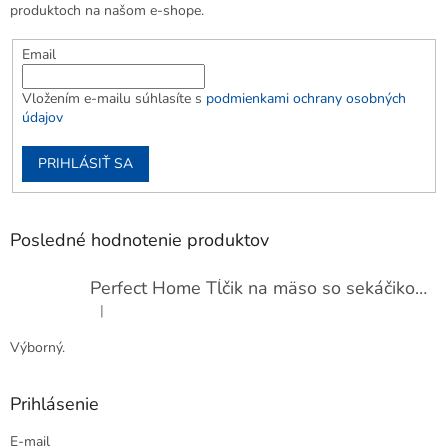
produktoch na našom e-shope.
Email
Vložením e-mailu súhlasíte s
podmienkami ochrany osobných
údajov
PRIHLÁSIŤ SA
Posledné hodnotenie produktov
Perfect Home Tĺčik na mäso so sekáčikom, 56893
|
Hodnotenie produktu je 5 z 5 hviezdičiek.
Výborný.
Prihlásenie
E-mail