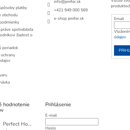
Vložte svo
info
@
jenifer.sk
produktoc
spôsoby platby
+421 949 000 569
e obchodu
e-shop jenifer.sk
Email
podmienky
práve spotrebiteľa
Vložením
odníkovi žiadosť o
údajov
 poriadok
PRIH
 ochrany
dajov
varu
návka
é hodnotenie
Prihlásenie
ov
E-mail
Perfect Home Tĺčik na mäso so sekáčikom, 56893
Heslo