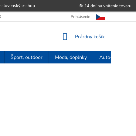
-slovenský e‑shop
🔄 14 dní na vrátenie tovaru
 OBCHODU
OBCHODNÉ PODMIENKY
Prihlásenie
POUČENIE O PRÁVE SP
NÁKUPNÝ
Prázdny košík
KOŠÍK
Šport, outdoor
Móda, doplnky
Auto-moto