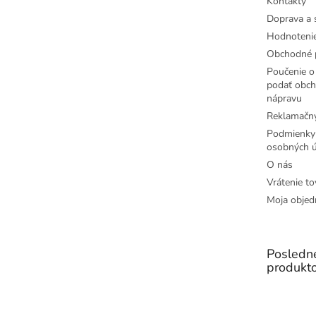
Kontakty
Doprava a 
Hodnoteni
Obchodné 
Poučenie o 
podať obch
nápravu
Reklamačný
Podmienky
osobných ú
O nás
Vrátenie to
Moja objed
Posledn
produkt