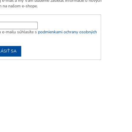
j e-mail a my Vám budeme zasielať informácie o nových
h na našom e-shope.
 e-mailu súhlasíte s
podmienkami ochrany osobných
LÁSIŤ SA