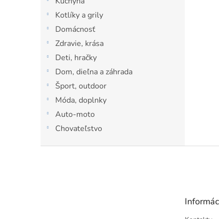
Kuchyňa
l
Kotlíky a grily
Domácnosť
Zdravie, krása
Deti, hračky
Dom, dieľna a záhrada
Šport, outdoor
Móda, doplnky
Auto-moto
Chovateľstvo
Z
á
p
ä
t
Informác
i
e