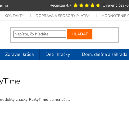
Recenzie 4.7
Overený česko
armo
KONTAKTY
DOPRAVA A SPÔSOBY PLATBY
HODNOTENIE
HĽADAŤ
Zdravie, krása
Deti, hračky
Dom, dieľna a záhrada
tyTime
produkty značky
PartyTime
sa nenašli...