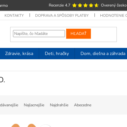
Recenzie 4.7
Overený česko
armo
KONTAKTY
DOPRAVA A SPÔSOBY PLATBY
HODNOTENIE
HĽADAŤ
Zdravie, krása
Deti, hračky
Dom, dieľna a záhrada
O.
dávanejšie
Najlacnejšie
Najdrahšie
Abecedne