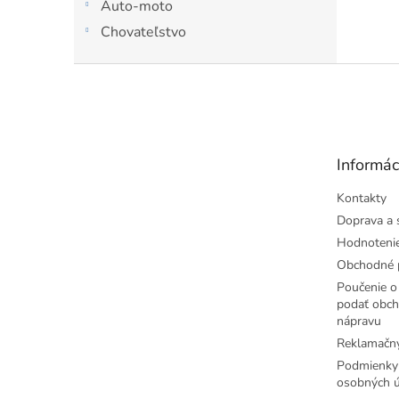
Auto-moto
chodid
Chovateľstvo
Z
á
p
ä
t
Informác
i
e
Kontakty
Doprava a 
Hodnoteni
Obchodné 
Poučenie o 
podať obch
nápravu
Reklamačný
Podmienky
osobných ú