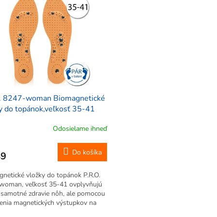
O. 8247-woman Biomagnetické
y do topánok,veľkosť 35-41
Odosielame ihneď
erné
tenie
ktu
Do košíka
49
netické vložky do topánok P.R.O.
woman, veľkosť 35-41 ovplyvňujú
 samotné zdravie nôh, ale pomocou
čiek.
enia magnetických výstupkov na
né body, ktorých je práve na