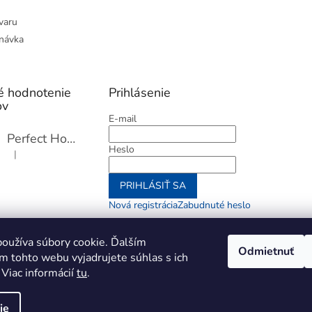
varu
návka
é hodnotenie
Prihlásenie
ov
E-mail
Perfect Home Tĺčik na mäso so sekáčikom, 56893
Heslo
|
Hodnotenie produktu je 5 z 5 hviezdičiek.
PRIHLÁSIŤ SA
Nová registrácia
Zabudnuté heslo
alebo
oužíva súbory cookie. Ďalším
Odmietnuť
m tohto webu vyjadrujete súhlas s ich
Prihlásiť sa cez Go
 Viac informácií
tu
.
ie