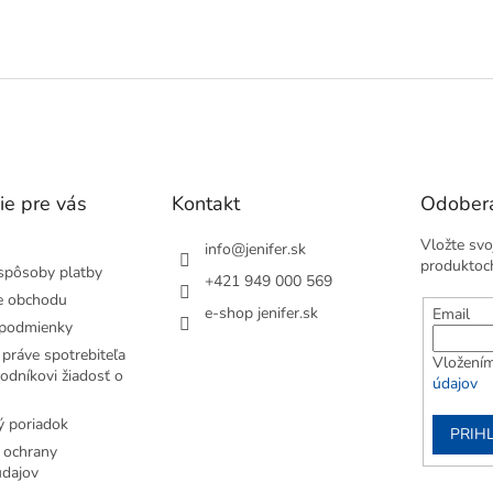
lách veľa, dokážu pozitívne...
O
v
l
á
d
a
c
i
e
ie pre vás
Kontakt
Odobera
p
r
Vložte svo
v
info
@
jenifer.sk
produktoc
k
spôsoby platby
+421 949 000 569
y
e obchodu
v
e-shop jenifer.sk
Email
podmienky
ý
p
práve spotrebiteľa
Vložením
i
odníkovi žiadosť o
údajov
s
u
 poriadok
PRIH
 ochrany
dajov