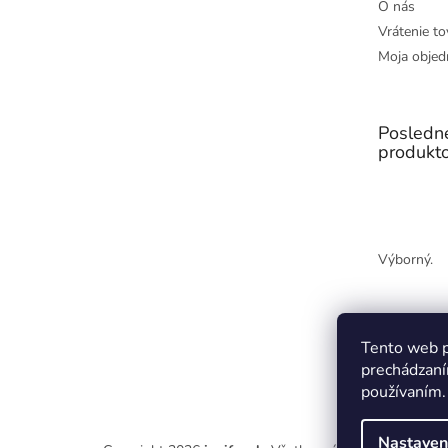
O nás
Vrátenie to
Moja objed
Posledn
produkt
Výborný.
Tento web p
prechádzaní
používaním.
Nastaven