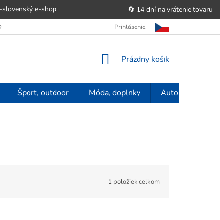
-slovenský e‑shop
🔄 14 dní na vrátenie tovaru
 OBCHODU
OBCHODNÉ PODMIENKY
Prihlásenie
POUČENIE O PRÁVE SP
NÁKUPNÝ
Prázdny košík
KOŠÍK
Šport, outdoor
Móda, doplnky
Auto-moto
1
položiek celkom