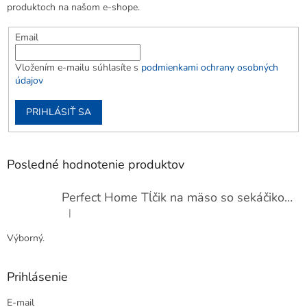
produktoch na našom e-shope.
Email
Vložením e-mailu súhlasíte s
podmienkami ochrany osobných
údajov
PRIHLÁSIŤ SA
Posledné hodnotenie produktov
Perfect Home Tĺčik na mäso so sekáčikom, 56893
|
Hodnotenie produktu je 5 z 5 hviezdičiek.
Výborný.
Prihlásenie
E-mail