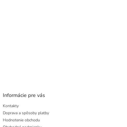
a
ä
c
t
i
i
e
e
p
r
v
k
y
v
ý
p
i
s
u
Informácie pre vás
Kontakty
Doprava a spôsoby platby
Hodnotenie obchodu