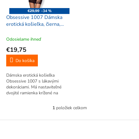
r
d
o
u
€29,99
–34 %
d
k
Obsessive 1007 Dámska
u
t
erotická košieľka, čierna,
k
o
XXL
t
v
Odosielame ihneď
o
€19,75
v
Do košíka
Dámska erotická košieľka
Obsessive 1007 s lákavými
dekoráciami. Má nastaviteľné
dvojité ramienka krížené na
chrbte. Čipkované košíčky.
Mašlička medzi košíčkami.
1
položiek celkom
O
Dodatočné ramienka na hrudi.
v
Hladká sieťovina.
l
Z
á
á
d
p