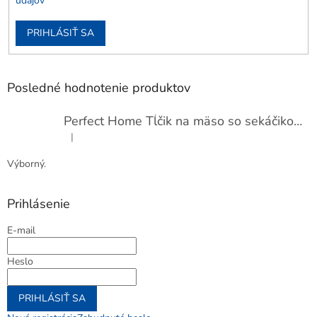
údajov
PRIHLÁSIŤ SA
Posledné hodnotenie produktov
Perfect Home Tĺčik na mäso so sekáčikom, 56893
|
Hodnotenie produktu je 5 z 5 hviezdičiek.
Výborný.
Prihlásenie
E-mail
Heslo
PRIHLÁSIŤ SA