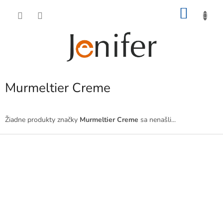
Prejsť
NÁKU
na
obsah
KOŠÍK
Murmeltier Creme
Žiadne produkty značky
Murmeltier Creme
sa nenašli...
Z
á
p
ä
t
i
e