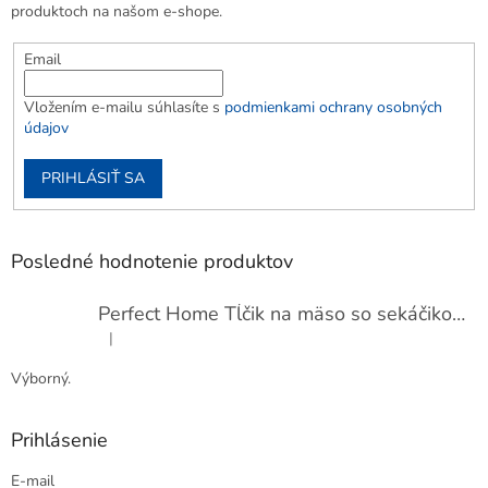
produktoch na našom e-shope.
Email
Vložením e-mailu súhlasíte s
podmienkami ochrany osobných
údajov
PRIHLÁSIŤ SA
Posledné hodnotenie produktov
Perfect Home Tĺčik na mäso so sekáčikom, 56893
|
Hodnotenie produktu je 5 z 5 hviezdičiek.
Výborný.
Prihlásenie
E-mail