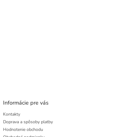
a
ä
c
t
i
i
e
e
p
r
v
k
y
v
ý
p
i
s
u
Informácie pre vás
Kontakty
Doprava a spôsoby platby
Hodnotenie obchodu