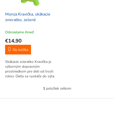
r
d
o
u
d
k
Monza Kravička, skákacie
u
t
zvieratko, zelené
k
o
t
v
Odosielame ihneď
o
€14,90
v
Do košíka
Skákacie zvieratko Kravička je
výborným dopravným
prostriedkom pre deti od troch
rokov. Dieťa sa vyskáče do sýta
doma, ale aj vonku.
Jednoducho chytí skákacieho
1
položiek celkom
O
koníka za uši a môže hopkať.
v
Skákacie zvieratko je vyrobené
l
Z
na...
á
á
d
p