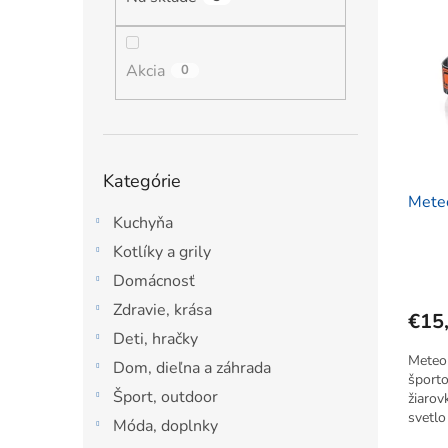
ý
i
l
p
e
i
p
s
Akcia
r
0
p
o
r
d
o
u
d
k
Preskočiť
Kategórie
u
t
kategórie
Meteo
k
o
Kuchyňa
t
v
o
Kotlíky a grily
v
Domácnosť
Zdravie, krása
€15
Deti, hračky
Meteor
Dom, dieľna a záhrada
športo
Šport, outdoor
žiarov
svetlo
Móda, doplnky
vodeod