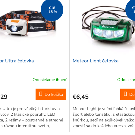
€18
€
–15 %
–
r Ultra čelovka
Meteor Light čelovka
Odosielame ihneď
Odosiela
Do košíka
Do
,29
€6,45
 Ultra je pre všetkých turistov a
Meteor Light je veľmi ľahká čelov
vcov. 2 klasické popruhy. LED
šport alebo turistiku, s elastickou
ka, 2 režimy – postranné a stredné
šnúrkou, sedí na akúkoľvek veľkos
 s rôznou intenzitou svetla,
zmestí sa do každého vrecka, vďa
olná (nie vodotesná) konštrukcia.
svojim malým rozmerom.