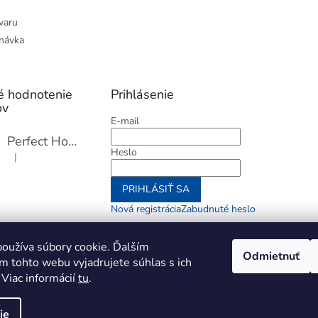
varu
návka
é hodnotenie
Prihlásenie
ov
E-mail
Perfect Home Tĺčik na mäso so sekáčikom, 56893
Heslo
|
Hodnotenie produktu je 5 z 5 hviezdičiek.
PRIHLÁSIŤ SA
Nová registrácia
Zabudnuté heslo
alebo
oužíva súbory cookie. Ďalším
Odmietnuť
m tohto webu vyjadrujete súhlas s ich
Prihlásiť sa cez Go
 Viac informácií
tu
.
ie