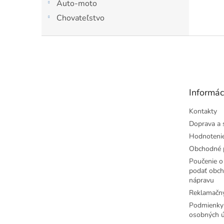
Auto-moto
Nastav
Chovateľstvo
Z
á
p
ä
t
Informác
i
e
Kontakty
Doprava a 
Hodnoteni
Obchodné 
Poučenie o 
podať obch
nápravu
Reklamačný
Podmienky
osobných ú