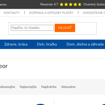
Recenzie 4.7
Overený česko
armo
KONTAKTY
DOPRAVA A SPÔSOBY PLATBY
HODNOTENIE
HĽADAŤ
Zdravie, krása
Deti, hračky
Dom, dieľna a záhrada
eor
dávanejšie
Najlacnejšie
Najdrahšie
Abecedne