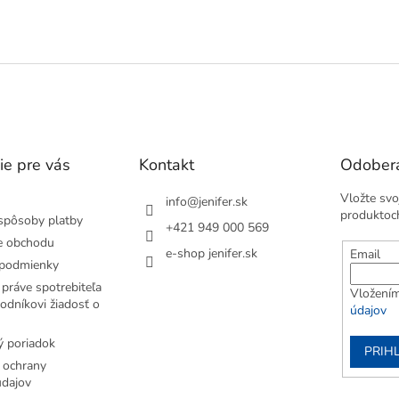
iteľný uhol.
O
v
l
á
d
a
c
i
e
ie pre vás
Kontakt
Odobera
p
r
Vložte svo
v
info
@
jenifer.sk
produktoc
k
spôsoby platby
+421 949 000 569
y
e obchodu
v
e-shop jenifer.sk
Email
podmienky
ý
p
práve spotrebiteľa
Vložením
i
odníkovi žiadosť o
údajov
s
u
 poriadok
PRIH
 ochrany
dajov