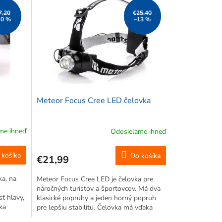
7,20
€25,40
10 %
–13 %
Meteor Focus Cree LED čelovka
me ihneď
Odosielame ihneď
 košíka
Do košíka
€21,99
ka, na
Meteor Focus Cree LED je čelovka pre
náročných turistov a športovcov. Má dva
ť hlavy,
klasické popruhy a jeden horný popruh
ka
pre lepšiu stabilitu. Čelovka má vďaka
regulátoru svietivosti dva hlavné režimy –