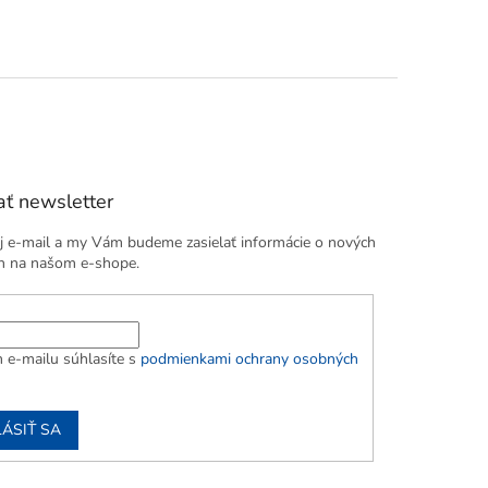
kužeľové svetlo a bodové...
ť newsletter
j e-mail a my Vám budeme zasielať informácie o nových
h na našom e-shope.
 e-mailu súhlasíte s
podmienkami ochrany osobných
LÁSIŤ SA