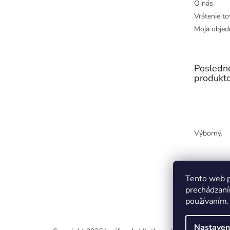
O nás
Vrátenie to
Moja objed
Posledn
produkt
Výborný.
Tento web p
prechádzaní
používaním.
Nastaven