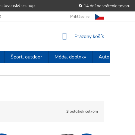
-slovenský e‑shop
🔄 14 dní na vrátenie tovaru
 OBCHODU
OBCHODNÉ PODMIENKY
Prihlásenie
POUČENIE O PRÁVE SP
NÁKUPNÝ
Prázdny košík
KOŠÍK
Šport, outdoor
Móda, doplnky
Auto-moto
3
položiek celkom