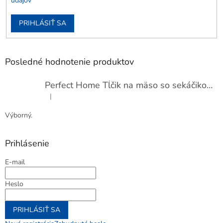
údajov
PRIHLÁSIŤ SA
Posledné hodnotenie produktov
Perfect Home Tĺčik na mäso so sekáčikom, 56893
|
Hodnotenie produktu je 5 z 5 hviezdičiek.
Výborný.
Prihlásenie
E-mail
Heslo
PRIHLÁSIŤ SA