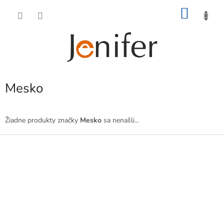
Prejsť
NÁKU
na
obsah
KOŠÍK
Mesko
Žiadne produkty značky
Mesko
sa nenašli...
Z
á
p
ä
t
i
e