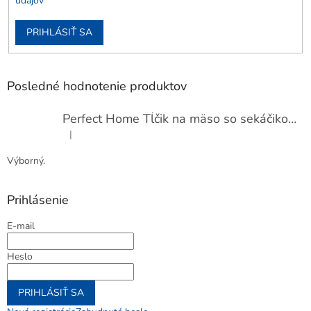
údajov
PRIHLÁSIŤ SA
Posledné hodnotenie produktov
Perfect Home Tĺčik na mäso so sekáčikom, 56893
|
Hodnotenie produktu je 5 z 5 hviezdičiek.
Výborný.
Prihlásenie
E-mail
Heslo
PRIHLÁSIŤ SA