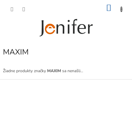
Prejsť
NÁKU
na
obsah
KOŠÍK
MAXIM
Žiadne produkty značky
MAXIM
sa nenašli...
Z
á
p
ä
t
i
e