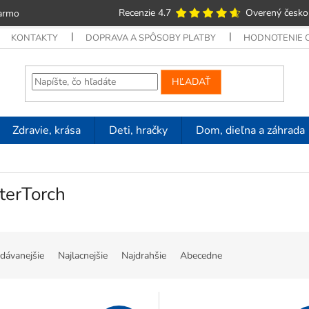
Recenzie 4.7
Overený česko
armo
KONTAKTY
DOPRAVA A SPÔSOBY PLATBY
HODNOTENIE
HĽADAŤ
Zdravie, krása
Deti, hračky
Dom, dieľna a záhrada
terTorch
dávanejšie
Najlacnejšie
Najdrahšie
Abecedne