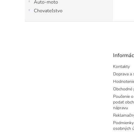
Auto-moto
opaľov
Chovateľstvo
Z
á
p
ä
t
Informác
i
e
Kontakty
Doprava a 
Hodnoteni
Obchodné 
Poučenie o 
podať obch
nápravu
Reklamačný
Podmienky
osobných ú