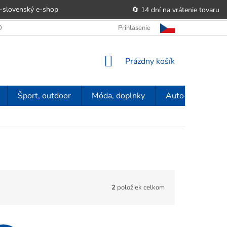
-slovenský e‑shop
🔄 14 dní na vrátenie tovaru
 OBCHODU
OBCHODNÉ PODMIENKY
Prihlásenie
POUČENIE O PRÁVE SP
NÁKUPNÝ
Prázdny košík
KOŠÍK
Šport, outdoor
Móda, doplnky
Auto-moto
2
položiek celkom