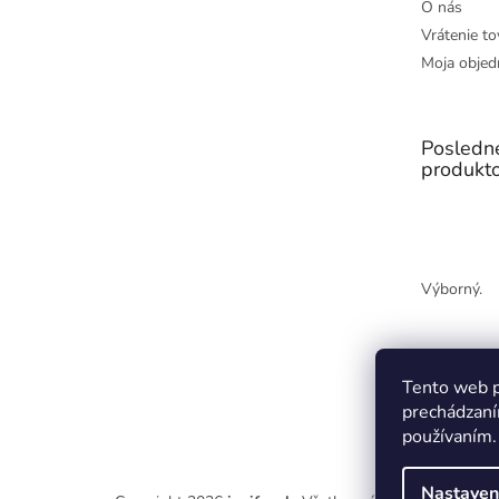
O nás
Vrátenie to
Moja objed
Posledn
produkt
Výborný.
Tento web p
prechádzaní
používaním.
Nastaven