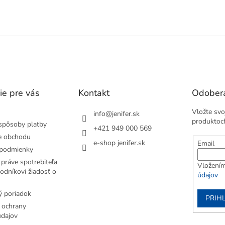
anie farby, povolenie skrutiek,...
skrutiek, podpálenie grilu,...
O
v
l
á
d
a
c
i
e
ie pre vás
Kontakt
Odobera
p
r
Vložte svo
v
info
@
jenifer.sk
produktoc
k
spôsoby platby
+421 949 000 569
y
e obchodu
v
e-shop jenifer.sk
Email
podmienky
ý
p
práve spotrebiteľa
Vložením
i
odníkovi žiadosť o
údajov
s
u
 poriadok
PRIH
 ochrany
dajov