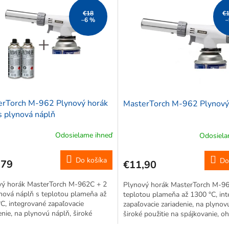
€18
€
–6 %
–
erTorch M-962 Plynový horák
MasterTorch M-962 Plynový
s plynová náplň
Odosielame ihneď
Odosiela
Do košíka
Do
,79
€11,90
vý horák MasterTorch M-962C + 2
Plynový horák MasterTorch M-9
nová náplň s teplotou plameňa až
teplotou plameňa až 1300 °C, in
C, integrované zapaľovacie
zapaľovacie zariadenie, na plynov
enie, na plynovú náplň, široké
široké použitie na spájkovanie, oh
ie na spájkovanie, ohrev, tavenie,
tavenie, opaľovanie farby, povole