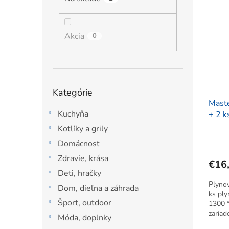
ý
i
l
p
e
i
p
s
Akcia
r
0
p
o
r
d
o
u
d
k
Preskočiť
Kategórie
u
t
kategórie
Mast
k
o
Kuchyňa
+ 2 k
t
v
o
Kotlíky a grily
v
Domácnosť
Zdravie, krása
€16
Deti, hračky
Plyno
Dom, dieľna a záhrada
ks ply
Šport, outdoor
1300 °
zariad
Móda, doplnky
použit