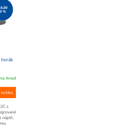
13,20
9 %
 horák
me ihneď
 košíka
62C s
tegrované
ú náplň,
rev,
nie