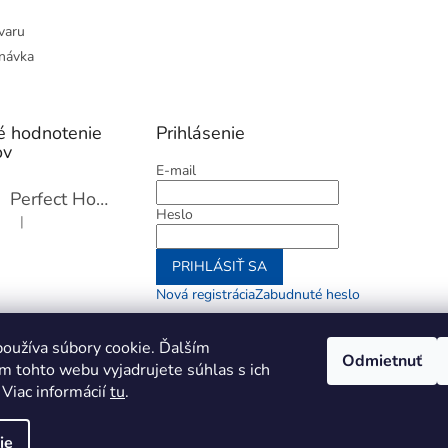
varu
návka
é hodnotenie
Prihlásenie
ov
E-mail
Perfect Home Tĺčik na mäso so sekáčikom, 56893
Heslo
|
Hodnotenie produktu je 5 z 5 hviezdičiek.
PRIHLÁSIŤ SA
Nová registrácia
Zabudnuté heslo
alebo
oužíva súbory cookie. Ďalším
Odmietnuť
m tohto webu vyjadrujete súhlas s ich
Prihlásiť sa cez Go
 Viac informácií
tu
.
ie