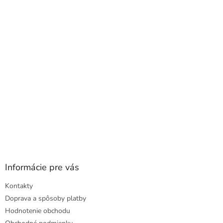
a
ä
c
t
i
i
e
e
p
r
v
k
y
v
ý
p
i
s
u
Informácie pre vás
Kontakty
Doprava a spôsoby platby
Hodnotenie obchodu