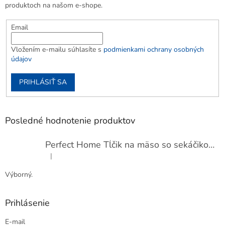
produktoch na našom e-shope.
Email
Vložením e-mailu súhlasíte s
podmienkami ochrany osobných
údajov
PRIHLÁSIŤ SA
Posledné hodnotenie produktov
Perfect Home Tĺčik na mäso so sekáčikom, 56893
|
Hodnotenie produktu je 5 z 5 hviezdičiek.
Výborný.
Prihlásenie
E-mail