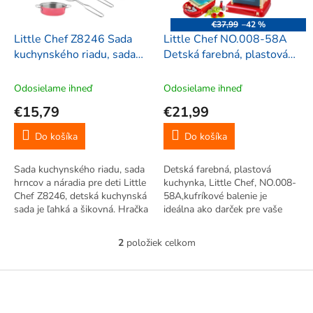
r
d
o
u
€37,99
–42 %
d
k
Little Chef Z8246 Sada
Little Chef NO.008-58A
u
t
kuchynského riadu, sada
Detská farebná, plastová
k
o
hrncov a náradia pre deti
kuchynka, kufríkové
t
v
11ks, farebná
balenie
Odosielame ihneď
Odosielame ihneď
o
€15,79
€21,99
v
Do košíka
Do košíka
Sada kuchynského riadu, sada
Detská farebná, plastová
hrncov a náradia pre deti Little
kuchynka, Little Chef, NO.008-
Chef Z8246, detská kuchynská
58A,kufríkové balenie je
sada je ľahká a šikovná. Hračka
ideálna ako darček pre vaše
ovplyvňuje aj intelektuálny
deti. O zábavu je postarané. Z
vývoj dieťaťa a zvýšenie jeho
detí sa stanú ihneď malí
2
položiek celkom
O
motorických schopností
kuchári. Kuchynka je zhotovená
v
(motorické zručnosti),...
veľmi identicky z reálnou...
l
Z
á
á
d
p