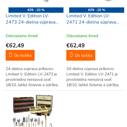
r
d
o
u
€79
–20 %
€79
–20 %
d
k
Limited V. Edition LV-
Limited V. Edition LV-
u
t
2473 24-dielna súprava
2471 24-dielna súprava
k
o
príborov
príborov
t
v
Odosielame ihneď
Odosielame ihneď
o
€62,49
€62,49
v
Do košíka
Do košíka
24-dielna súprava príborov
24-dielna súprava príborov
Limited V. Edition LV-2473 je
Limited V. Edition LV-2471 je
prvotriedna nerezová oceľ
prvotriedna nerezová oceľ
18/10, ľahké čistenie a údržba,
18/10, ľahké čistenie a údržba,
moderný dizajn, hodvábny lesk,
moderný dizajn, hodvábny lesk,
rodinná sada príborov.
rodinná sada príborov.