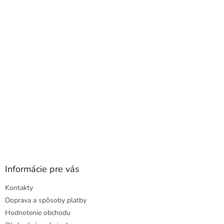
a
ä
c
t
i
i
e
e
p
r
v
k
y
v
ý
p
i
s
u
Informácie pre vás
Kontakty
Doprava a spôsoby platby
Hodnotenie obchodu