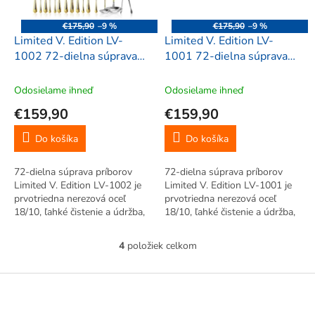
€175,90
–9 %
€175,90
–9 %
Limited V. Edition LV-
Limited V. Edition LV-
1002 72-dielna súprava
1001 72-dielna súprava
príborov
príborov
Odosielame ihneď
Odosielame ihneď
€159,90
€159,90
Do košíka
Do košíka
72-dielna súprava príborov
72-dielna súprava príborov
Limited V. Edition LV-1002 je
Limited V. Edition LV-1001 je
prvotriedna nerezová oceľ
prvotriedna nerezová oceľ
18/10, ľahké čistenie a údržba,
18/10, ľahké čistenie a údržba,
moderný dizajn, hodvábny lesk,
moderný dizajn, hodvábny lesk,
rodinná sada príborov.
rodinná sada príborov.
4
položiek celkom
O
v
l
Z
á
á
d
p