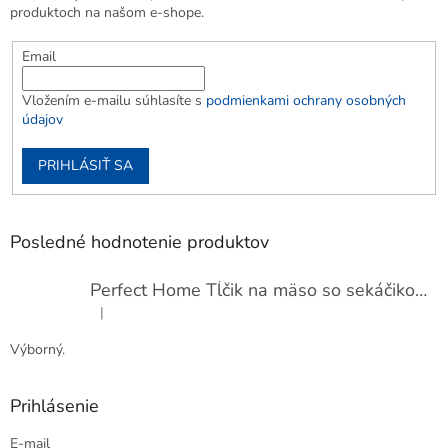
produktoch na našom e-shope.
Email
Vložením e-mailu súhlasíte s
podmienkami ochrany osobných
údajov
PRIHLÁSIŤ SA
Posledné hodnotenie produktov
Perfect Home Tĺčik na mäso so sekáčikom, 56893
|
Hodnotenie produktu je 5 z 5 hviezdičiek.
Výborný.
Prihlásenie
E-mail