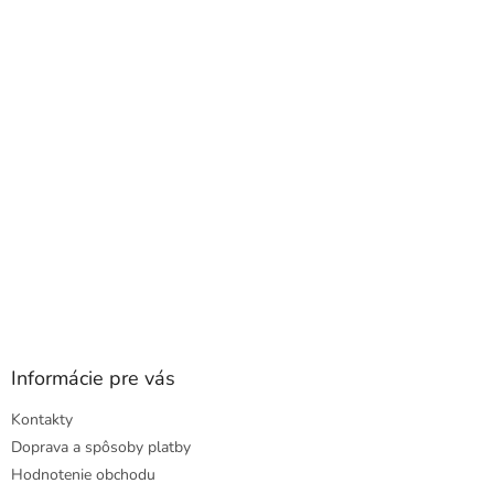
a
ä
c
t
i
i
e
e
p
r
v
k
y
v
ý
p
i
s
u
Informácie pre vás
Kontakty
Doprava a spôsoby platby
Hodnotenie obchodu