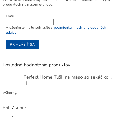
produktoch na našom e-shope.
Email
Vložením e-mailu súhlasíte s
podmienkami ochrany osobných
údajov
PRIHLÁSIŤ SA
Posledné hodnotenie produktov
Perfect Home Tĺčik na mäso so sekáčikom, 56893
|
Hodnotenie produktu je 5 z 5 hviezdičiek.
Výborný.
Prihlásenie