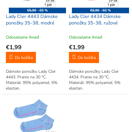
r
d
o
u
€5,90
–66 %
€5,90
–66 %
d
k
Lady Cler 4443 Dámske
Lady Cler 4434 Dámske
u
t
ponožky 35-38, modré
ponožky 35-38, ružové
k
o
t
v
Odosielame ihneď
Odosielame ihneď
o
€1,99
€1,99
v
Do košíka
Do košíka
Dámske ponožky Lady Cler
Dámske ponožky Lady Cler
4443. Pranie na 30 °C.
4434. Pranie na 30 °C.
Materiál: 95% polyamid, 5%
Materiál: 95% polyamid, 5%
elastan.
elastan.