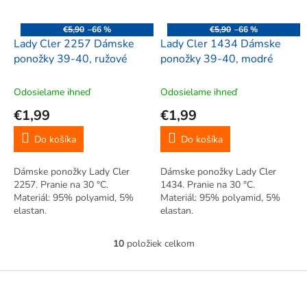
€5,90
–66 %
€5,90
–66 %
Lady Cler 2257 Dámske
Lady Cler 1434 Dámske
ponožky 39-40, ružové
ponožky 39-40, modré
Odosielame ihneď
Odosielame ihneď
€1,99
€1,99
Do košíka
Do košíka
Dámske ponožky Lady Cler
Dámske ponožky Lady Cler
2257. Pranie na 30 °C.
1434. Pranie na 30 °C.
Materiál: 95% polyamid, 5%
Materiál: 95% polyamid, 5%
elastan.
elastan.
10
položiek celkom
O
v
l
Z
á
á
d
p