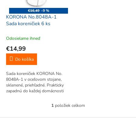
r
d
o
u
€16,49
–9 %
d
k
KORONA No.8048A-1
u
t
Sada koreničiek 6 ks
k
o
t
v
Odosielame ihneď
o
€14,99
v
Do košíka
Sada koreničiek KORONA No.
8048A-1 v oceľovom stojane,
sklenené, priehľadné. Prakticky
zapadnú do každej domácnosti
a na každý stôl.
1
položiek celkom
O
v
l
Z
á
á
d
p