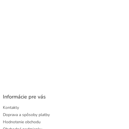
a
ä
c
t
i
i
e
e
p
r
v
k
y
v
ý
p
i
s
u
Informácie pre vás
Kontakty
Doprava a spôsoby platby
Hodnotenie obchodu