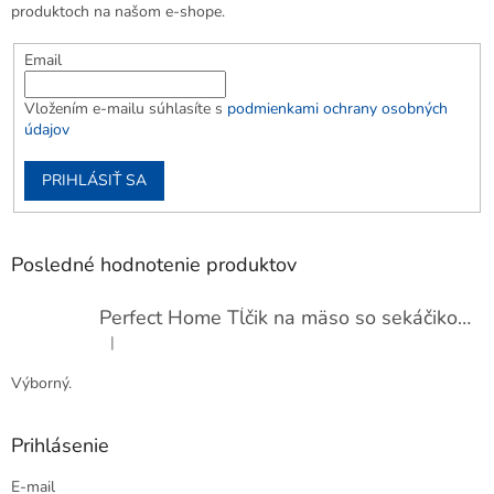
produktoch na našom e-shope.
Email
Vložením e-mailu súhlasíte s
podmienkami ochrany osobných
údajov
PRIHLÁSIŤ SA
Posledné hodnotenie produktov
Perfect Home Tĺčik na mäso so sekáčikom, 56893
|
Hodnotenie produktu je 5 z 5 hviezdičiek.
Výborný.
Prihlásenie
E-mail