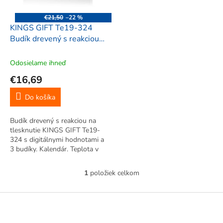
r
d
o
u
€21,50
–22 %
d
k
KINGS GIFT Te19-324
u
t
Budík drevený s reakciou
k
o
na tlesknutie, digitálny,
t
v
strieborná
Odosielame ihneď
o
€16,69
v
Do košíka
Budík drevený s reakciou na
tlesknutie KINGS GIFT Te19-
324 s digitálnymi hodnotami a
3 budíky. Kalendár. Teplota v
°C alebo F. 12/24 hodinový
režim. Stlmenie intenzity svetla
1
položiek celkom
O
medzi 18:00 - 7:00. Kontrola
v
zvukom.
l
Z
á
á
d
p