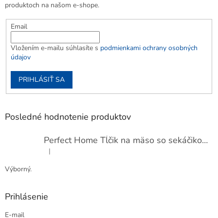
produktoch na našom e-shope.
Email
Vložením e-mailu súhlasíte s
podmienkami ochrany osobných
údajov
PRIHLÁSIŤ SA
Posledné hodnotenie produktov
Perfect Home Tĺčik na mäso so sekáčikom, 56893
|
Hodnotenie produktu je 5 z 5 hviezdičiek.
Výborný.
Prihlásenie
E-mail