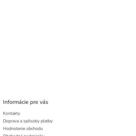
a
ä
c
t
i
i
e
e
p
r
v
k
y
v
ý
p
i
s
u
Informácie pre vás
Kontakty
Doprava a spôsoby platby
Hodnotenie obchodu