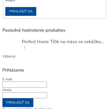
údajov
PRIHLÁSIŤ SA
Posledné hodnotenie produktov
Perfect Home Tĺčik na mäso so sekáčikom, 56893
|
Hodnotenie produktu je 5 z 5 hviezdičiek.
Výborný.
Prihlásenie
E-mail
Heslo
PRIHLÁSIŤ SA