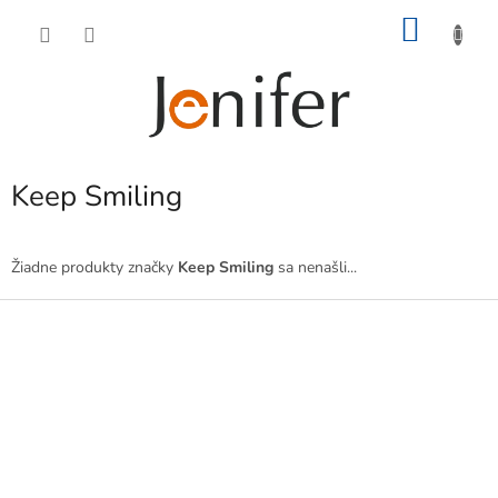
Prejsť
NÁKU
na
obsah
KOŠÍK
Keep Smiling
Žiadne produkty značky
Keep Smiling
sa nenašli...
Z
á
p
ä
t
i
e