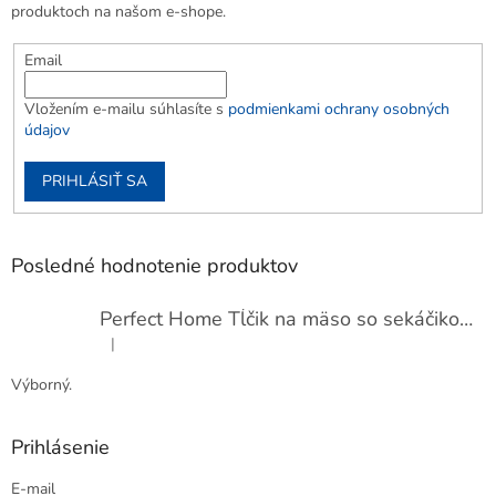
produktoch na našom e-shope.
Email
Vložením e-mailu súhlasíte s
podmienkami ochrany osobných
údajov
PRIHLÁSIŤ SA
Posledné hodnotenie produktov
Perfect Home Tĺčik na mäso so sekáčikom, 56893
|
Hodnotenie produktu je 5 z 5 hviezdičiek.
Výborný.
Prihlásenie
E-mail