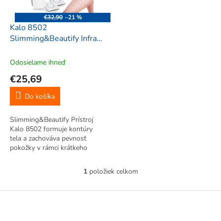
r
d
o
u
€32,90
–21 %
d
k
Kalo 8502
u
t
Slimming&Beautify Infra
k
o
Ultrasonic prístroj s EMS
t
v
3v1
Odosielame ihneď
o
€25,69
v
Do košíka
Slimming&Beautify Prístroj
Kalo 8502 formuje kontúry
tela a zachováva pevnosť
pokožky v rámci krátkeho
časového obdobia. EMS.
Infračervené svetlo.
1
položiek celkom
O
Ultrasonické vlny.
v
l
Z
á
á
d
p