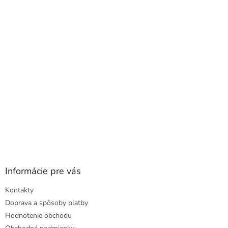
a
ä
c
t
i
i
e
e
p
r
v
k
y
v
ý
p
i
s
u
Informácie pre vás
Kontakty
Doprava a spôsoby platby
Hodnotenie obchodu